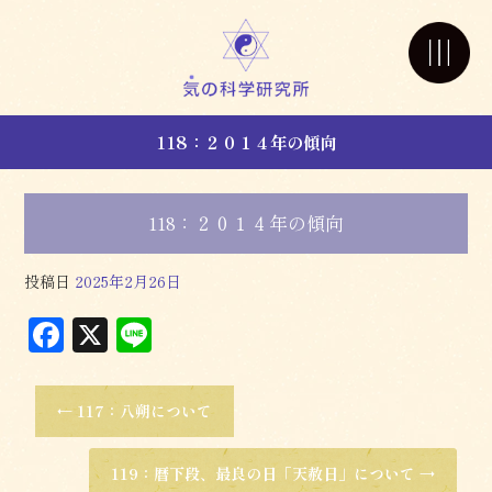
118：２０１４年の傾向
118：２０１４年の傾向
投稿日
2025年2月26日
F
X
L
a
in
c
e
←
117：八朔について
e
b
119：暦下段、最良の日「天赦日」について
→