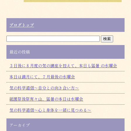
o
o
k
ブログトップ
最近の投稿
３日後に８月度の気の講座を控えて、本日も猛暑 の水曜会
本日は満月にて、７月最後の水曜会
気の科学通信～自分との向き合い方～
祗園祭後祭宵々山、猛暑の本日は水曜会
気の科学通信～心と身体を一緒に見つめる～
アーカイブ