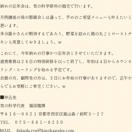
納めの忘年会は、気の科学研所の拙宅で行います。
月例講座の後の懇親会とは違って、予めのご希望メニューも叶えたいと
思います。
多分誰かさんが期待するであろう、野菜を詰めた鶏の丸ごとローストチ
キンも用意しておきましょう。ｗ
これにて、今年納めの行事かつ忘年会とさせていただきます。
通常業務は２８日の特別研修を以って終了し、年初は４日からカウンセ
リング・ヒーリングを始める予定です。
会員の方、顧問先の方は、３日にお年始の行事がありますので、正午か
らでもお気軽にご来宅ください。ｗ
■申込先
気の科学代表 福田龍博
〒６１６―００２１ 京都市西京区嵐山森ノ前町５－２７
TEL. ０７５－８６１－６２３０
MAIL. fukuda.ryu@kinokagaku.com