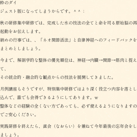
粋のダイ
ジェスト版になってしまうからです。＾＾；
秋の研修集中研修では、完成した水の技法の全てと命を司る原始脳の再
起動をお伝えします。
納めの行事では、、「ネオ関節活法」と自律神経へのフィードバックを
まとめとしましょう。
今まで、解剖学的な整体の優先順位は、神経→内臓→関節→筋肉と捉え
て、
その統合的・融合的な観点からの技法を展開してきました。
月例講座もそうですが、特別集中研修ではより深く役立つ内容を落とし
込んで、誰でも会得できるようにしてあります。ｗ
整体などの経験の全くない方であっても、必ず使えるようになりますの
でご安心ください。
実践研修を終えたら、直会（なおらい）を兼ねて今年最後の忘年会をし
ましょう。