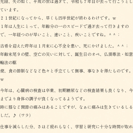
光陰、矢の如く、平成の世は過ぎて、令和も７年目が去って行こうとし
ています。
２１世紀になってから、早くも四半世紀が終わるわけです。ｗ
１年は人生にとって、年齢分の一のスピードで過ぎ去って行きますの
で、一年経つのが早いこと、速いこと、疾いことですね。＾＾；
古希を迎えた昨年は１月末に心不全を患い、死にかけました。＾＾；
年齢末尾９の壁、空亡の災いに対して、誕生日のオペ、仏頂尊法・如意
輪法の駆
使、食の節制などなど色々と手立てして無事、事なきを得たものです。
ｗ
今年は、心臓病の検査は卒業、初期糖尿などの検査結果も良くなり、今
までより身体の調子が良くなってるようです。
時に膝など関節の痛みはあることですが、なぁに痛みは生きているしる
しだ。♪（ワラ）
仕事を減らした分、さほど疲れもなく、学習と研究に十分な時間が取れ