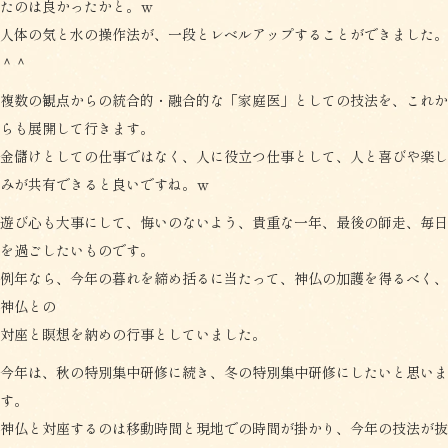
たのは良かったかと。ｗ
人体の気と水の操作法が、一段とレベルアップすることができました。
＾＾
複数の観点からの統合的・融合的な「家庭医」としての技法を、これか
らも展開して行きます。
金儲けとしての仕事ではなく、人に役立つ仕事として、人と喜びや楽し
みが共有できると良いですね。ｗ
遊び心も大事にして、悔いのないよう、貴重な一年、最後の師走、毎日
を過ごしたいものです。
例年なら、今年の暮れを締め括るに当たって、神仏の加護を得るべく、
神仏との
対座と瞑想を納めの行事としていました。
今年は、秋の特別集中研修に続き、冬の特別集中研修にしたいと思いま
す。
神仏と対座するのは移動時間と現地での時間が掛かり、今年の技法が抜