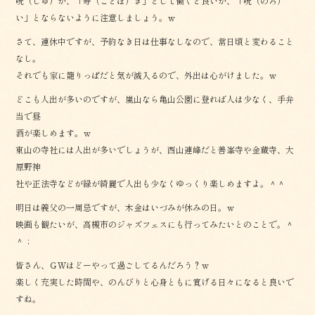
呪（しゅ）が、「寿（ことほ）ぎ」として働くと良いが、「呪（のろ）
い」とならないように注意しましょう。ｗ
さて、連休中ですが、予約なき日は仕事なしなので、常日頃と変わること
なし。
それでも家に籠りっぱだと気が滅入るので、外出は心がけました。ｗ
どこも人出が多いのですが、嵐山なら亀山公園に登れば人は少なく、手弁
当で昼
酒が楽しめます。ｗ
東山の寺社には人出が多いでしょうが、西山連峰だと善峯寺や金蔵寺、大
原野神
社や正法寺などが緑が綺麗で人出も少なくゆっくり楽しめますよ。＾＾
明日は義父の一周忌ですが、木金はいづみが休みの日。ｗ
映画も観たいが、高槻市のジャズフェスにも行ってみたいとのことで。＾
＾；
皆さん、ＧＷはどーやって過ごしてるんだろう？ｗ
楽しく充実した時間や、のんびりと心身ともに寛げる日々になると良いで
すね。