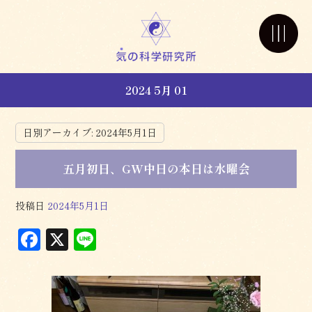
2024 5月 01
日別アーカイブ:
2024年5月1日
五月初日、GW中日の本日は水曜会
投稿日
2024年5月1日
F
X
L
a
in
c
e
e