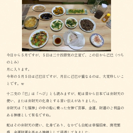
b
o
o
k
今日から５月ですが、５日は二十四節気の立夏で、この日から己巳（つち
のとみ）
月に入ります。
今年の５月５日は己巳日ですが、月日に己巳が重なるのは、大変珍しいこ
とです。ｗ
十二支の「巳」は「へび」とも読みますが、蛇は昔から日本では弁財天の
使い、または弁財天の化身とする言い伝えがありました。
弁財天は「七福神」の中の船に乗った女神で芸事、金運、財運のご利益の
ある神様として有名ですね。
蛇はその弁財天の使い、化身であり、なかでも白蛇は幸福招来、商売繁
盛、金運財運を高める神様として浸透してきました。