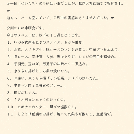
お一日（ついたち）の今朝は小雨でしたが、松尾大社に詣でて祝詞奏上。
ｗ
道もスーパーも空いていて、ＧＷ中の実感はありませんでした。ｗ
夕刻からは水曜会です。
今日のメニューは、以下の１１品になります。
１．いづみ式新玉ねぎのスライス、おかか乗せ。
２．水菜、エノキダケ、豚ロースのレンジ酒蒸し、中華ダレを添えて。
３．豚ロース、青梗菜、人参、黒キクラゲ、シメジの五目中華炒め。
４．手羽元、玉ねぎ、男爵芋の味噌バター煮込み。
５．京うらら揚げとしろ菜の炊いたん。
６．味違い、京うらら揚げと小松菜、シメジの炊いたん。
７．牛肩バラ肉と黒舞茸のソテー。
８．揚げだしナス。
９．うどん風コンニャクのぼっかけ。
１０．カボチャのソテー、黒ゴマ塩散らし。
１１．とようけ豆腐のお揚げ、焼いて九条ネギ散らし、生醤油で。