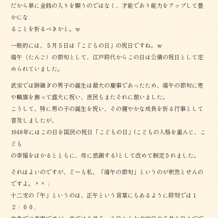
だから単に金銭の入りを願うのではなく、才能であり能力をアップして豊
かにな
ることを祈るべきかと。ｗ
一般的には、５月５日は「こどもの日」の祝日ですね。ｗ
端午（たんご）の節句として、江戸時代からこの日は公儀の祝日として定
められていました。
武家では跡継ぎの男子の誕生は最大の慶事であったため、端午の節句に兜
や幟旗を飾って盛大に祝い、庶民もまたそれに倣いました。
こうして、特に男の子の誕生を祝い、その健やかな成長を祈る行事として
普及しましたが、
1948年にはこの日を国民の祝日「こどもの日」(こどもの人格を重んじ、こ
ども
の幸福をはかるとともに、母に感謝する)として改めて制定されました。
それはよいのですが、どーも私、「端午の節句」というのが釈然とせんの
ですよ。＾＾；
十二支の「午」というのは、正午という言葉にもあるように時刻では１
２：００，