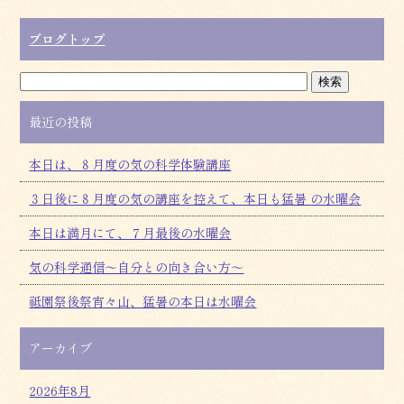
ブログトップ
最近の投稿
本日は、８月度の気の科学体験講座
３日後に８月度の気の講座を控えて、本日も猛暑 の水曜会
本日は満月にて、７月最後の水曜会
気の科学通信～自分との向き合い方～
祗園祭後祭宵々山、猛暑の本日は水曜会
アーカイブ
2026年8月