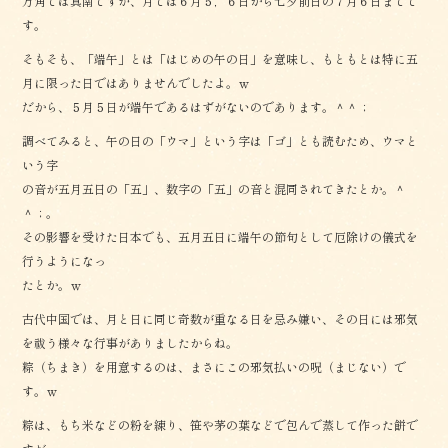
方角では真南ですが、月では６月５，６日から七夕前日の７月６日までで
す。
そもそも、「端午」とは「はじめの午の日」を意味し、もともとは特に五
月に限った日ではありませんでしたよ。ｗ
だから、５月５日が端午であるはずがないのであります。＾＾；
調べてみると、午の日の「ウマ」という字は「ゴ」とも読むため、ウマと
いう字
の音が五月五日の「五」、数字の「五」の音と混同されてきたとか。＾
＾；。
その影響を受けた日本でも、五月五日に端午の節句として厄除けの儀式を
行うようになっ
たとか。ｗ
古代中国では、月と日に同じ奇数が重なる日を忌み嫌い、その日には邪気
を祓う様々な行事がありましたからね。
粽（ちまき）を用意するのは、まさにこの邪気払いの呪（まじない）で
す。ｗ
粽は、もち米などの粉を練り、笹や茅の葉などで包んで蒸して作った餅で