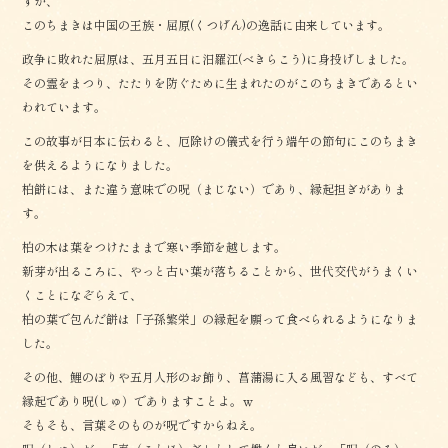
すが、
このちまきは中国の王族・屈原(くつげん)の逸話に由来しています。
政争に敗れた屈原は、五月五日に汨羅江(べきらこう)に身投げしました。
その霊をまつり、たたりを防ぐために生まれたのがこのちまきであるとい
われています。
この故事が日本に伝わると、厄除けの儀式を行う端午の節句にこのちまき
を供えるようになりました。
柏餅には、また違う意味での呪（まじない）であり、縁起担ぎがありま
す。
柏の木は葉をつけたままで寒い季節を越します。
新芽が出るころに、やっと古い葉が落ちることから、世代交代がうまくい
くことになぞらえて、
柏の葉で包んだ餅は「子孫繁栄」の縁起を願って食べられるようになりま
した。
その他、鯉のぼりや五月人形のお飾り、菖蒲湯に入る風習なども、すべて
縁起であり呪(しゅ）でありますことよ。ｗ
そもそも、言葉そのものが呪ですからねえ。