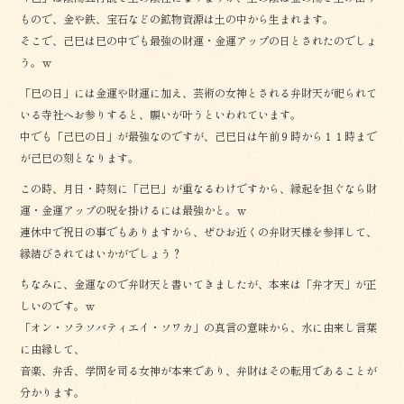
もので、金や鉄、宝石などの鉱物資源は土の中から生まれます。
そこで、己巳は巳の中でも最強の財運・金運アップの日とされたのでしょ
う。ｗ
「巳の日」には金運や財運に加え、芸術の女神とされる弁財天が祀られて
いる寺社へお参りすると、願いが叶うといわれています。
中でも「己巳の日」が最強なのですが、己巳日は午前９時から１１時まで
が己巳の刻となります。
この時、月日・時刻に「己巳」が重なるわけですから、縁起を担ぐなら財
運・金運アップの呪を掛けるには最強かと。ｗ
連休中で祝日の事でもありますから、ぜひお近くの弁財天様を参拝して、
縁結びされてはいかがでしょう？
ちなみに、金運なので弁財天と書いてきましたが、本来は「弁才天」が正
しいのです。ｗ
「オン・ソラソバティエイ・ソワカ」の真言の意味から、水に由来し言葉
に由縁して、
音楽、弁舌、学問を司る女神が本来であり、弁財はその転用であることが
分かります。