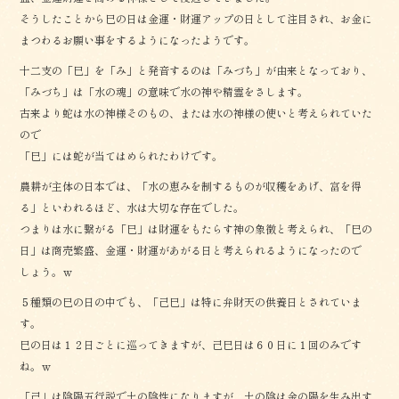
そうしたことから巳の日は金運・財運アップの日として注目され、お金に
まつわるお願い事をするようになったようです。
十二支の「巳」を「み」と発音するのは「みづち」が由来となっており、
「みづち」は「水の魂」の意味で水の神や精霊をさします。
古来より蛇は水の神様そのもの、または水の神様の使いと考えられていた
ので
「巳」には蛇が当てはめられたわけです。
農耕が主体の日本では、「水の恵みを制するものが収穫をあげ、富を得
る」といわれるほど、水は大切な存在でした。
つまりは水に繋がる「巳」は財運をもたらす神の象徴と考えられ、「巳の
日」は商売繁盛、金運・財運があがる日と考えられるようになったので
しょう。ｗ
５種類の巳の日の中でも、「己巳」は特に弁財天の供養日とされていま
す。
巳の日は１２日ごとに巡ってきますが、己巳日は６０日に１回のみです
ね。ｗ
「己」は陰陽五行説で土の陰性になりますが、土の陰は金の陽を生み出す