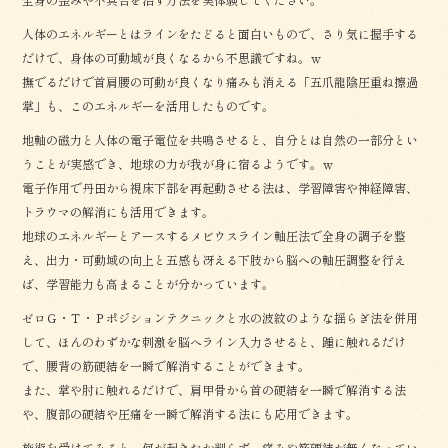
人体のエネルギーとはラインをたどると面白いもので、さり気に握手する
だけで、身体の可動域が良くなるから不思議ですね。ｗ
撫でるだけで首肩腰の可動が良くなり痛みも消える「五爪龍陰圧重ね擦過
掌」も、このエネルギーを活用したものです。
地軸の磁力と人体の電子電位を共鳴させると、自分とは自然の一部分とい
うことが実感でき、地球の力が我が身に宿るようです。ｗ
電子作用で丹田から視床下部を再起動させる法は、学習障害や神経障害、
トラウマの解消にも活用できます。
地球のエネルギーとアースするメビウスライン軸圧法で全身の調子を整
え、出力・可動域の向上と五感も冴える下肢から脳への軸圧調整を行え
ば、学習能力も高まることが分かっています。
ゼロＧ・Ｔ・Ｐポジションテクニックと水の波紋のような揺らぎ法を併用
して、ほんのわずかな刺激を脳へライン入力させると、踵に触れるだけ
で、腰背の筋硬結を一瞬で解消することができます。
また、掌や肘に触れるだけで、肩甲骨から首の硬結を一瞬で解消する法
や、腹部の硬結や圧痛を一瞬で解消する法にも応用できます。
施術を受けてみると、何が起きたか判らず、痛みや筋硬結が無くなってい