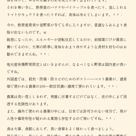
それを寒い冬に、熱帯産のバナナやパイナップルを食べたり、夏にとれる
トマトやキュウリを食べたりすれば、身体は冷えてしまいます。＾＾；
今や、熱帯産果実や夏野菜が冬でも手に入りますが、普通ならあんまり食
指が出ないものです。ｗ
鈍感になったか、エネルギーが逆転反応してるのか、前頭葉だけが異常に
働いてるのか、大寒の時季に身体をあまり冷やすような食材を好むのはお
勧めできませんね。＾＾；
地元産有機野菜限定とはいきませんが、なるべくなら野菜は国内産が良い
ですね。
外国産では、殺虫・防腐・防カビのためのポストハーベスト農薬が、通常
畑で使われる農薬の100〜数百倍濃い濃度で使われています。＾＾；
農薬は洗い落としきれず、表面に付着するだけではなく、皮の中にまで浸
透する危険性があります。
また、海外で使われる農薬の中には、日本では許可されない成分で、発が
ん性や催奇形性が疑われる薬剤も存在するので怖いですね。＾＾；
食は大事、食餌にあらず、良い食事をよく味わって食べましょう。
何を耳にし、目にして、何を感じ、考えて食べるかも、食の大事の要素で