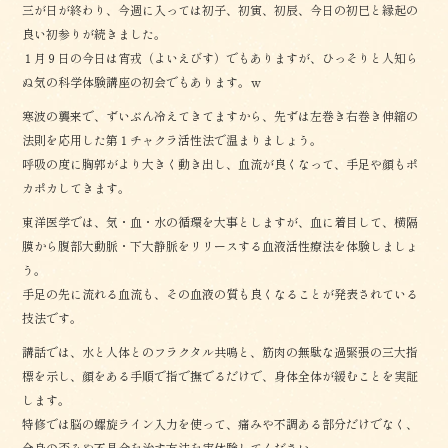
三が日が終わり、今週に入っては初子、初寅、初辰、今日の初巳と縁起の
良い初参りが続きました。
１月９日の今日は宵戎（よいえびす）でもありますが、ひっそりと人知ら
ぬ気の科学体験講座の初会でもあります。ｗ
寒波の襲来で、ずいぶん冷えてきてますから、先ずは左巻き右巻き伸縮の
法則を応用した第１チャクラ活性法で温まりましょう。
呼吸の度に胸郭がより大きく動き出し、血流が良くなって、手足や顔もポ
カポカしてきます。
東洋医学では、気・血・水の循環を大事としますが、血に着目して、横隔
膜から腹部大動脈・下大静脈をリリースする血液活性療法を体験しましょ
う。
手足の先に流れる血流も、その血液の質も良くなることが発表されている
技法です。
講話では、水と人体とのフラクタル共鳴と、筋肉の無駄な過緊張の三大指
標を示し、顔をある手順で指で撫でるだけで、身体全体が緩むことを実証
します。
特修では脳の螺旋ライン入力を使って、痛みや不調ある部分だけでなく、
全身の歪みや不具合を治す方法を実体験してください。