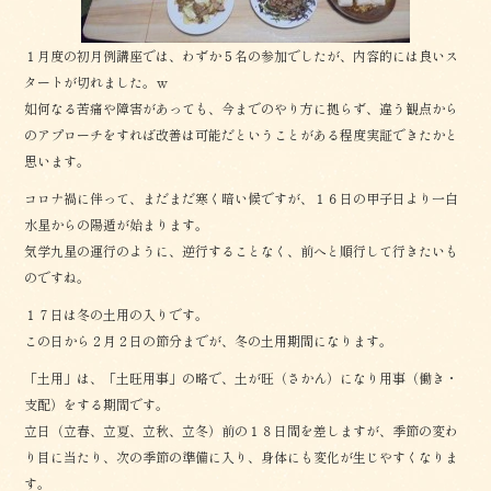
１月度の初月例講座では、わずか５名の参加でしたが、内容的には良いス
タートが切れました。ｗ
如何なる苦痛や障害があっても、今までのやり方に拠らず、違う観点から
のアプローチをすれば改善は可能だということがある程度実証できたかと
思います。
コロナ禍に伴って、まだまだ寒く暗い候ですが、１６日の甲子日より一白
水星からの陽遁が始まります。
気学九星の運行のように、逆行することなく、前へと順行して行きたいも
のですね。
１７日は冬の土用の入りです。
この日から２月２日の節分までが、冬の土用期間になります。
「土用」は、「土旺用事」の略で、土が旺（さかん）になり用事（働き・
支配）をする期間です。
立日（立春、立夏、立秋、立冬）前の１８日間を差しますが、季節の変わ
り目に当たり、次の季節の準備に入り、身体にも変化が生じやすくなりま
す。