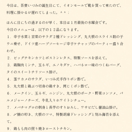
今日は、吾妻いづみの誕生日にて、イオンモールで靴を買って来たので、
料理に掛かるが遅れてしまった。＾＾；
ほんに日にちの過ぎるのが早く、本日は１月最後の水曜会です。
今日のメニューは、以下の１２品になります。
１．辛子水菜と京菜のサラダ２種ドレッシング、丸大根のスライス数の子
ウニ乗せ、ドイツ産ハーブソーセージ辛子ケチャップのパーティー盛り合
わせ。
２．ビッグチキンカツとボストンレタス、特製ソースを添えて。
３．鶏胸肉ミンチ、玉ネギ、エノキダケ、ハバネロ一味のつくねバーグ、
タイのスイートチリソース掛け。
４．茎ワカメのサラダ、いづみ式手作りポン酢で。
５．丸大根と鶏ぶつ切身の鶏すき、同じくポン酢で。
６．メークイン、玉ネギ、ニンジン、丸大根のポーク・野菜コンソメ、パ
ルメジャーノチーズ、牛乳入りホワイトシチュー。
７．メバチマグロの刺身と長芋のすりおろし、ワサビだし醤油山掛け。
８．〆鯖の叩き、大根のツマ、特製胡麻ドレッシングと刻み海苔を添え
て。
９．鶏もも肉の照り焼きローストチキン。