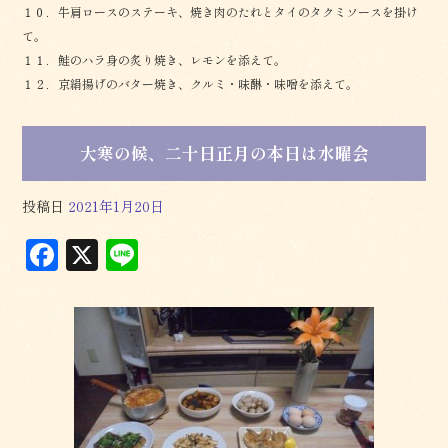
１０．牛肩ロースのステーキ、焼き肉のたれとタイのタクミソースを掛け
て。
１１．鮭のハラ身の炙り焼き、レモンを添えて。
１２．京絹揚げのバター焼き、クルミ・味醂・味噌を添えて。
大寒の候、二十日正月の本日は水曜会
投稿日
2021年1月20日
F
X
L
a
in
c
e
e
b
o
o