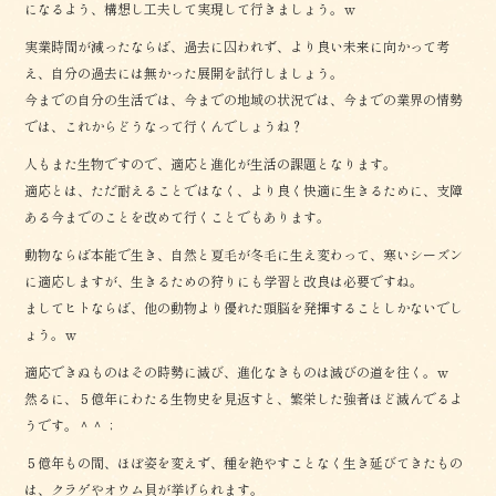
になるよう、構想し工夫して実現して行きましょう。ｗ
実業時間が減ったならば、過去に囚われず、より良い未来に向かって考
え、自分の過去には無かった展開を試行しましょう。
今までの自分の生活では、今までの地域の状況では、今までの業界の情勢
では、これからどうなって行くんでしょうね？
人もまた生物ですので、適応と進化が生活の課題となります。
適応とは、ただ耐えることではなく、より良く快適に生きるために、支障
ある今までのことを改めて行くことでもあります。
動物ならば本能で生き、自然と夏毛が冬毛に生え変わって、寒いシーズン
に適応しますが、生きるための狩りにも学習と改良は必要ですね。
ましてヒトならば、他の動物より優れた頭脳を発揮することしかないでし
ょう。ｗ
適応できぬものはその時勢に滅び、進化なきものは滅びの道を往く。ｗ
然るに、５億年にわたる生物史を見返すと、繁栄した強者ほど滅んでるよ
うです。＾＾；
５億年もの間、ほぼ姿を変えず、種を絶やすことなく生き延びてきたもの
は、クラゲやオウム貝が挙げられます。