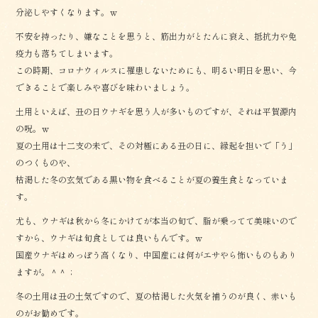
分泌しやすくなります。ｗ
不安を持ったり、嫌なことを思うと、筋出力がとたんに衰え、抵抗力や免
疫力も落ちてしまいます。
この時期、コロナウィルスに罹患しないためにも、明るい明日を思い、今
できることで楽しみや喜びを味わいましょう。
土用といえば、丑の日ウナギを思う人が多いものですが、それは平賀源内
の呪。ｗ
夏の土用は十二支の未で、その対極にある丑の日に、縁起を担いで「う」
のつくものや、
枯渇した冬の玄気である黒い物を食べることが夏の養生食となっていま
す。
尤も、ウナギは秋から冬にかけてが本当の旬で、脂が乗ってて美味いので
すから、ウナギは旬食としては良いもんです。ｗ
国産ウナギはめっぽう高くなり、中国産には何がエサやら怖いものもあり
ますが。＾＾；
冬の土用は丑の土気ですので、夏の枯渇した火気を補うのが良く、赤いも
のがお勧めです。