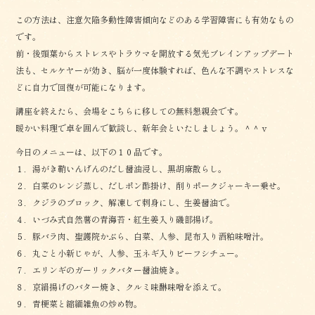
この方法は、注意欠陥多動性障害傾向などのある学習障害にも有効なもの
です。
前・後頭葉からストレスやトラウマを開放する気光ブレインアップデート
法も、セルケヤーが効き、脳が一度体験すれば、色んな不調やストレスな
どに自力で回復が可能になります。
講座を終えたら、会場をこちらに移しての無料懇親会です。
暖かい料理で卓を囲んで歓談し、新年会といたしましょう。＾＾ｖ
今日のメニューは、以下の１０品です。
１．湯がき鞘いんげんのだし醤油浸し、黒胡麻散らし。
２．白菜のレンジ蒸し、だしポン酢掛け、削りポークジャーキー乗せ。
３．クジラのブロック、解凍して刺身にし、生姜醤油で。
４．いづみ式自然薯の青海苔・紅生姜入り磯部揚げ。
５．豚バラ肉、聖護院かぶら、白菜、人参、昆布入り酒粕味噌汁。
６．丸ごと小新じゃが、人参、玉ネギ入りビーフシチュー。
７．エリンギのガーリックバター醤油焼き。
８．京絹揚げのバター焼き、クルミ味醂味噌を添えて。
９．青梗菜と縮緬雑魚の炒め物。