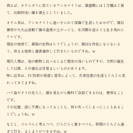
例えば、オウムガイに似ているアンモナイトは、最盛期には１万種ほど居
て、比較的浅い海を領土としていました。
オウム貝は、アンモナイトに追いやられて深海で生息したおかげで、隕石
衝突や大火山活動で海水温度が上がっても、氷河期を迎えても生き残れた
ワケです。
現在の地球で、最強の生物はヒトでしょうが、最凶な存在にならないよ
う、母なる地球と適者適存して行きたいものですね。ｗ
現代人類は、他の動物と比べるとまだ歴史の浅いものですが、文明が誕生
して以降、その進化は目覚ましいものがあります。
特に近年は、PC技術の発達と普及によって、衣食住遊の生活もどんどん変
わってきてますね。
バリ島やタイの友人と、顔を見ながら無料で会話できるのは、便利なこと
です。
その反面、逆に不便になってることも、何か失ってしまったこともあるこ
とでしょうね。ｗ
などと、つらつらと考えつつ、だらだらと書きつつも、時間がどんどん過
ぎて行き、まとまりがつきませぬ。ｗ