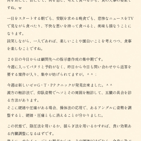
すね。ｗ
一日をスタートする朝でも、安眠を求める晩食でも、悲惨なニュースをTV
で見ながら食べたり、不快な思いを持って食べると、美味も損なうことに
なります。
談笑しながら、一人であれば、楽しいことや面白いことを考えつつ、食事
を楽しむことですね。
２０日の今日からは顧問先への指示書作成の集中期です。
今週に入ってパタリと予約がなく、昨日から今日も問い合わせやら返答を
要する案件が入り、集中が妨げられてますが。＾＾；
今週は新しいゼロG・T・Pテクニックが発見出来ました。＾＾
漢方の触診法で、仰臥姿勢でヘソとその周囲を触診して、五臓の具合を診
る方法があります。
そこに硬結や圧痛がある場合、操体法の応用で、あるアングルに姿勢を調
整すると、硬結・圧痛ともに消えることが分かりました。
この状態で、陰圧法を用いるか、揺らぎ法を用いるかすれば、良い効果あ
る内臓調整になるはずです。
然るに、水をイメージした観点からは、その硬結だけでなく、全身に及ぶ