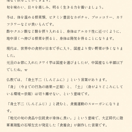
旬を味わい、日々を楽しみ、明るく生きる力を養いましょう。
冬は、体を温める根菜類、ビタミン豊富なカボチャ、ブロッコリー、カリ
フラワーなどが良いもんです。
酢やクエン酸など酸を摂り入れると、身体はアルカリ性に近づくように、
地中深くへ伸びる根菜を摂ると、身体は陽気を得ることになります。
現代は、世界中の食材が日本で手に入り、国産より安い野菜が多くなりま
した。
元旦のお節に入れたクワイ芋は国産を選びましたが、中国産なら半額以下
でしたね。ｗ
仏教では、「身土不二（しんどふに）」という言葉があります。
「身」（今までの行為の結果＝正報）と、「土」（身がよりどころにして
いる環境＝依報）は切り離せない、という意味です。
「身土不二（しんどふじ）」と読むと、食養運動のスローガンになりま
す。
「地元の旬の食品や伝統食が身体に良い。」という意味で、大正時代に陸
軍薬剤監の石塚左玄が発足した「食養会」が創作した言葉です。