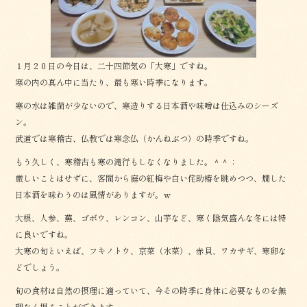
k
１月２０日の今日は、二十四節気の「大寒」ですね。
寒の内の真ん中に当たり、最も寒い時季になります。
寒の水は雑菌が少ないので、寒造りする日本酒や味噌は仕込みのシーズ
ン。
武道では寒稽古、仏教では寒念仏（かんねぶつ）の時季ですね。
もう久しく、寒稽古も寒の滝行もしなくなりました。＾＾；
厳しいことはせずに、客間から庭の紅梅や白い侘助椿を眺めつつ、燗した
日本酒を味わうのは風情がありますが。ｗ
大根、人参、蕪、ゴボウ、レンコン、山芋など、寒く陰気盛んな冬には特
に良いですね。
大寒の旬といえば、フキノトウ、京菜（水菜）、赤貝、ワカサギ、寒卵な
どでしょう。
旬の食材は自然の摂理に適っていて、今その時季に身体に必要なものを無
理なく摂ることができます。