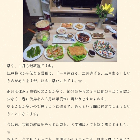
e
b
o
o
k
早や、１月も最終週ですね。
江戸時代から伝わる言葉に、「一月往ぬる、二月逃げる、三月去る」とい
うのがありますが、ほんに早いことです。ｗ
正月は休みと事始めのことが多く、節分会からの２月は他の月より日数が
少なく、春に彼岸ある３月は年度末に当たりますからねえ。
やることが多いので思うように進まず、あっという間に過ぎてしまうとい
うことになります。
今は昔、京都の教員をやってた頃も、３学期はとても短く感じてました。
ｗ
然るに、今の私にとっても、年明けから３月までは、師走と同じく日にち