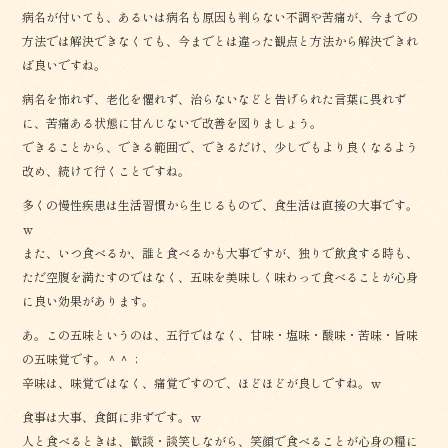
病名が付いても、あるいは病名も原因も判らない不調や苦痛が、今までの
方法では解決できなくても、今までとは違った観点と方法から解決できれ
ば良いですね。
病名を怖れず、老化を懼れず、治らないなどと告げられた言葉に畏れず
に、苦痛ある状態に甘んじないで改善を図りましょう。
できることから、できる範囲で、できるだけ、少しでもより良くなるよう
改め、続けて行くことですね。
多くの慢性疾患は生活習慣から生じるもので、食生活は直接の大事です。
ｗ
また、いつ食べるか、誰と食べるかも大事ですが、独りで飲食する時も、
ただ空腹を満たすのではなく、五味を美味しく味わって食べることが心身
に良い効果があります。
あ。この五味というのは、五行ではなく、甘味・塩味・酸味・苦味・旨味
の五味覚です。＾＾；
辛味は、味覚ではなく、痛覚ですので、ほどほどが良しですね。ｗ
食事は大事、食餌に非ずです。ｗ
人と食べるときは、歓談・談笑しながら、笑顔で食べることが心身の糧に