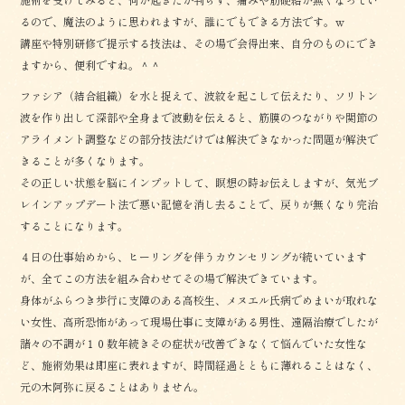
るので、魔法のように思われますが、誰にでもできる方法です。ｗ
講座や特別研修で提示する技法は、その場で会得出来、自分のものにでき
ますから、便利ですね。＾＾
ファシア（結合組織）を水と捉えて、波紋を起こして伝えたり、ソリトン
波を作り出して深部や全身まで波動を伝えると、筋膜のつながりや関節の
アライメント調整などの部分技法だけでは解決できなかった問題が解決で
きることが多くなります。
その正しい状態を脳にインプットして、瞑想の時お伝えしますが、気光ブ
レインアップデート法で悪い記憶を消し去ることで、戻りが無くなり完治
することになります。
４日の仕事始めから、ヒーリングを伴うカウンセリングが続いています
が、全てこの方法を組み合わせてその場で解決できています。
身体がふらつき歩行に支障のある高校生、メヌエル氏病でめまいが取れな
い女性、高所恐怖があって現場仕事に支障がある男性、遠隔治療でしたが
諸々の不調が１０数年続きその症状が改善できなくて悩んでいた女性な
ど、施術効果は即座に表れますが、時間経過とともに薄れることはなく、
元の木阿弥に戻ることはありません。