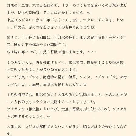
対極の十二支、未の日を選んで、「ひ」のつくものを食べるのが縁起食で
すが、現代の陰陽師、そこには別段拘りません。ｗ
小豆（あずき）、赤肉（羊でなくってもｗ）、マグロ、ずいき芋、トマ
ト、紅大根、赤カブなどが赤いものも色々ありますね。
然るに、土が旺じる期間は、土剋水の理で、水気の腎・膀胱・子宮・骨・
耳・腰から下を傷めやすい期間です。
冬は特に寒いので、自然と腎臓が縮こまります。＾＾；
その理でいえば、腎を強化するべく、玄気の黒い物を摂ることや海産物、
大豆製品を摂ることが良い効果があります。
ウナギも良いですが、海産物の昆布、海苔、ワカメ、ヒジキ（「ひ」が付
くやん。ｗ）、黒豆、黒胡麻も優れもんです。ｗ
１月の講座では、地球の磁力と人体の磁力が共鳴すること、水のエネルギ
ーと人体の水もフラクタル共鳴することをやりました。
フラクタル（相似性）といえば、大豆と腎臓も形が似てるので、フラクタ
ル共鳴するのかしらん。ｗ
人体には、まだまだ解明できないことが多く、脳などはその最たるもので
す。