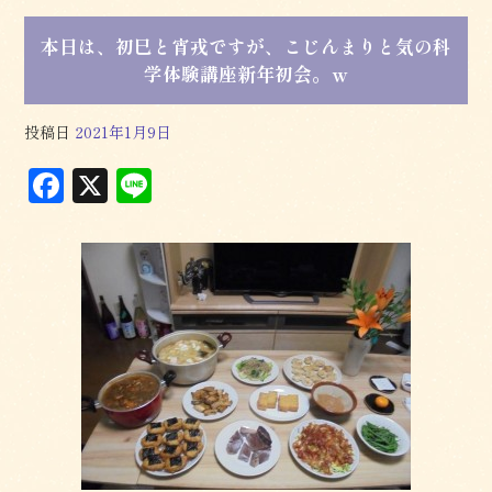
本日は、初巳と宵戎ですが、こじんまりと気の科
学体験講座新年初会。ｗ
投稿日
2021年1月9日
F
X
L
a
in
c
e
e
b
o
o
k