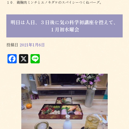
１０．鶏胸肉ミンチとエノキダケのスパイシーつくねバーグ。
明日は人日、３日後に気の科学初講座を控えて、
１月初水曜会
投稿日
2021年1月6日
F
X
L
a
in
c
e
e
b
o
o
k