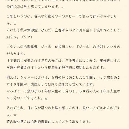
の経つのは早く感じてしまいます。。
１年というのは、各人の年齢分の一のスピードで去って行くからかしら
ん。ｗ
それとも私が寅卯空亡なので、立春からの２カ月が空しく流されるからか
知らん。（ワラ）
フランスの心理学者、ジャネーが提唱した、「ジャネーの法則」というの
があります。
「主観的に記憶される年月の長さは、年少者にはより長く、年長者にはよ
り短く評価される」という現象を心理学的に解明したものです。
例えば、ジャネーによれば、５歳の時に過ごした１年間と、５０歳で過ご
す１０年間が、実感としては同じ長さだと言っています。
やっぱり、５歳の子の１年は人生の５分の１、５０歳の人の１年は人生の
５０分の１ですもんね。ｗ
それでもね、日にちが経つのを早く感じるのは、良いことではあるのです
よ。ｗ
時の経つ早さは心理的影響によって大きく異なります。