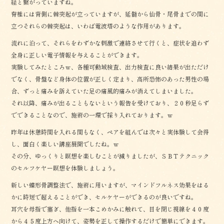
経と繋がっていますね。
脊椎には背側に棘突起が立っていますが、延髄から仙骨・尾骨までの間に
立つそれらの棘突起は、いわば電波塔のような作用があります。
流れに沿って、それらをわずかな刺激で連絡させて行くと、症状を追わず
全身に正しい電子情報を与えることができます。
実験してみたところｗ、各種可動域検査、出力検査に良い結果が出ただけ
でなく、骨盤など身体の位置が正しく定まり、高所恐怖のあった男性の場
合、ずっと痛みを訴えていた足の痛風的痛みが消えてしまいました。
それ以降、痛みが出ることもないという報告を受けており、２０秒足らず
でできることなので、施術の一環で採り入れております。ｗ
昨年は休憩時間を入れる間もなく、ペアを組んでは次々と実体験して会得
し、面白く楽しい講座展開でしたね。ｗ
その分、ゆっくりと瞑想を楽しむことが減りましたが、ＳＢＴテクニック
のセルフケヤー瞑想を体験しましょう。
新しい蝶形骨調整法で、施術に用いますが、マインドフルネス効果をはる
かに時短で超えることができ、セルケヤーができるのが良いですね。
耳穴を母指で塞ぎ、他指を一本こめかみに触れて、目を閉じ視線を４０度
から４５度上方へ向けて、姿勢を正して操作するだけで簡単にできます。