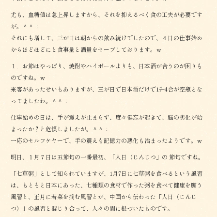
尤も、血糖値は急上昇しますから、それを抑えるべく食の工夫が必要です
が。＾＾；
それにも増して、三が日は朝からの飲み続けでしたので、４日の仕事始め
からほどほどにと食事量と酒量をセーブしております。ｗ
１．お節はやっぱり、焼酎やハイボールよりも、日本酒が合うのが困りも
のですね。ｗ
来客があったせいもありますが、三が日で日本酒だけで1升4合が空瓶とな
ってましたわ。＾＾；
仕事始めの日は、手が震えが止まらず、度々健忘が起きて、脳の劣化が始
まったか？と危惧しましたが。＾＾；
一応のセルフケヤーで、手の震えも記憶力の悪化も治まったようです。ｗ
明日、１月７日は五節句の一番最初、「人日（じんじつ」の 節句ですね。
「七草粥」として知られていますが、1月7日に七草粥を食べるという風習
は、もともと日本にあった、七種類の食材で作った粥を食べて健康を願う
風習と、正月に若菜を摘む風習とが、中国から伝わった「人日（じんじ
つ）」の風習と混じり合って、人々の間に根づいたものです。