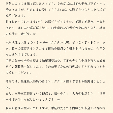
病気によっては揺り返しはあっても、その症状は以前の半分以下ですぐに
治まりますが、早めにまた受けてもらえれば、体験できたようにその場で
解消できます。
脳は覚えてくれてますので、遠隔でもできますが、不調や不具合、支障を
抱えて、楽しみや喜び事を減じ、非生産的な心労で苦を味わうより、早め
の解消が一番です。ｗ
水や地球と人体とのエネルギーフラクタル共鳴、ゼロＧ・Ｔ・Ｐテクニッ
ク、脳への螺旋ライン入力など複数の観点から組み上げた技法は、今年さ
らに進化するでしょう。
手足の先から全身を整える軸圧調整法や、手足の先から全身を整える螺旋
ライン調整法も試してみて、その効果で身体の可動域がどう変わったかを
実感してください。
特修では、最速最大効果のあるレッグクロス揺らぎ法もお披露目しましょ
う。
また、電子電位整体という観点と、脳へのライン入力の観点から、「陰圧
一指擦過手」も試したいところです。ｗ
脳から脊椎が繋がっていますが、手足の先までも内臓までも全ては脊椎神