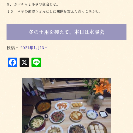
９．カボチャと小豆の煮合わせ。
１０．里芋の讃岐うどんだしに味醂を加えた煮っころがし。
冬の土用を控えて、本日は水曜会
投稿日
2021年1月13日
F
X
L
a
in
c
e
e
b
o
o
k