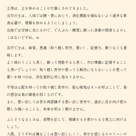
土用は、土を休めることが大事とされてきました。
五行の土は、人体では脾・胃にあたり、消化機能を損ねないよう過多な飲
食は避け、胃腸を休めるようにしましょう。
五味では甘味に当たるので、でんぷん・糖質に頼った食事や間食もよろし
くはないですね。ｗ
五行で土は、味覚、思慮（取り越し苦労、憂い）、記憶力、歌うなども意
味します。
よく味わうことも良く、歌って発散するも良く、次の準備に記憶すること
も良いでしょうが、取り越し苦労や思っても解決にならないことを思って
憂いを持つのは、非生産的心労に他なりません。
不安は心配を持っての取り越し苦労や、疑心暗鬼はオニを呼ぶことで、負
の想念は負の事態を招くものです。
また、思い出しては苦を再認識する思い出し苦労や、過去に目を向け恨み
憎しみ悔いることも、未来を明るく開けません。
ふとそうなるときは、姿勢を正して、視線を４０度から４５度上に向けま
しょう。
人間、そうすれば嫌なことは思い出しにくく、幸せを感じるセロトニンが