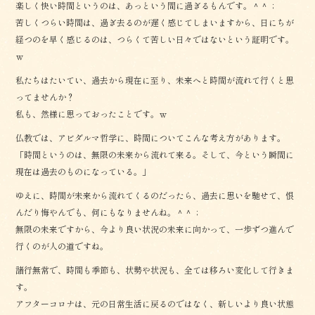
楽しく快い時間というのは、あっという間に過ぎるもんです。＾＾；
苦しくつらい時間は、過ぎ去るのが遅く感じてしまいますから、日にちが
経つのを早く感じるのは、つらくて苦しい日々ではないという証明です。
ｗ
私たちはたいてい、過去から現在に至り、未来へと時間が流れて行くと思
ってませんか？
私も、然様に思っておったことです。ｗ
仏教では、アビダルマ哲学に、時間についてこんな考え方があります。
「時間というのは、無限の未来から流れて来る。そして、今という瞬間に
現在は過去のものになっている。」
ゆえに、時間が未来から流れてくるのだったら、過去に思いを馳せて、恨
んだり悔やんでも、何にもなりませんね。＾＾；
無限の未来ですから、今より良い状況の未来に向かって、一歩ずつ進んで
行くのが人の道ですね。
諸行無常で、時間も季節も、状勢や状況も、全ては移ろい変化して行きま
す。
アフターコロナは、元の日常生活に戻るのではなく、新しいより良い状態