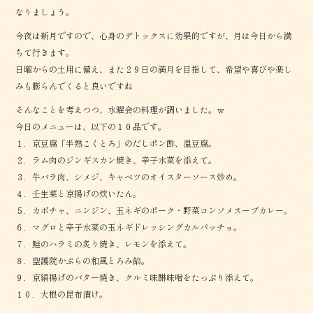
なりましょう。
今夜は新月ですので、心身のデトックスに効果的ですが、月は今日から満
ちて行きます。
日曜からの土用に備え、また２９日の満月を目指して、希望や喜びや楽し
みも膨らんでくると良いですね
そんなことを考えつつ、水曜会の料理が調いました。ｗ
今日のメニューは、以下の１０品です。
１．京豆腐「半熟こくとろ」のだしポン酢、温豆腐。
２．ラム肉のジンギスカン焼き、辛子水菜を添えて。
３．牛バラ肉、シメジ、キャベツのオイスターソース炒め。
４．壬生菜と京揚げの炊いたん。
５．カボチャ、ニンジン、玉ネギのポーク・野菜コンソメスープカレー。
６．マグロと辛子水菜の玉ネギドレッシングカルパッチョ。
７．鮭のハラミの炙り焼き、レモンを添えて。
８．聖護院かぶらの和風とろみ餡。
９．京絹揚げのバター焼き、クルミ味醂味噌をたっぷり添えて。
１０．大根の昆布漬け。