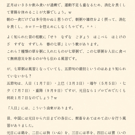
正月はいささか飲み食いが過剰で、運動不足も重なるため、消化を良くし
て胃腸を休めることが大事でしょう。ｗ
朝の一食だけでは多分効かぬと思うので、朝粥や雑炊をよく摂って、消化
を良くし、カロリーを控えめにしなくちゃです。＾＾；
よく知られた昔の和歌に「せり なずな ごぎょう はこべら ほとけの
ざ すずな すずしろ 春の七草」という歌があります。
これら７種類の草を粥に入れたものが七草粥で、この七草粥を人日に食べ
て無病息災を祈るのが今も伝わる風習です。
が、七草粥は風習となっていても、五節句の最初というのはあまり知られ
ていないかも？
五節句は、人日（１月７日）・上巳（３月３日）・端午（５月５日）・七
夕（７月７日）・重陽（９月９日）ですが、元旦なら１ゾロでめでたくも
何故１月７日なのでしょう？ｗ
「人日」には、こういう由来があります。
昔、中国には元日から六日までの各日に、獣畜をあてはめて占いを行う風
習がありました。
元日には鶏を、二日には狗（いぬ）を、三日には羊を、四日には猪（いの