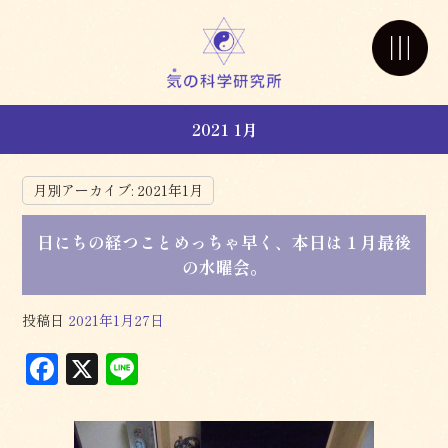
2021 1月
月別アーカイブ:
2021年1月
日にちの経つことめっちゃ早く、本日は１月最後
の水曜会。
投稿日
2021年1月27日
F
X
L
a
in
c
e