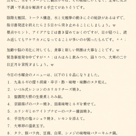
不調・不具合を解消する手立てがありそうです。
陰陽太極図、トーラス構造、水と太極拳の動きにその秘訣があるはずで、
指示書発送を終えたら２５日から突き止めることにしましょう。ｗ
要点やヒント、アイデアなどは書き留めておくのですが、日が経つと、読
み返してもワケワカメになってることが多いのが困ったもんです。＾＾；
加齢や脳の劣化に対しても、食事と新しい刺激は大事なことです。ｗ
緊急事態発令中ですが＾＾；ほろほろと飲みつつ、語りつつ、大寒の二十
日正月を言祝ぎましょう。ｗ
今日の水曜会のメニューは、以下の１０品になりました。
１．九条ネギの摺り胡麻・辛子・酢・味噌・味醂のヌタ和え。
２．いづみ式レンコンのカリカリチーズ焼き。
３．聖護院大根の生姜煮とろみ餡。
４．京絹揚げのバター焼き、田楽味噌とネギを乗せて。
５．エリンギとホワイトブナピーのバター醤油焼き。
６．手羽先の塩コショウ焼き、レモンを添えて。
７．大寒卵の温泉玉子。
８．タラ、豚バラ肉、豆腐、白菜、シメジの味噌味バターキムチ鍋。