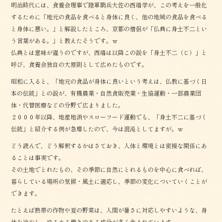
明治時代には、食養会理事で陸軍騎兵大佐の西端学が、この考えを一般化
するために「地元の食品を食べると身体に良く、他の地域の食品を食べる
と身体に悪い。」と解説したところ、京都の僧侶が「仏典に身土不二とい
う言葉がある。」と教えたそうです。ｗ
仏典とは意味が違うのですが、西端は以降この説を「身土不二（じ）」と
呼び、食養会独自の大原則として広めたものです。
昭和に入ると、「地元の食品が身体に良いという考えは、仏教に基づく日
本の伝統」との説が、有機農業・自然食販売業・生協運動・一部農業団
体・代替医療などの分野で広まりました。
２０００年以降、地産地消やスローフード運動でも、「身土不二に基づく
伝統」と紹介する例が急増したので、今は混沌としてますが。ｗ
どう読んで、どう解釈するかはさておき、人体と環境とは密接な関係にあ
ることは事実です。
その土地でとれたもの、その季節に自然にとれるものを中心に食べれば、
暮らしている場所の気候・風土に適応し、季節の変化についていくことが
できます。
たとえば熱帯の作物や夏の野菜は、人間が暑さに対応しやすいような、身
体を冷やし、ゆるめる働きのある成分が多く含まれています。