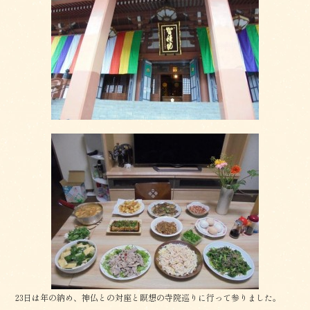
b
o
o
k
23日は年の納め、神仏との対座と瞑想の寺院巡りに行って参りました。