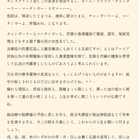
サンスクリット音でこの真言を発音すると、オーム・フルフル・チャンダ
ーリー・マータンギー・スヴァーハー。
和訳は、帰命したてまつる、速疾に除きたまえ、チャンダーリーよ、マー
タンギーよ、祥福あれ。となります。
チャンダーリーもマータンギーも、狩猟や漁業種族で屠殺、獄卒、屎尿処
理などをする最下層の民の女性名でした。
法華経の陀羅尼品にも観音懺法にも出てくる名前ですが、もとはアーリア
民族以外の未開種族が信仰した農業豊穣女神で、危険な汚穢の種族を摂受
して仏法の守護者としたものであろうよと考えられています。
天台宗の摩多羅神の真言なんて、もっとえげつないものがありますが、秘
中の秘とされてるので口に出せませんけどね。＾＾；
穢れも煩悩も、苦悩も挫折も、陰極まって陽として、濁った池の底から根
を張って蓮の花が咲くように、人生を幸せに開こうというのが仏教です
ね。
癌治療や脳梗塞の予後に苦しむ方も、統合失調症や強迫神経症などで未来
を危惧する方も、今この時を大事にして、これからの人生を開いて行きま
しょう。
戌、丑、辰、未のいずれかの年・月・日には働く仏縁を活用して、目には