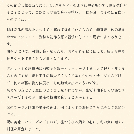
その部分に気を当てたり、CTスキャナーのように手を触れずに気を操作す
ることによって、自然にその場で身体が整い、可動が良くなるのは面白い
ものですね。
脳は身体の痛みをいつまでも忘れず覚えているもので、無意識に体の動き
をかばったりして、姿勢も動作も悪い習慣が付いてる場合が多くありま
す。
痛みが取れて、可動が良くなったら、必ずそれを脳に伝えて、脳から痛み
をリセットすることも大事となります。
アルファ１０誘導法は前頭骨を軽〜くマッサージすることで眠りも良くな
るものですが、額を両手の指先でくるくる柔らかにマッサージするだけ
で、例えば腰の後方伸展なども可動域が広がるものです。
初めての方はよく魔法のようなと驚かれますが、誰でも簡単にその場でマ
スターできるのが、講座の技法の良いところかと？ｗ
気のワークと瞑想の講座の後は、例によって会場をこちらに移して懇親会
です。
鍋の美味しいシーズンですので、温かくなる鍋を中心に、冬の気に備える
料理を用意しました。