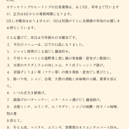
カウンセリングやヒーリングの日常業務は、あと5日、年末まで行います
が、正月は4日からの業務再開になります。
2日に水曜会はありませんが、3日は初詣がてらに会員様の年始のお越しを
お待ちしています。
そんな運びで、本日は今年納めの水曜会です。
２．今日のメニューは、以下の11品になりました。
１．ジャコと畑菜のごま油だし醤油炒め。
２．千切りキャベツとの温野菜と蒸し鶏の青紫蘇・昆布ポン酢掛け。
３．水菜のサラダとラムの冷しゃぶ、タイ式ドレッシング掛け。
４．京揚げとうまい菜（フラン菜）の焼き飛魚・昆布だし煮びたし。
５．豚バラ肉、シメジ、白菜、大根の酒粕と赤味噌の小鍋、菊菜を添え
て。
６．いづみ式欠き餅揚げ。
７．絹揚げのバターソテー、ニラ・スルメ漬けだし醤油掛け。
８．合挽ミンチ、エリンギ、エノキダケ、シメジの味醂・肉キノコ味噌、
刻み葱
を添えて。
９．牛もも肉、マイタケ、エリンギ、青梗菜のオリエンタルソース炒め。