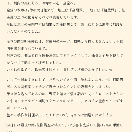
１．境内の奥にある、お寺の中心・金堂へ。
金堂の本尊は2体の大日如来で、地上は「金剛界」、地下は「胎蔵界」と曼
荼羅の二つの世界をそれぞれ表現しています。
今回は地上の金剛界大日如来と対座瞑想して、頭上にある仏頂尊に加護を
いただくものでした。
金堂の隣の明王殿には、智積院のルーツ、根来から持ってきたという不動
明王像が祀られています。
対座の後、仰臥で行う抜長法気功でリラックスして、仙骨と全身を整えて
からバスで祇園へと移動しました。
いずれの堂でも、観光客は居らず、貸し切り状態のようでした。ｗ
ここで一旦お開きにして、パラついてきた雨に濡れないよう、古川町商店
街にある美癒亭キッチンで直会（おならい）の忘年会としました。
予め持ち込んであるのは、野菜を詰めて敷き詰めた丸ごとローストチキン
と牛肉・キクラゲ・細切りタケノコのソテーに、スペイン産赤ワインです
が、いづみも
色々と手作り料理を出してくれたので、皆さんご満足したかと？ｗ
24日には最後の第2法則講座を終えて、指示書も完成して後は2名の手渡し
のみ。