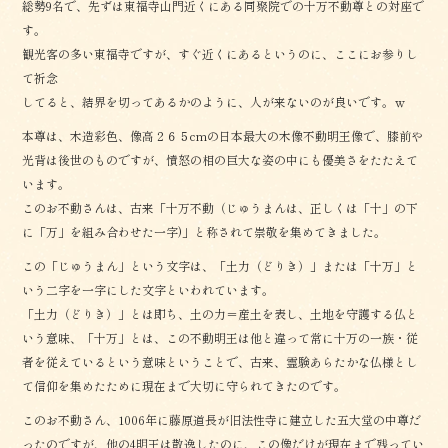
総勢9名で、先ずは東福寺山門近くにある同聚院での十万不動尊との対座で
す。
観光客の多い東福寺ですが、すぐ近くにあるというのに、ここにお参りし
て祈念
してると、結界を切ってあるかのように、人が来ないのが良いです。ｗ
本尊は、木造彩色、像高２６５cmの日本最大の木像不動明王像で、膝前や
光背は後世のものですが、憤怒の相の巨大な姿の中にも優美さをたたえて
います。
このお不動さんは、古来「十万不動（じゅうまんは、正しくは「十」の下
に「万」を組み合わせた一字)」と称されて崇敬を集めてきました。
この「じゅうまん」という文字は、「土力（どりき）」または「十万」と
いう二字を一字にした文字といわれています。
「土力（どりき）」とは即ち、土の力＝産土を表し、土地を守護する仏と
いう意味、「十万」とは、この不動明王は他と違って常に十万の一族・従
者を従えているという意味ということで、古来、霊験あらたかな仏様とし
て信仰を集めたために現在まで大切に守られてきたのです。
このお不動さん、1006年に藤原道長が旧法性寺に建立した五大堂の中尊だ
ったのですが、他の4明王は散逸したのに、この像だけが現在まで残ってい