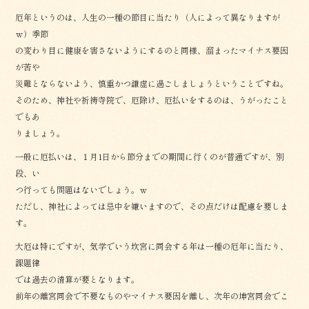
厄年というのは、人生の一種の節目に当たり（人によって異なりますが
ｗ）季節
の変わり目に健康を害さないようにするのと同様、溜まったマイナス要因
が苦や
災難とならないよう、慎重かつ謙虚に過ごしましょうということですね。
そのため、神社や祈祷寺院で、厄除け、厄払いをするのは、うがったこと
でもあ
りましょう。
一般に厄払いは、１月1日から節分までの期間に行くのが普通ですが、別
段、い
つ行っても問題はないでしょう。ｗ
ただし、神社によっては忌中を嫌いますので、その点だけは配慮を要しま
す。
大厄は特にですが、気学でいう坎宮に同会する年は一種の厄年に当たり、
課題律
では過去の清算が要となります。
前年の離宮同会で不要なものやマイナス要因を離し、次年の坤宮同会でこ