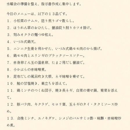
水曜会の準備を整え、指示書作成に集中します。
今日のメニューは、以下の１３品です。
１．小松菜のナムル、捻り煎りゴマ散らし。
２．ほうれん草のおひたし、醤油絞り削りカツオ掛け。
３．刻みオクラの麺つゆ和え。
４．いづみ式鶏天。
５．ニンニク生姜を利かせた、いづみ式鶏モモ肉のから揚げ。
６．鶏モモ肉とエリンギのブラックソースソテー。
７．赤身卵どん玉の温泉卵、たまご用だし醤油で。
８．小かぶらの赤味噌煮。
９．昆布だしの風呂吹き大根、ネギ味噌を乗せて。
１０．鮭の甘塩焼き、巣立ちを添えて。
１１．鶏ミンチのつくね団子、焼き長ネギ、白菜の寄せ鍋、菊菜を添え
て。
１２．豚バラ肉、キクラゲ、セロリ葉、玉ネギのタイ・タクミソース炒
め。
１３．合挽ミンチ、エノキダケ、シメジのバルサミコ酢・味醂・赤味噌炒
め煮。