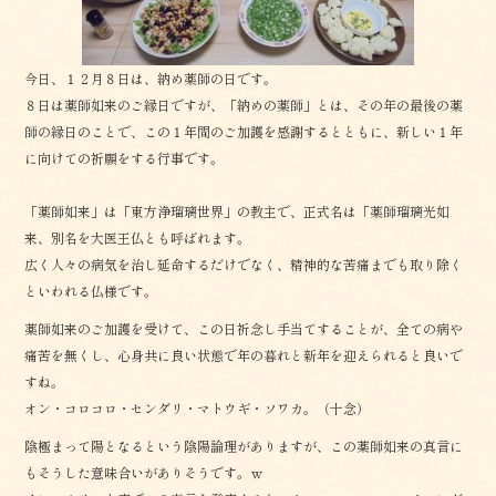
k
今日、１２月８日は、納め薬師の日です。
８日は薬師如来のご縁日ですが、「納めの薬師」とは、その年の最後の薬
師の縁日のことで、この１年間のご加護を感謝するとともに、新しい１年
に向けての祈願をする行事です。
「薬師如来」は「東方浄瑠璃世界」の教主で、正式名は「薬師瑠璃光如
来、別名を大医王仏とも呼ばれます。
広く人々の病気を治し延命するだけでなく、精神的な苦痛までも取り除く
といわれる仏様です。
薬師如来のご加護を受けて、この日祈念し手当てすることが、全ての病や
痛苦を無くし、心身共に良い状態で年の暮れと新年を迎えられると良いで
すね。
オン・コロコロ・センダリ・マトウギ・ソワカ。（十念）
陰極まって陽となるという陰陽論理がありますが、この薬師如来の真言に
もそうした意味合いがありそうです。ｗ