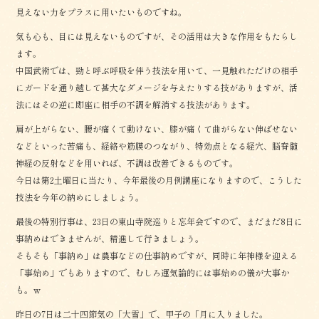
見えない力をプラスに用いたいものですね。
気も心も、目には見えないものですが、その活用は大きな作用をもたらし
ます。
中国武術では、勁と呼ぶ呼吸を伴う技法を用いて、一見触れただけの相手
にガードを通り越して甚大なダメージを与えたりする技がありますが、活
法にはその逆に即座に相手の不調を解消する技法があります。
肩が上がらない、腰が痛くて動けない、膝が痛くて曲がらない伸ばせない
などといった苦痛も、経絡や筋膜のつながり、特効点となる経穴、脳脊髄
神経の反射などを用いれば、不調は改善できるものです。
今日は第2土曜日に当たり、今年最後の月例講座になりますので、こうした
技法を今年の納めにしましょう。
最後の特別行事は、23日の東山寺院巡りと忘年会ですので、まだまだ8日に
事納めはできませんが、精進して行きましょう。
そもそも「事納め」は農事などの仕事納めですが、同時に年神様を迎える
「事始め」でもありますので、むしろ運気論的には事始めの儀が大事か
も。ｗ
昨日の7日は二十四節気の「大雪」で、甲子の「月に入りました。