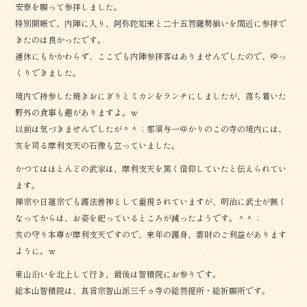
安泰を願って参拝しました。
特別開帳で、内陣に入り、阿弥陀如来と二十五菩薩勢揃いを間近に参拝で
きたのは良かったです。
連休にもかかわらず、ここでも内陣参拝客はありませんでしたので、ゆっ
くりできました。
境内で持参した焼きおにぎりとミカンをランチにしましたが、落ち着いた
野外の食事も趣がありますよ。ｗ
以前は気づきませんでしたが＾＾；那須与一ゆかりのこの寺の境内には、
亥を司る摩利支天の石像も立っていました。
かつてはほとんどの武家は、摩利支天を篤く信仰していたと伝えられてい
ます。
禅宗や日蓮宗でも護法善神として重視されていますが、明治に武士が無く
なってからは、お姿を祀っているところが減ったようです。＾＾；
亥の守り本尊が摩利支天ですので、来年の護身、蓄財のご利益があります
ように。ｗ
東山沿いを北上して行き、最後は智積院にお参りです。
総本山智積院は、真言宗智山派三千ヵ寺の総菩提所・総祈願所です。