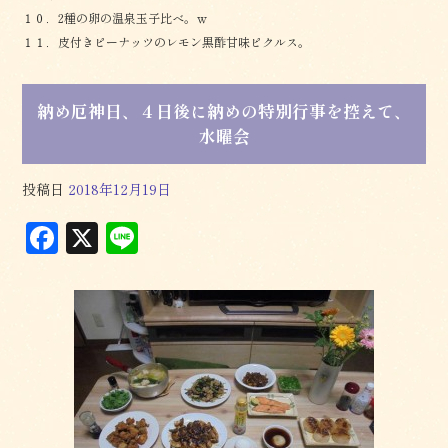
１０．2種の卵の温泉玉子比べ。ｗ
１１．皮付きピーナッツのレモン黒酢甘味ピクルス。
納め厄神日、４日後に納めの特別行事を控えて、
水曜会
投稿日
2018年12月19日
F
X
L
a
in
c
e
e
b
o
o