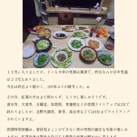
１２月に入りましたが、どーも今年の気候は異常で、昨日なんか日中気温
は２３℃もありました。
今日は昨日より暖かく、100年ぶりの暖冬とか。ｗ
その分、紅葉の方はまだ終わらず、もう少し楽しめそうです。
清水寺、大覚寺、永観堂、知恩院、青蓮院などの夜間ライトアップは2日で
終わりましたが、北野天満宮、東寺、高台寺などでは9日までライトアップ
されていますよ。
夜間特別拝観は、普段見ることができない夜の寺院の幽玄な光景が楽しめ
ますが、紅葉自体は陽光を浴びてる朝昼の光景が鮮やかに見えます。