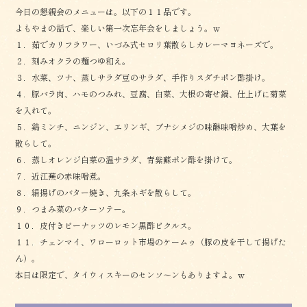
今日の懇親会のメニューは。以下の１１品です。
よもやまの話で、楽しい第一次忘年会をしましょう。ｗ
１．茹でカリフラワー、いづみ式セロリ葉散らしカレーマヨネーズで。
２．刻みオクラの麺つゆ和え。
３．水菜、ツナ、蒸しサラダ豆のサラダ、手作りスダチポン酢掛け。
４．豚バラ肉、ハモのつみれ、豆腐、白菜、大根の寄せ鍋、仕上げに菊菜
を入れて。
５．鶏ミンチ、ニンジン、エリンギ、ブナシメジの味醂味噌炒め、大葉を
散らして。
６．蒸しオレンジ白菜の温サラダ、青紫蘇ポン酢を掛けて。
７．近江蕪の赤味噌煮。
８．絹揚げのバター焼き、九条ネギを散らして。
９．つまみ菜のバターソテー。
１０．皮付きピーナッツのレモン黒酢ピクルス。
１１．チェンマイ、ワローロット市場のケームゥ（豚の皮を干して揚げた
ん）。
本日は限定で、タイウィスキーのセンソ〜ンもありますよ。ｗ