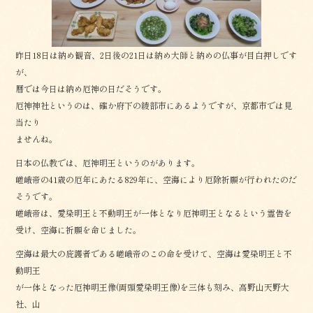
k
昨日18日は納め観音、2日後の21日は納め大師と納めの仏事が目白押しです
が、
暦では今日は納め厄神の日だそうです。
厄神神社というのは、確か府下の綾部市にあるようですが、京都市では見
当たり
ませんね。
日本の仏教では、厄神明王というのがあります。
嵯峨帝の41歳の厄年にあたる829年に、空海により厄除祈願が行われたのだ
そうです。
嵯峨帝は、愛染明王と不動明王が一体となり厄神明王となるという霊告を
受け、空海に祈願を命じました。
空海は最大の庇護者である嵯峨帝のこの命を受けて、空海は愛染明王と不
動明王
が一体となった厄神明王像(両頭愛染明王像)を三体も刻み、高野山天野大
社、山