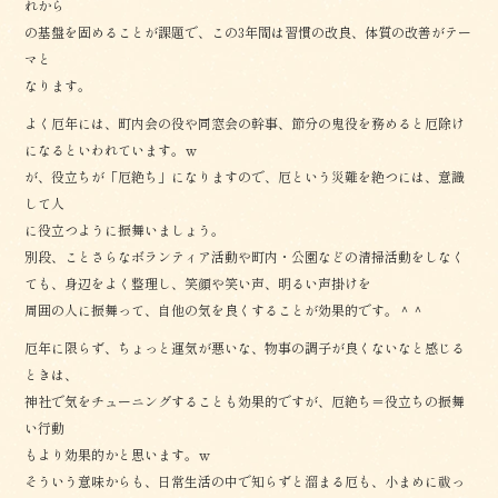
れから
の基盤を固めることが課題で、この3年間は習慣の改良、体質の改善がテー
マと
なります。
よく厄年には、町内会の役や同窓会の幹事、節分の鬼役を務めると厄除け
になるといわれています。ｗ
が、役立ちが「厄絶ち」になりますので、厄という災難を絶つには、意識
して人
に役立つように振舞いましょう。
別段、ことさらなボランティア活動や町内・公園などの清掃活動をしなく
ても、身辺をよく整理し、笑顔や笑い声、明るい声掛けを
周囲の人に振舞って、自他の気を良くすることが効果的です。＾＾
厄年に限らず、ちょっと運気が悪いな、物事の調子が良くないなと感じる
ときは、
神社で気をチューニングすることも効果的ですが、厄絶ち＝役立ちの振舞
い行動
もより効果的かと思います。ｗ
そういう意味からも、日常生活の中で知らずと溜まる厄も、小まめに祓っ