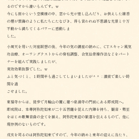
るのですから凄いもんです。ｗ
今にも雨かという空模様の中、窓から光が差し込んだり、お供えした線香
の煙が雲海のように私たちにたなびき、得も言われぬ不思議な光景と十万
不動から満ちてくるパワーに感動しま
した。
小周天を用いた対座瞑想の後、今年の気の講座の納めに、CTスキャン風気
功治療、オーワングテストからの脊柱調整、合気仙骨操作法などをパート
ナーを組んで実践しましたが、
実効効果抜群でした。ｗ
ふと気づくと、１時間半も過ごしてしまいましたが＾＾；濃密で楽しい時
間を過
ごせました。
東福寺からは、徒歩で月輪山の麓に建つ泉涌寺の門前にある即成院へ。
即成院は、本尊阿弥陀如来が二十五菩薩を従えた内陣を持ち、観音・勢至
をはじめ歌舞音曲の全てを揃え、阿弥陀来迎の歓喜を伝えるもので、他に
現存例のないものです。
戍亥を司るのは阿弥陀如来ですので、今年の納めと来年の迎えに当たり、