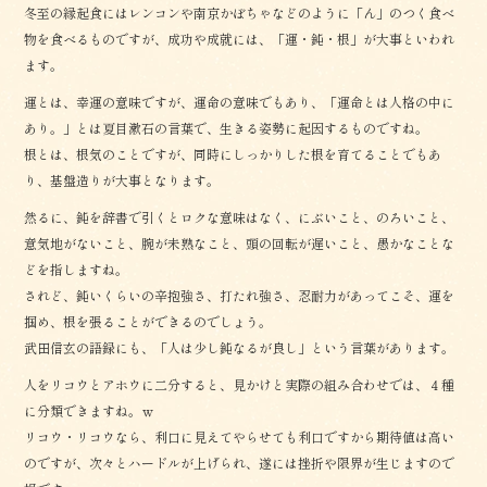
冬至の縁起食にはレンコンや南京かぼちゃなどのように「ん」のつく食べ
物を食べるものですが、成功や成就には、「運・鈍・根」が大事といわれ
ます。
運とは、幸運の意味ですが、運命の意味でもあり、「運命とは人格の中に
あり。」とは夏目漱石の言葉で、生きる姿勢に起因するものですね。
根とは、根気のことですが、同時にしっかりした根を育てることでもあ
り、基盤造りが大事となります。
然るに、鈍を辞書で引くとロクな意味はなく、にぶいこと、のろいこと、
意気地がないこと、腕が未熟なこと、頭の回転が遅いこと、愚かなことな
どを指しますね。
されど、鈍いくらいの辛抱強さ、打たれ強さ、忍耐力があってこそ、運を
掴め、根を張ることができるのでしょう。
武田信玄の語録にも、「人は少し鈍なるが良し」という言葉があります。
人をリコウとアホウに二分すると、見かけと実際の組み合わせでは、４種
に分類できますね。ｗ
リコウ・リコウなら、利口に見えてやらせても利口ですから期待値は高い
のですが、次々とハードルが上げられ、遂には挫折や限界が生じますので