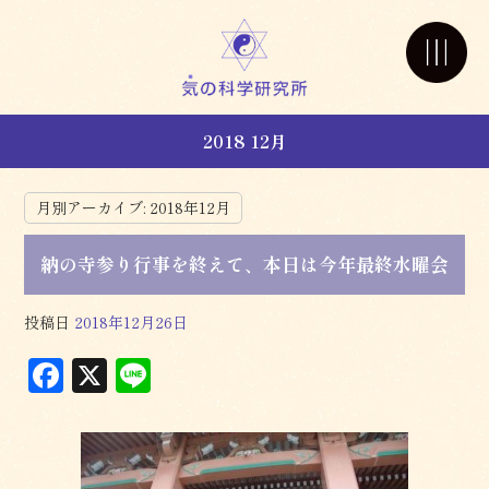
2018 12月
月別アーカイブ:
2018年12月
納の寺参り行事を終えて、本日は今年最終水曜会
投稿日
2018年12月26日
F
X
L
a
in
c
e
e