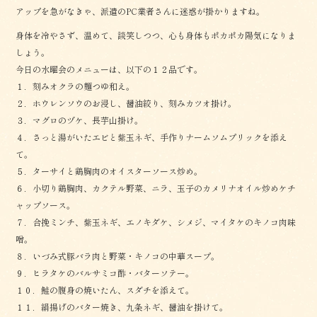
アップを急がなきゃ、派遣のPC業者さんに迷惑が掛かりますね。
身体を冷やさず、温めて、談笑しつつ、心も身体もポカポカ陽気になりま
しょう。
今日の水曜会のメニューは、以下の１２品です。
１．刻みオクラの麺つゆ和え。
２．ホウレンソウのお浸し、醤油絞り、刻みカツオ掛け。
３．マグロのヅケ、長芋山掛け。
４．さっと湯がいたエビと紫玉ネギ、手作りナームソムプリックを添え
て。
５．ターサイと鶏胸肉のオイスターソース炒め。
６．小切り鶏胸肉、カクテル野菜、ニラ、玉子のカメリナオイル炒めケチ
ャップソース。
７．合挽ミンチ、紫玉ネギ、エノキダケ、シメジ、マイタケのキノコ肉味
噌。
８．いづみ式豚バラ肉と野菜・キノコの中華スープ。
９．ヒラタケのバルサミコ酢・バターソテー。
１０．鮭の腹身の焼いたん、スダチを添えて。
１１．絹揚げのバター焼き、九条ネギ、醤油を掛けて。