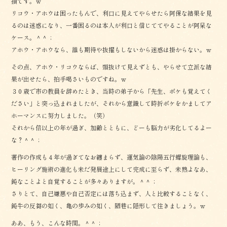
損です。ｗ
リコウ・アホウは困ったもんで、利口に見えてやらせたら阿保な結果を見
るのは迷惑になり、一番困るのは本人が利口と信じててやることが阿呆な
ケース。＾＾；
アホウ・アホウなら、誰も期待や抜擢もしないから迷惑は掛からない。ｗ
その点、アホウ・リコウならば、頭抜けて見えずとも、やらせて立派な結
果が出せたら、拍手喝さいものですね。ｗ
３０歳で市の教員を辞めたとき、当時の弟子から「先生、ボケも覚えてく
ださい」と突っ込まれましたが、それから意識して時折ボケをかましてア
ホーマンスに努力しました。（笑）
それから倍以上の年が過ぎ、加齢とともに、どーも脳力が劣化してるよー
な？＾＾；
著作の作成も４年が過ぎてなお纏まらず、運気論の陰陽五行螺旋理論も、
ヒーリング施術の進化も未だ発展途上にして完成に至らず、未熟よなあ、
鈍なことよと自覚することが多々ありますが。＾＾；
さりとて、自己嫌悪や自己否定には落ち込まず、人と比較することなく、
鈍牛の反芻の如く、亀の歩みの如く、陋巷に隠形して往きましょう。ｗ
ああ、もう、こんな時間。＾＾；