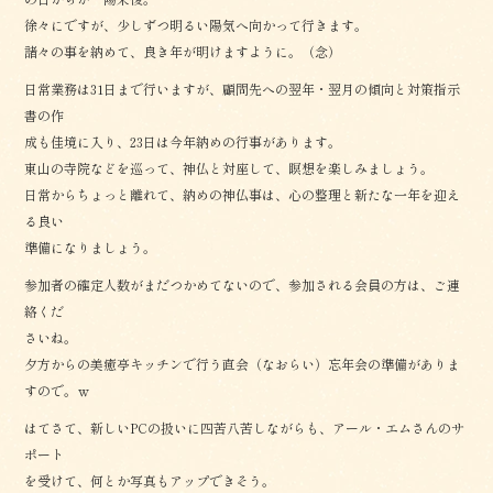
徐々にですが、少しずつ明るい陽気へ向かって行きます。
諸々の事を納めて、良き年が明けますように。（念）
日常業務は31日まで行いますが、顧問先への翌年・翌月の傾向と対策指示
書の作
成も佳境に入り、23日は今年納めの行事があります。
東山の寺院などを巡って、神仏と対座して、瞑想を楽しみましょう。
日常からちょっと離れて、納めの神仏事は、心の整理と新たな一年を迎え
る良い
準備になりましょう。
参加者の確定人数がまだつかめてないので、参加される会員の方は、ご連
絡くだ
さいね。
夕方からの美癒亭キッチンで行う直会（なおらい）忘年会の準備がありま
すので。ｗ
はてさて、新しいPCの扱いに四苦八苦しながらも、アール・エムさんのサ
ポート
を受けて、何とか写真もアップできそう。