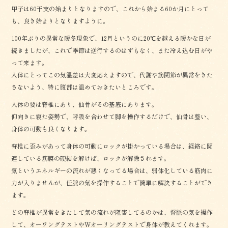
甲子は60干支の始まりとなりますので、これから始まる60か月にとって
も、良き始まりとなりますように。
100年ぶりの異常な暖冬現象で、12月というのに20℃を越える暖かな日が
続きましたが、これで季節は逆行するのはずもなく、また冷え込む日がや
って来ます。
人体にとってこの気温差は大変応えますので、代謝や筋関節が異常をきた
さないよう、特に腹部は温めておきたいところです。
人体の要は脊椎にあり、仙骨がその基底にあります。
仰向きに寝た姿勢で、呼吸を合わせて脚を操作するだけで、仙骨は整い、
身体の可動も良くなります。
脊椎に歪みがあって身体の可動にロックが掛かっている場合は、経絡に関
連している筋膜の硬結を解けば、ロックが解除されます。
気というエネルギーの流れが悪くなってる場合は、弱体化している筋肉に
力が入りませんが、任脈の気を操作することで簡単に解決することができ
ます。
どの脊椎が異常をきたして気の流れが阻害してるのかは、督脈の気を操作
して、オーワングテストやWオーリングテストで身体が教えてくれます。