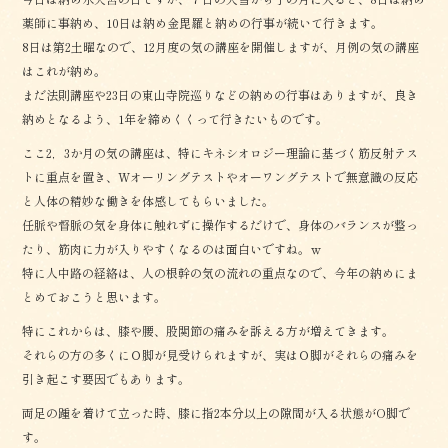
薬師に事納め、10日は納め金毘羅と納めの行事が続いて行きます。
8日は第2土曜なので、12月度の気の講座を開催しますが、月例の気の講座
はこれが納め。
まだ法則講座や23日の東山寺院巡りなどの納めの行事はありますが、良き
納めとなるよう、1年を締めくくって行きたいものです。
ここ2，3か月の気の講座は、特にキネシオロジー理論に基づく筋反射テス
トに重点を置き、Wオーリングテストやオーワングテストで無意識の反応
と人体の精妙な働きを体感してもらいました。
任脈や督脈の気を身体に触れずに操作するだけで、身体のバランスが整っ
たり、筋肉に力が入りやすくなるのは面白いですね。ｗ
特に人中路の経絡は、人の根幹の気の流れの重点なので、今年の納めにま
とめておこうと思います。
特にこれからは、膝や腰、股関節の痛みを訴える方が増えてきます。
それらの方の多くにＯ脚が見受けられますが、実はＯ脚がそれらの痛みを
引き起こす要因でもあります。
両足の踵を着けて立った時、膝に指2本分以上の隙間が入る状態がO脚で
す。