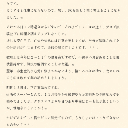
うです。
そうすると仕事にならないので、勢い、PCを新しく乗り換えることになり
ました。ｗ
それが本日１２時過ぎからですので、それまでにメールは送り、ブログ原
稿並びに料理を調えアップしなくちゃ。
折しも空亡日で、亡失や失念には注意を要しますが、半分方解除されてそ
の分劫財が生じますので、金銭の出て行くことです。＾＾；
数理上は今年は２〜１１年の限界点ですので、不調や不具合あることは現
状維持せず、解決や解消することが命題。ｗ
翌年、非生産的な心労に悩まされないよう、捨てるべきは捨て、改められ
るものは改めて年の納めとしましょう。
明日１３日は、正月事始めですね。
近所のスーパーなんて、１１月後半から鏡餅やらお節料理の予約なんぞを
始めてましたが、クリスマスより早目の正月準備はどーも気が急くという
か、世知辛いというか？ｗ
ただでさえ忙しく慌ただしい師走ですので、もうちょいほっこりできない
ものかと？＾＾；