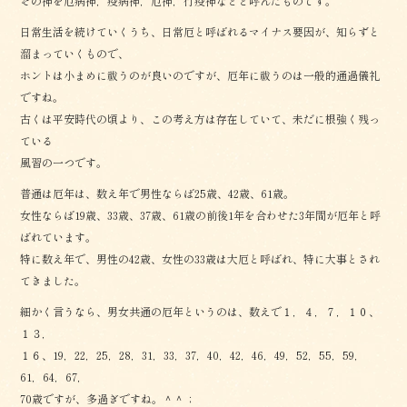
その神を厄病神，疫病神，厄神，行疫神などと呼んだものです。
日常生活を続けていくうち、日常厄と呼ばれるマイナス要因が、知らずと
溜まっていくもので、
ホントは小まめに祓うのが良いのですが、厄年に祓うのは一般的通過儀礼
ですね。
古くは平安時代の頃より、この考え方は存在していて、未だに根強く残っ
ている
風習の一つです。
普通は厄年は、数え年で男性ならば25歳、42歳、61歳。
女性ならば19歳、33歳、37歳、61歳の前後1年を合わせた3年間が厄年と呼
ばれています。
特に数え年で、男性の42歳、女性の33歳は大厄と呼ばれ、特に大事とされ
てきました。
細かく言うなら、男女共通の厄年というのは、数えで１，４，７，１０、
１３，
１６、19，22，25，28，31，33，37，40，42，46，49，52，55，59，
61，64，67，
70歳ですが、多過ぎですね。＾＾；