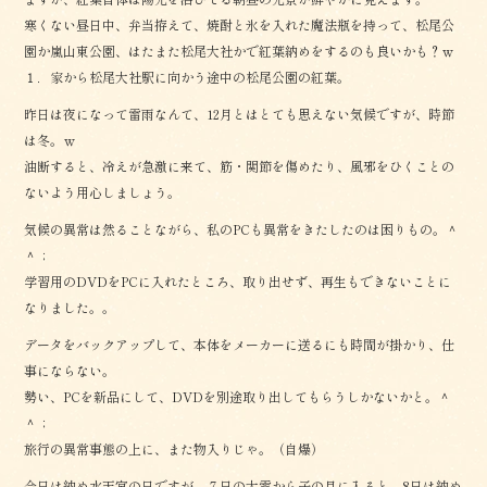
寒くない昼日中、弁当拵えて、焼酎と氷を入れた魔法瓶を持って、松尾公
園か嵐山東公園、はたまた松尾大社かで紅葉納めをするのも良いかも？ｗ
１．家から松尾大社駅に向かう途中の松尾公園の紅葉。
昨日は夜になって雷雨なんて、12月とはとても思えない気候ですが、時節
は冬。ｗ
油断すると、冷えが急激に来て、筋・関節を傷めたり、風邪をひくことの
ないよう用心しましょう。
気候の異常は然ることながら、私のPCも異常をきたしたのは困りもの。＾
＾；
学習用のDVDをPCに入れたところ、取り出せず、再生もできないことに
なりました。。
データをバックアップして、本体をメーカーに送るにも時間が掛かり、仕
事にならない。
勢い、PCを新品にして、DVDを別途取り出してもらうしかないかと。＾
＾；
旅行の異常事態の上に、また物入りじゃ。（自爆）
今日は納め水天宮の日ですが、７日の大雪から子の月に入ると、8日は納め