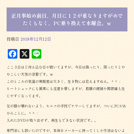
正月事始め前日、月日に１２が重なりますがめで
たくもなく、PC乗り換えて水曜会。ｗ
投稿日
2018年12月12日
F
X
L
a
in
ここ３日ほど冷え込む日が続いてますが、今日は降ったり、照ったりとや
c
e
やこしい天気の京都です。ｗ
e
このところの気温の寒暖差は大きく、生き物には応えますねえ。＾＾；
b
ヒートショックにも風邪にも注意を要しますが、筋膜の硬結や関節痛も生
じやすくなってます。
o
左の膝が壊れないよう、セルフの手技でケヤーしてますが、ついにPCがあ
o
かんことに。＾＾；
k
入れたDVDが取り出せず、再生もできない状況です。。
専門家にも訊いたのですが、本体をメーカーに持ってくしか方法はないよ