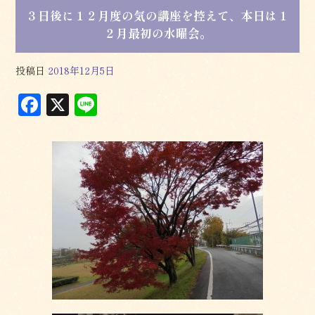
３日後に１２月度の気の講座を控えて、本日は１
２月最初の水曜会。
投稿日
2018年12月5日
F
X
L
a
in
c
e
e
b
o
o
k