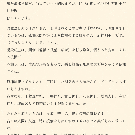
城石清水八幡宮、当東光寺へと納めますが、門戸厄神東光寺の厄神明王だ
けが現
存しています。
兵庫県にある「厄神さん」と呼ばれるこのお寺の『厄神堂』にお祀りされ
ているのは、弘法大師空海により白檀の木に彫られた「厄神明王」です。
（行ったことないけど。＾＾；）
愛染明王は、煩悩（愛欲・欲望・執着）を打ち砕き、悟りへと変えてくれ
る仏様で、
不動明王は、憤怒の形相をもって、悪と煩悩を知恵の火で焼き尽くす仏様
ですね。
厄神は祀ってなくとも、厄除けにご利益のある神社なら、どこでもいっぱ
いありますね。
市内なら、上賀茂神社、下鴨神社、吉田神社、八坂神社、松尾大社、今宮
神社、城南宮など枚挙にいとまがありません。ｗ
そもそも厄というのは、災厄，苦しみ，特に病苦の意味です。
古くは人間に災厄，特に疫病をもたらすのは神のなせる業であると信じら
れ，