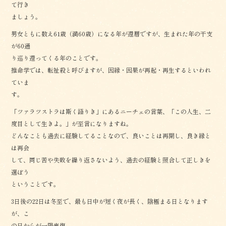
て行き
ましょう。
男女ともに数え61歳（満60歳）になる年が還暦ですが、生まれた年の干支
が60通
り巡り還ってくる年のことです。
推命学では、転祉殺と呼びますが、因縁・因果が再起・再生するといわれ
ていま
す。
「ツァラツストラは斯く語りき」にあるニーチェの言葉、「この人生、二
度目として生きよ。」が至言になりますね。
どんなことも過去に経験してることなので、良いことは再開し、良き縁と
は再会
して、同じ苦や失敗を繰り返さないよう、過去の経験と照合して正しきを
選ぼう
ということです。
3日後の22日は冬至で、最も日中が短く夜が長く、陰極まる日となります
が、こ
の日からが一陽来復。