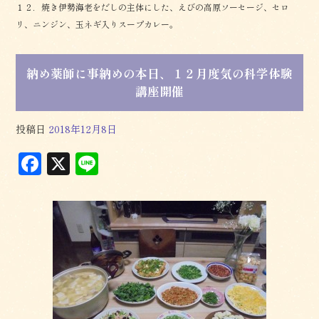
１２．焼き伊勢海老をだしの主体にした、えびの高原ソーセージ、セロ
リ、ニンジン、玉ネギ入りスープカレー。
納め薬師に事納めの本日、１２月度気の科学体験
講座開催
投稿日
2018年12月8日
F
X
L
a
in
c
e
e
b
o
o