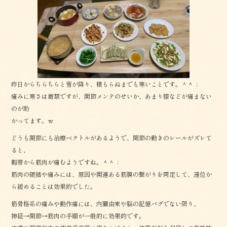
b
o
o
k
昨日からちらちらと雪が降り、積もらぬまでも寒いことです。＾＾；
痛みに寒さは厳禁ですが、関節メンテのせいか、あまり膝などが痛まない
のが助
かってます。ｗ
どうも関節にも治療ベクトルがあるようで、関節の動きのレールがズレて
ると、
靱帯から筋肉が痛むようですね。＾＾；
筋肉の硬結や痛みには、原因や関連ある筋膜の繋がりを同定して、遠位か
ら緩めることは効果的でした。
筋骨格系の痛みや動作痛には、内臓由来や脳の記憶バグでない限り、
神経→関節→筋肉の手順が一般的に効果的です。