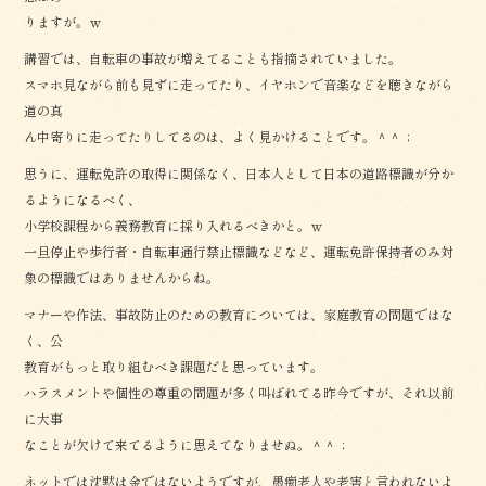
りますが。ｗ
講習では、自転車の事故が増えてることも指摘されていました。
スマホ見ながら前も見ずに走ってたり、イヤホンで音楽などを聴きながら
道の真
ん中寄りに走ってたりしてるのは、よく見かけることです。＾＾；
思うに、運転免許の取得に関係なく、日本人として日本の道路標識が分か
るようになるべく、
小学校課程から義務教育に採り入れるべきかと。ｗ
一旦停止や歩行者・自転車通行禁止標識などなど、運転免許保持者のみ対
象の標識ではありませんからね。
マナーや作法、事故防止のための教育については、家庭教育の問題ではな
く、公
教育がもっと取り組むべき課題だと思っています。
ハラスメントや個性の尊重の問題が多く叫ばれてる昨今ですが、それ以前
に大事
なことが欠けて来てるように思えてなりませぬ。＾＾；
ネットでは沈黙は金ではないようですが、愚痴老人や老害と言われないよ