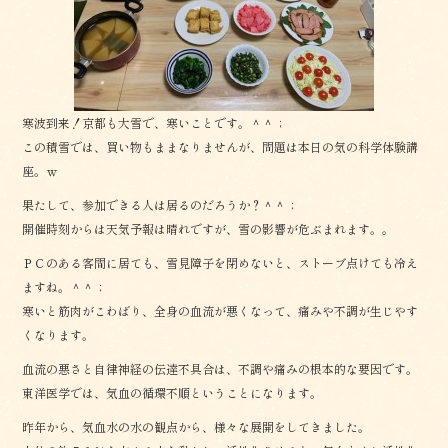
寒波到来！京都も大雪で、寒いことです。＾＾；
この積雪では、買い物もままなりませんが、問題は本日の気の科学体験講
座。ｗ
果たして、参加できる人は居るのだろうか？＾＾；
開催時刻からは天気予報は晴れですが、雪の影響が危ぶまれます。。
ＰＣのある客間に居ても、雪見障子を閉めないと、ストーブ点けても冷え
ますね。＾＾；
寒いと筋肉がこわばり、全身の血流が悪くなって、痛みや不調が生じやす
くなります。
血流の悪さと自律神経の伝達不具合は、不調や痛みの根本的な要因です。
東洋医学では、気血の循環不順ということになります。
昨年から、気血水の水の観点から、様々な展開をしてきました。