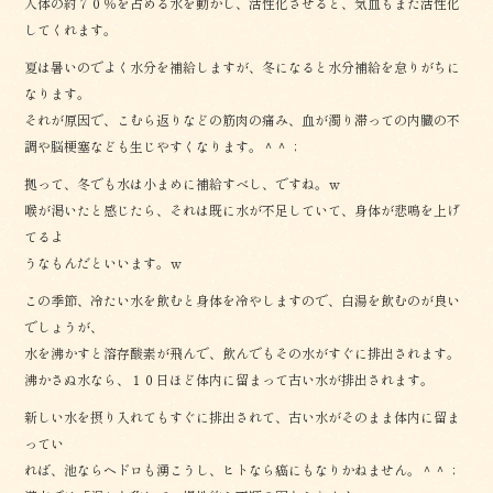
人体の約７０％を占める水を動かし、活性化させると、気血もまた活性化
してくれます。
夏は暑いのでよく水分を補給しますが、冬になると水分補給を怠りがちに
なります。
それが原因で、こむら返りなどの筋肉の痛み、血が濁り滞っての内臓の不
調や脳梗塞なども生じやすくなります。＾＾；
拠って、冬でも水は小まめに補給すべし、ですね。ｗ
喉が渇いたと感じたら、それは既に水が不足していて、身体が悲鳴を上げ
てるよ
うなもんだといいます。ｗ
この季節、冷たい水を飲むと身体を冷やしますので、白湯を飲むのが良い
でしょうが、
水を沸かすと溶存酸素が飛んで、飲んでもその水がすぐに排出されます。
沸かさぬ水なら、１０日ほど体内に留まって古い水が排出されます。
新しい水を摂り入れてもすぐに排出されて、古い水がそのまま体内に留ま
ってい
れば、池ならヘドロも湧こうし、ヒトなら癌にもなりかねません。＾＾；