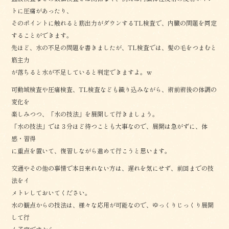
トに圧痛があったり、
そのポイントに触れると筋出力がダウンするTL検査で、内臓の問題を同定
することができます。
先ほど、水の不足の問題を書きましたが、TL検査では、髪の毛をつまむと
筋主力
が落ちると水が不足していると判定できますよ。ｗ
可動域検査や圧痛検査、TL検査なども織り込みながら、術前術後の体調の
変化を
楽しみつつ、「水の技法」を展開して行きましょう。
「水の技法」では３分ほど待つことも大事なので、展開は急がずに、体
感・習得
に重点を置いて、復習しながら進めて行こうと思います。
交通やその他の事情で本日来れない方は、遅れを気にせず、前回までの技
法をイ
メトレしておいてください。
水の観点からの技法は、様々な応用が可能なので、ゆっくりじっくり展開
して行