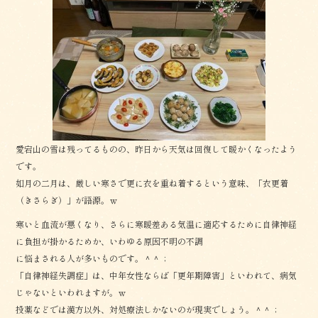
e
b
o
o
k
愛宕山の雪は残ってるものの、昨日から天気は回復して暖かくなったよう
です。
如月の二月は、厳しい寒さで更に衣を重ね着するという意味、「衣更着
（きさらぎ）」が語源。ｗ
寒いと血流が悪くなり、さらに寒暖差ある気温に適応するために自律神経
に負担が掛かるためか、いわゆる原因不明の不調
に悩まされる人が多いものです。＾＾；
「自律神経失調症」は、中年女性ならば「更年期障害」といわれて、病気
じゃないといわれますが。ｗ
投薬などでは漢方以外、対処療法しかないのが現実でしょう。＾＾；