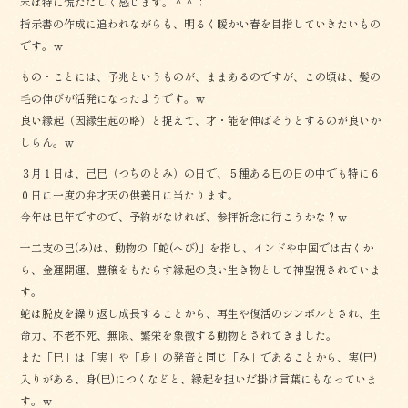
末は特に慌ただしく感じます。＾＾；
指示書の作成に追われながらも、明るく暖かい春を目指していきたいもの
です。ｗ
もの・ことには、予兆というものが、ままあるのですが、この頃は、髪の
毛の伸びが活発になったようです。ｗ
良い縁起（因縁生起の略）と捉えて、才・能を伸ばそうとするのが良いか
しらん。ｗ
３月１日は、己巳（つちのとみ）の日で、５種ある巳の日の中でも特に６
０日に一度の弁才天の供養日に当たります。
今年は巳年ですので、予約がなければ、参拝祈念に行こうかな？ｗ
十二支の巳(み)は、動物の「蛇(へび)」を指し、インドや中国では古くか
ら、金運開運、豊穣をもたらす縁起の良い生き物として神聖視されていま
す。
蛇は脱皮を繰り返し成長することから、再生や復活のシンボルとされ、生
命力、不老不死、無限、繁栄を象徴する動物とされてきました。
また「巳」は「実」や「身」の発音と同じ「み」であることから、実(巳)
入りがある、身(巳)につくなどと、縁起を担いだ掛け言葉にもなっていま
す。ｗ