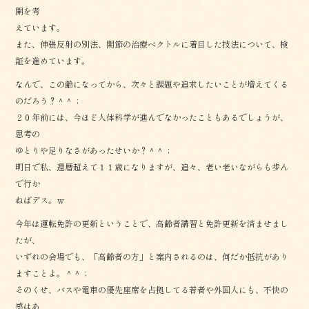
開を考
えています。
また、伸張反射の別法、関節の治療ベクトルに着目した技法について、検
証を進めています。
なんで、この齢になってから、次々と課題や追求したいことが増えてくる
のだろう？＾＾；
２０年前には、今ほど人体科学が進んでなかったこともあるでしょうが、
思考の
ゆとりや足りなさがあったせいか？＾＾；
明日で私、還暦超えて１１歳になりますが、追々、老い老いながらも歩ん
で行か
ねばデス。ｗ
今年は運転免許の更新ということで、高齢者講習と免許更新を済ませまし
たが、
いずれの会場でも、「高齢者の方」と案内されるのは、何だか抵抗があり
ますことよ。＾＾；
そのくせ、バスや電車の優先座席を占拠してる若者や外国人にも、不快の
感はあ