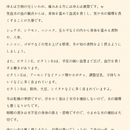
冷えは万病の元といわれ、痛みある方には冷えは厳禁です。ｗ
気血水の血の観点からは、身体を温めて血流を良くし、気や水の循環を良
くすることが大事です。
ショウガ、シナモン、ニンニク、玉ネギなどの内から身体を温める食物
や、人参、
レンコン、ゴボウなどの気を上げる根菜、冬が旬の食物をよく摂るように
しましょう。
また、ビタミンE、ビタミンB1は、手足の細い血管まで広げ、血行を良く
する働きがあります。
ビタミンEは、アーモンドなどナッツ類やカボチャ、調整豆乳、子持ちカ
レイなどに多く含まれています。
ビタミンBは、豚肉、大豆、シイタケなどに多く含まれていますよ。
冬は乾燥の季節ですが、汗をかく夏ほど水分を補給しないので、水の循環
も悪くなりがちです。
咽喉の渇きは水不足の身体の訴え・悲鳴ですので、小まめな水の補給は大
切です。
冷たい水は寒く感じるなら、白湯が良いでしょうが、工夫が一点。ｗ