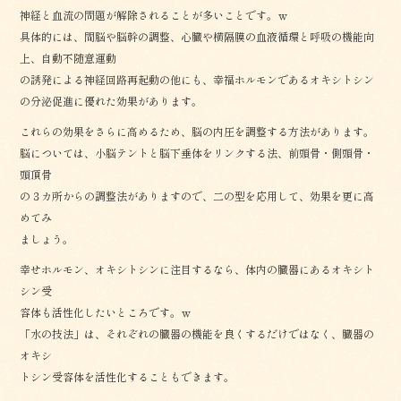
神経と血流の問題が解除されることが多いことです。ｗ
具体的には、間脳や脳幹の調整、心臓や横隔膜の血液循環と呼吸の機能向
上、自動不随意運動
の誘発による神経回路再起動の他にも、幸福ホルモンであるオキシトシン
の分泌促進に優れた効果があります。
これらの効果をさらに高めるため、脳の内圧を調整する方法があります。
脳については、小脳テントと脳下垂体をリンクする法、前頭骨・側頭骨・
頭頂骨
の３カ所からの調整法がありますので、二の型を応用して、効果を更に高
めてみ
ましょう。
幸せホルモン、オキシトシンに注目するなら、体内の臓器にあるオキシト
シン受
容体も活性化したいところです。ｗ
「水の技法」は、それぞれの臓器の機能を良くするだけではなく、臓器の
オキシ
トシン受容体を活性化することもできます。