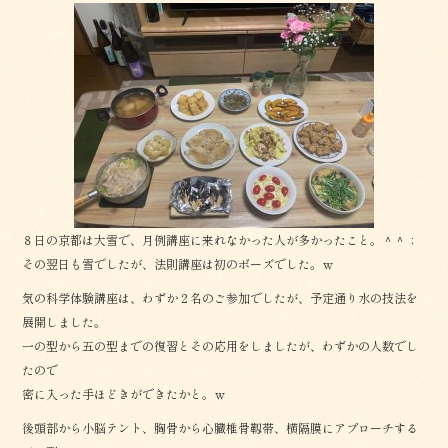
c
e
e
b
o
o
k
８日の京都は大雪で、月例講座に来れなかった人が多かったこと。＾＾；
その翌日も雪でしたが、法則講座は初のボーズでした。ｗ
気の科学体験講座は、わずか２名のご参加でしたが、予定通り水の技法を
展開しました。
一の型から五の型までの復習とその応用をしましたが、わずかの人数でし
たので
密に入った手ほどきができたかと。ｗ
後頭部から小脳テント、胸骨から心臓椎骨靱帯、横隔膜にアプローチする