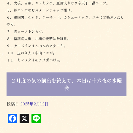
４．大根、白菜、エノキダケ、豆腐入りピリ辛天下一品スープ。
５．豚ヒレ肉のピカタ、ケチャップ掛け。
６．鶏胸肉、セロリ、アーモンド、カシューナッツ、クルミの鶏ガラだし
炒め。
７．豚ローストンカツ。
８．聖護院大根、小餅の麦若味噌雑煮。
９．チーズインはんぺんのステーキ。
１０．玉ねぎ入り牛肉じゃが。
１１．キンメダイのアラ煮つけw。
２月度の気の講座を終えて、本日は十六夜の水曜
会
投稿日
2025年2月12日
F
X
L
a
in