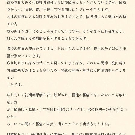
縦の隔膜である心臓椎骨靱帯からは横隔膜ともリンクしていますが、横隔
膜からは、膵臓、胃、肝臓十二指腸間膜にアプローチできます。
人体の縦横にある隔膜を周波数共鳴することで、隔膜間にある気血水の動
きや内
臓の調子が良くなることが分かっていますが、それをさらに追及すると、
狙った内臓とその機能を良くすることもできます。
臓器の気血の流れを良くすることはもちろんですが、臓器は全て背骨と神
経が繋がっています。
取り切れない痛みや消しても戻ってしまう痛み、それらの関節・筋肉痛は
内臓由来であることも多いため、問題の解決・解消には内臓調整も欠かせ
ない
ことです。
私と同じく初期糖尿病と昔に診断され、慢性の腰痛がなにをやっても取れ
ない方
が、横隔膜と膵臓・十二指腸D3部位のリンクで、水の技法一の型を行なっ
たとこ
ろ、いつの間にか腰痛が自然と消えてたという実例もあります。
血液検査などの数値検査とは関係なく、例えば内臓体性反射の反射ポイン