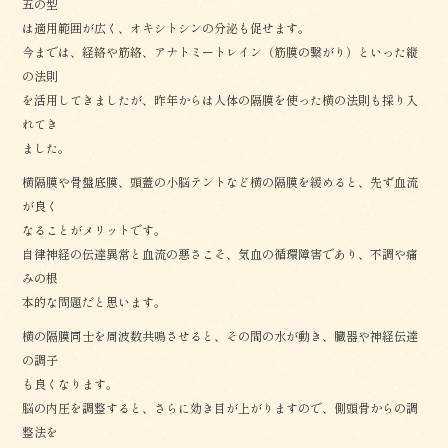
五の型
は適用範囲が広く、オキシトシンの分泌も促せます。
今までは、経絡や筋絡、アナトミートレイン（筋膜の繋がり）といった縦
の法則
を活用してきましたが、昨年からは人体の隔膜を使った横の法則も採り入
れてき
ました。
横隔膜や骨盤底膜、頭蓋の小脳テントなど横の隔膜を緩めると、先ず血流
が良く
なることがメリットです。
自律神経の伝達異常と血流の悪さこそ、気血の循環障害であり、不調や痛
みの根
本的な問題だと思います。
横の隔膜同士を周波数共鳴させると、その間の水が動き、臓器や神経伝達
の調子
も良くなります。
脳の内圧を調整すると、さらに効き目が上がりますので、側頭骨からの調
整法を