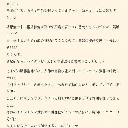
ました。
内臓は全て、背骨と神経で繋がっていますから、当然といえば当然です
が。ｗ
糖尿病や十二指腸潰瘍が及ぼす腰痛や肩こりに著効があるのですが、隔膜
にアプ
ローチすることで血液の循環が良くなるので、臓器の機能改善にも優れた
効果が
あります。
糖尿病なら、ヘモグロビンA１ｃの値改善に役立つことでしょう。
今までの臓器整体では、人体の修復機能を利して下っている臓器を呼吸に
合わせ
て引き上げたり、治療ベクトルに合わせて動かしたり、ポンピングで血流
を良く
したり、頭蓋からのフラクタル反射で神経に働きかける方法を採ってきま
した。
膵臓のオキシトシン受容体を活性化できるこの技法は、時間にして２，３
分で済
みますから取り入れる価値は高いものです。ｗ