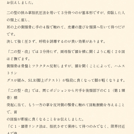
お伝えしました。
二の型の挟み掌拮抗圧法を用いて３分待つのが基本形ですが、仰臥した人
の頭上に座し、
耳の上の側頭骨に手の４指で触れて、皮膚の遊びを頭頂へ引いて待つだけ
です。
決して強く圧さず、呼吸を誘導するのが良い効果があります。
「二の型・改」では３分待たず、両母指で額を横に開くように軽く２０回
ほど撫でます。
側頭骨は骨盤とフラクタル反射しますが、額を開くことによって、ハムス
トリン
グスが緩み、SLR(脚上げテスト）が格段に良くなって脚が軽くなります。
「二の型・改」では、同じポジションから片手を後頭部下のＣ１（第１頸
骨）横
突起に当て、もう一方の掌を反対側の顎骨に触れて回転振動を与えること
で、首
の回旋が即座に良くなることをお伝えしました。
「Ｃ１・額骨リンク法は、拮抗させて保持して待つのみでなく、限界付近
まで曲