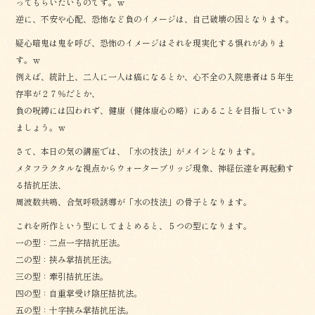
ってもらいたいものです。ｗ
逆に、不安や心配、恐怖など負のイメージは、自己破壊の因となります。
疑心暗鬼は鬼を呼び、恐怖のイメージはそれを現実化する惧れがありま
す。ｗ
例えば、統計上、二人に一人は癌になるとか、心不全の入院患者は５年生
存率が２７％だとか、
負の呪縛には囚われず、健康（健体康心の略）にあることを目指していき
ましょう。ｗ
さて、本日の気の講座では、「水の技法」がメインとなります。
メタフラクタルな視点からウォーターブリッジ現象、神経伝達を再起動す
る拮抗圧法、
周波数共鳴、合気呼吸誘導が「水の技法」の骨子となります。
これを所作という型にしてまとめると、５つの型になります。
一の型：二点一字拮抗圧法。
二の型：挟み掌拮抗圧法。
三の型：牽引拮抗圧法。
四の型：自重掌受け陰圧拮抗法。
五の型：十字挟み掌拮抗圧法。