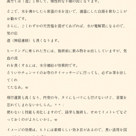
漢方では「湿」と称して、慢性的な不順の因となります。
そこで、水を沸かしたら常温の水を注いで、適温にした白湯を飲むことが
お勧めです。
さらに、ごくわずかの天然塩を混ぜてあげれば、水が電解質になるので、
気の伝
達（神経連絡）も良くなります。
ヒーリングに来られた方には、施術前に飲み物をお出ししていますが、気
血の流
れを良くするには、水分補給が効果的です。
そういやチェンマイのお寺のタイマッサージに行っても、必ずお茶を出し
てくれ
てたなあ。ｗ
飛行運賃も高くなり、円安の今、タイにもバリにも行けないけど、言葉を
忘れてしまわないかしらん。＾＾；
使わないと技能も劣化しますので、語学も施術も、せめてイメトレでなぞ
っておくのがよろしいかと。ｗ
イメージの効果は、ヒトには素晴らしい効き目があるので、良い活用を図