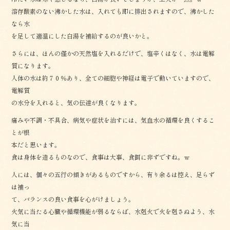
溶存酸素のない沸かした水は、入れても即に排出されますので、沸かした
なら水
を足して適温にした白湯を補給するのが良いかと。
さらには、ほんの僅かの天然塩を入れるだけで、塩辛くはなく、水は電解
質になります。
人体の水は約７０％あり、全ての細胞や神経は電子で動いていますので、
電解質
の水分を入れると、気の伝達が良くなります。
痛みや不調・不具合、病気や症状を治すには、気血水の循環を良くするこ
とが根
本だと思います。
食は身体を造るものなので、食事は大事、食餌に非ずですね。ｗ
人には、個々の五行の傾きがあるものですから、有り余るは控え、足らず
は補っ
て、バランスの良い食事を心がけましょう。
火気に当たる心臓や循環機能が弱るならば、水剋火で火を剋さぬよう、水
気に当