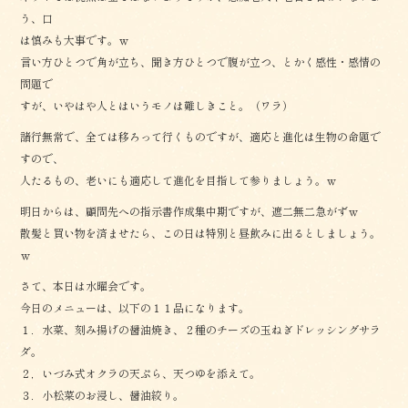
う、口
は慎みも大事です。ｗ
言い方ひとつで角が立ち、聞き方ひとつで腹が立つ、とかく感性・感情の
問題で
すが、いやはや人とはいうモノは難しきこと。（ワラ）
諸行無常で、全ては移ろって行くものですが、適応と進化は生物の命題で
すので、
人たるもの、老いにも適応して進化を目指して参りましょう。ｗ
明日からは、顧問先への指示書作成集中期ですが、遮二無二急がずｗ
散髪と買い物を済ませたら、この日は特別と昼飲みに出るとしましょう。
ｗ
さて、本日は水曜会です。
今日のメニューは、以下の１１品になります。
１．水菜、刻み揚げの醤油焼き、２種のチーズの玉ねぎドレッシングサラ
ダ。
２，いづみ式オクラの天ぷら、天つゆを添えて。
３．小松菜のお浸し、醤油絞り。