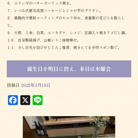
６．エリンギのバターガーリック焼き。
７．いづみ式蛯名高原ソーセージとじゃが芋のグラタン。
８．鶏胸肉片栗粉コーティングのセロリ炒め、食養菊の花びらを散らし
て。
９．大根、人参、白菜、エノキダケ、シメジ、豆腐入り焼きアゴだし鍋。
１０．自家製絹揚げ、山椒いりこ味噌乗せ。
１１．少し日光を浴びせたどんこ椎茸、焼きたてを手作りポン酢で。
誕生日を明日に控え、本日は水曜会
投稿日
2025年2月19日
F
X
L
a
in
c
e
e