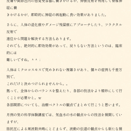
皮膚や関節包内の感覚受容器に働きかけるか、伸張反射を利用して脊椎神
経に働
きかけるかが、即時的に神経の再起動に良い効果がありました。
さらに、人体の退化痕やダメージ残留痕にアプローチしたり、フラクタル
反射で
遠位から問題を解決する方法もあります。
それでも、絶対的に即効効果があって、戻りもない方法というのは、臨床
的には
難しいですね。＾＾；
人体はミクロコスモスで究めきれない複雑さがあり、個々の症例も千差万
別で、
これだけと決めつけられませんから。。
拠って、全体からのバランスを整えたり、各部の技法をより精妙にして行
くことが必要かと。ｗ
各部関節についても、治療ベクトルの観点でまとめて行こうと思います。
月例の気の科学体験講座では、気血水の水の観点からの技法を展開してい
ますが、
拮抗圧による周波数共鳴にとどまらず、波動の伝達の観点からも新たな展