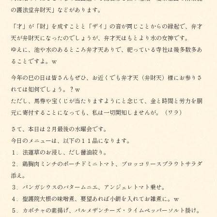
の護法堂弁財天」などがあります。
「才」が「財」を成すことと「ザイ」の音が同じことからの縁起で、弁才
天が弁財天になったのでしょうが、弁才天はもとより水の女神です。
ゆえに、池や水のあるところ弁才天ありで、祀っている寺社は幾多数多あ
ることですよ。ｗ
今年の巳の日は皆さんもぜひ、お近くでも弁才天（弁財天）様にお参りさ
れては如何でしょう。？ｗ
ただし、馬券や宝くじが当たりますようにと念じて、金と時間と労力を胴
元に寄付することになっても、私は一切関知しませんが。（ワラ）
さて、本日は２月最後の水曜会です。
今日のメニューは、以下の１１品になります。
１．法蓮草のお浸し、だし醤油絞り。
２．鶏胸肉ミンチのポーチドミニトマト、ブロッコリースプラウトサラダ
添え。
３．パンガシウスのバタームニエ、アンジェレトマト乗せ。
４．聖護院大根の味噌煮、要望あれば小餅を入れてお雑煮に。ｗ
５．カボチャの素揚げ、パルメザンチーズ・ライムペッパーソルト掛け。