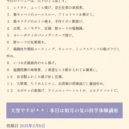
今日のメニューは、以下の１２品です。
１．シイタケ、ふっくら揚げ、京壬生菜の卓袱煮。
２．春キャベツのコールスロー、アイコトマトを乗せて。
３．黒キクラゲのホイル焼き、手作りポン酢掛け。
４．白菜、エノキダケ、豆腐、豚ロースの塩麹鍋。
５．カレーポテトのパルメザンチーズ掛け。
６．豚ロースの生姜焼き。
７．鶏胸肉片栗粉コーティング、キャベツ、ミックスナッツの鶏ガラだし
炒め。
８．いづみ式鶏肩肉のから揚げ。
９．聖護院蕪の味噌煮、ご希望なら小餅を入れてお雑煮に。
１０．自家製ふわとろ揚げ出し豆腐。
１１．大根葉、ちりめんじゃこ、白胡麻の胡麻油だし醤油炒め。
１２．カボチャの素揚げ、ライムペッパーソルトか、エビチリソルトで。
大雪ですが＾＾；本日は如月の気の科学体験講座
投稿日
2025年2月8日