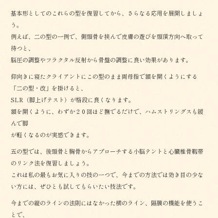
基本形としてのこれらの型を復習してから、さらなる応用を展開しましょ
う。
例えば、二の型の一例で、側頭骨を挟んで皮膚の遊びを頭頂方向へ取って
待つと、
脳圧の調整やフラクタル反射から骨盤の調整に良い効果があります。
仰向きに寝たクライアントにこの型のまま両母指で額を開くようにする
「二の型・改」を掛けると、
SLR（脚上げテスト）が格段に良くなります。
額を開くように、わずか２０回ほど撫でるだけで、ハムストリングスも緩
んで脚
が軽くなるのが実感できます。
五の型では、後頭骨と胸骨からアプローチする小脳テントと心臓椎骨靱帯
のリンク法を復習しましょう。
これは私の最もお気に入りの技の一つで、今までの方法では効き目の少な
い方には、ぜひとも試してもらいたい技法です。
今までの縦のラインの法則にはなかった横のライン、隔膜の機能を使うこ
とで、