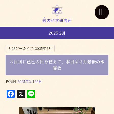
2025 2月
月別アーカイブ:
2025年2月
３日後に己巳の日を控えて、本日は２月最後の水
曜会
投稿日
2025年2月26日
F
X
L
a
in
c
e