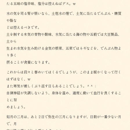
たる五味の塩辛味、塩分は控えねばデス。ｗ
水の気を司る腎が弱いなら、土剋水の理で、土気に当たるでんぷん・糖質
や脂な
どは控えるべきです。
土を制する木気の青物や酸味、水気に当たる海の物や五穀では大豆製品、
土から
生まれ水気を生み助ける金気の根菜、五菜ではネギなどを、でんぷん物よ
り多く
摂ることが食養になります。
これからは段々と春めいてはくるでしょうが、このまま暖かくなって行く
はずはなく、ｗ
また寒気が厳しくぶり返す日もあることでしょう。＾＾；
自律神経が失調しないよう、身体を温め、適度に動いて血行を良くするこ
とに努
めましょう。
如月の二月は、あと２日で弥生の三月になりますが、日数が一番少ない月
で、月