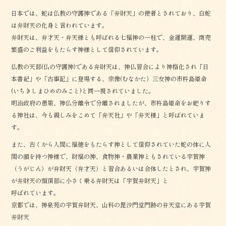
日本では、蛇は仏教の守護神である「弁財天」の使者とされており、白蛇
は弁財天の化身と言われています。
弁財天は、弁才天・弁天様とも呼ばれる七福神の一柱で、金運開運、商売
繁盛のご利益をもたらす神様として信仰されています。
仏教の天部(仏の守護神)である弁財天は、神仏習合により神格化され「日
本書紀」や「古事記」に登場する、宗像(むなかた）三女神の市杵島姫命
(いちきしまひめのみこと)と同一視されていました。
明治政府の愚策、神仏分離令で分離されましたが、市杵島姫命をお祀りす
る神社は、今も親しみをこめて「弁天社」や「弁天様」と呼ばれていま
す。
また、古くから人間に福徳をもたらす神として信仰されていた蛇の体に人
間の顔を持つ神様で、財福の神、食物神・農業神ともされている宇賀神
（うがじん）が弁財天（弁才天）と習合あるいは合体したとされ、宇賀神
が弁財天の頭頂部に小さく乗る弁財天は「宇賀弁財天」と
呼ばれています。
京都では、神泉苑の宇賀弁財天、山科の毘沙門堂門跡の弁天堂にある宇賀
弁財天