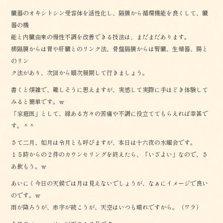
臓器のオキシトシン受容体を活性化し、隔膜から循環機能を良くして、臓
器の機
能と内臓由来の慢性不調を改善できる技法は、まだまだあります。
横隔膜からは胃や肝臓とのリンク法、骨盤隔膜からは腎臓、生殖器、腸と
のリン
ク法があり、次回から順次展開して行きましょう。
書くと煩雑で、難しそうに思えますが、実感して実際に手ほどき体験して
みると簡単です。ｗ
「家庭医」として、縁ある方々の苦痛や不調に役立ててもらえれば幸甚で
す。＾＾
さて二月、如月は令月とも呼びますが、本日は十六夜の水曜会です。
１５時からの２件のカウンセリングを終えたら、「いざよい」なので、さ
あ飲もう。ｗ
あいにく今日の天候では月は見えないでしょうが、なぁにイメージで良い
のです。ｗ
雨が降ろうが、赤字が続こうが、天空はいつも晴れですから。（ワラ）