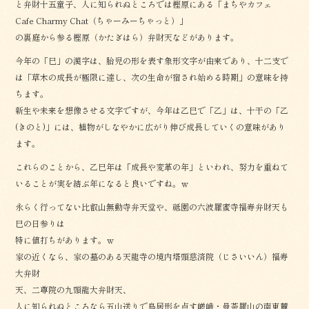
と弁財十五童子、人に知られぬところでは樫原にある「まちやカフェ
Cafe Charmy Chat（ちゃーみーちゃっと）」
の裏庭から参る樫原（かたぎはら）弁財天などがあります。
今年の「巳」の漢字は、胎児の形を表す象形文字が由来であり、十二支で
は「草木の成長が極限に達し、次の生命が宿され始める時期」の意味を持
ちます。
新生や未来を想像させる文字ですが、今年は乙巳で「乙」は、十干の「乙
(きのと)」には、植物がしなやかに広がり伸び成長していくの意味があり
ます。
これらのことから、乙巳年は「成長や変革の年」といわれ、努力を重ねて
いることが実を結ぶ年になると良いですね。ｗ
永らく行ってない比叡山無動寺弁天堂や、祗園の六波羅蜜寺福寿弁財天も
巳の日参りは
特に値打ちがあります。ｗ
家の近くなら、家の墓のある天龍寺の境内塔頭慈済院（じさいいん）福寿
大弁財
天、二尊院の九頭龍大弁財天、
人に知られぬところなら五山送りで鳥居形を点す嵯峨・曼荼羅山の南東麓