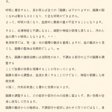
す。
呼吸に着目すると、息を吸えば全ての「隔膜」は下がりますが、隔膜が固
くなれば動きも小さくなり、十全な呼吸ができません。
よって、呼吸が浅くなり、血液中に酸素の量が不足することになります。
すると、自律神経も不調になるし、細胞や神経の修復も落ちるし、汚れた
血の滞りが病気にもなります。＾＾；
東洋医学では、気・血・水の循環の観点を重視しますが、血の観点から見
ても、隔膜の整体は効果的でしょう。ｗ
然も、隔膜の連絡治療には法則性があり、不調ある部分の上下の隔膜を調
整する
ことで抜群の効果を発揮することが分かっています。
隔膜を緩める調整は、血流を良くすることだけでなく、神経や筋膜にも持
続効果
が高く、内科系疾患にも優れた効果があります。
隔膜を調整すると、その症状や部分のみの改善に留まらず、良い効果が全
身に波及して行きます。
隔膜の観点からの施術は、不調部分や症状に合わせて行うのではなく、身