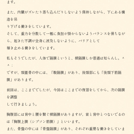
ます。
また、内臓がズレたり落ち込んだりしないよう保持しながら、下にある構
造を吊
り下げる働きをしています。
そして、重力を分散して一極に負担が掛からないようバランスを保ちなが
ら、起きた不調が全身に波及しないように、バリアとして
堰き止める働きをしています。
私もそうでしたが、人体で隔膜というと、横隔膜しか普通は知らんし。＾
＾；
ですが、頭蓋骨の中には、「鞍隔膜」があり、後頭部にも「後頭下筋隔
膜」があります。
前回は、ここまででしたが、今回はここまでの復習をしてから、次の隔膜
を調整
して行きましょう。
胸腹部には背中と腰を繋ぐ横隔膜がありますが、首と背中とつないでるの
は「胸腹上膜（シプソン筋膜）」といいます。
また、骨盤の中には「骨盤隔膜」があり、それぞれ重要な働きをしていま