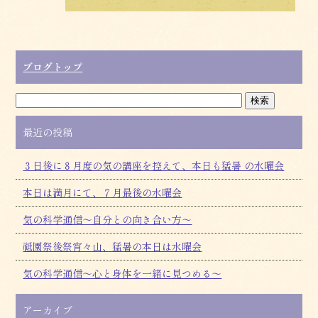
ブログトップ
最近の投稿
３日後に８月度の気の講座を控えて、本日も猛暑 の水曜会
本日は満月にて、７月最後の水曜会
気の科学通信～自分との向き合い方～
祗園祭後祭宵々山、猛暑の本日は水曜会
気の科学通信～心と身体を一緒に見つめる～
アーカイブ