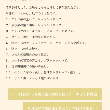
講座を終えたら、会場をこちらに移して無料懇親会です。
今日のメニューは、以下の１１品です。
１．ワサビ菜の玉ねぎドレッシングサラダ。
２．京水菜の摺り胡麻ドレッシングサラダ。
３．キャベツのコールスロー、ミニトマトを乗せて。
４．京うらら揚げと小松菜の炊いたん。
５．豚ロースのガーリックステーキ、サニーレタスを添えて。
６．豚ロースの生姜焼き。
７．いづみ式鶏胸肉のから揚げ。
８．いづみ式葛葉の天ぷら、ブラックソルトで。
９．自家製絹揚げの麺つゆ浸し。
１０．ほうれん草のお浸し、醤油絞り削りカツオ散らし。
１１．うどん風コンニャク麺のぼっかけ。
←
３日後に６月度の気の講座を控えて、本日は水曜 会
６月度の体験講座を終えて、本日は水曜会
→