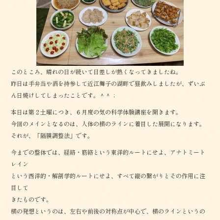
o
o
k
このところ、晴れの日が続いて日差しが熱くなってきましたね。
昨日は手弁当や酒を持参して近江舞子の湖畔で昼飲みしましたが、ずいぶ
ん日焼けしてしまったことです。＾＾；
本日は第２土曜につき、６月度の気の科学体験講座を開きます。
今回のメインとなるのは、人体の横のラインに着目した展開になります。
それが、「隔膜調整法」です。
今までの整体では、経絡・筋絡という東洋的ルートにせよ、アナトミート
レイン
という西洋的・解剖学的ルートにせよ、すべて縦の繋がりとその作用に注
目して
きたものです。
横の発想というのは、左右や前後の対称点が中心で、横のラインというの