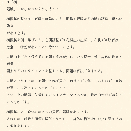
は「横
隔膜」しかなかったような？＾＾；
横隔膜の整体は、呼吸も無論のこと、肝臓や胃腸など内臓の調整に優れた
効き目
があります。
横隔膜を例に挙げると、左側調整では花粉症の症状に、右側では腹部疾
患全てに特効があることが分かっています。
内臓由来で筋・骨格系に不調や痛みが生じている場合、幾ら身体の筋肉・
靱帯・
関節などのアライメントを整えても、問題は解決できません。
内臓というモノは、不調があれば重力に負けてずり落ちてるもので、血流
が悪くなり滞っているものです。＾＾；
また、その臓器に付着しているインナーマッスルは、筋出力が必ず落ちて
いるものです。
横隔膜など、身体には５つの重要な隔膜があります。
それらは、呼吸と循環に関係しながら、．身体の構造を中心上に繋ぎ止め
る働きをしてい