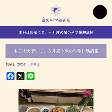
本日は快晴にて、６月度の気の科学体験講座
本日は快晴にて、６月度の気の科学体験講座
投稿日
2024年6月8日
F
X
L
a
in
c
e
e
b