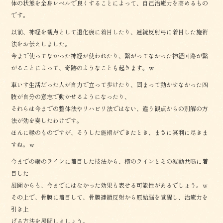
体の状態を全身レベルで良くすることによって、自己治癒力を高めるもの
です。
以前、神経を観点として退化痕に着目したり、連続反射弓に着目した施術
法をお伝えしました。
今まで使ってなかった神経が使われたり、繋がってなかった神経回路が繋
がることによって、奇跡のようなことも起きます。ｗ
車いす生活だった人が自力で立って歩けたり、固まって動かせなかった四
肢が自分の意志で動かせるようになったり、
それらは今までの整体法やリハビリ法ではない、違う観点からの別解の方
法が効を奏したわけです。
ほんに縁のものですが、そうした施術ができたとき、まさに冥利に尽きま
すね。ｗ
今までの縦のラインに着目した技法から、横のラインとその波動共鳴に着
目した
展開からも、今までにはなかった効果も表せる可能性があるでしょう。ｗ
その上で、骨膜に着目して、骨膜連鎖反射から原始脳を覚醒し、治癒力を
引き上
げる方法を展開しましょう。