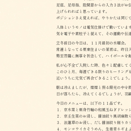
足底、足母指、股関節からの入力３法がお
上げられればと思っています。
ポジションさえ覚えれば、やりかたは同じ
人体というモノは電気仕掛けで動いていま
気を電子や素粒子と捉えて、その運動や伝
立冬前日の今日は、１１月最初の水曜会。
常連となってる栗東住まいの某君は、昨日
勢至菩薩に無事を祈念して、ハイボールを
私が心不全で入院した時、色々と配慮して
このひと月、毎週できる限りのヒーリング
近いうちに元気で再会できることでしょう
朝は冷えましたが、燦燦と照る陽光の中を
日が落ちたら、冷えてくるでしょうが、羽
今日のメニューは、以下の１１品です。
１．京水菜と刺身竹輪の和風玉ねぎドレッ
２．京壬生菜のお浸し、醤油絞り黒胡麻散
３．法蓮草のお浸し、だし醤油絞り削りカ
４．モンコウイカそうめん、生姜青ネギま