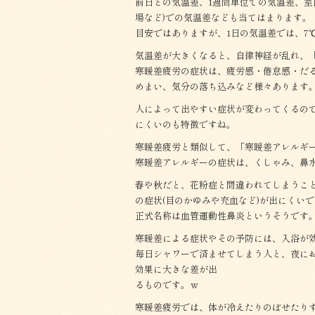
前日との気温差、1週間単位での気温差、室
場など)での気温差なども当てはまります。
目安ではありますが、1日の気温差では、7
気温差が大きくなると、自律神経が乱れ、
寒暖差疲労の症状は、疲労感・倦怠感・だ
めまい、気分の落ち込みなど様々あります
人によって出やすい症状が変わってくるの
にくいのも特徴ですね。
寒暖差疲労と類似して、「寒暖差アレルギ
寒暖差アレルギーの症状は、くしゃみ、鼻
春や秋だと、花粉症と間違われてしまうこ
の症状(目のかゆみや充血など)が出にくい
正式名称は血管運動性鼻炎というそうです
寒暖差による症状やその予防には、入浴が
毎日シャワーで済ませてしまう人と、夜に
効果に大きな差が出
るものです。ｗ
寒暖差疲労では、体が冷えたりのぼせたり