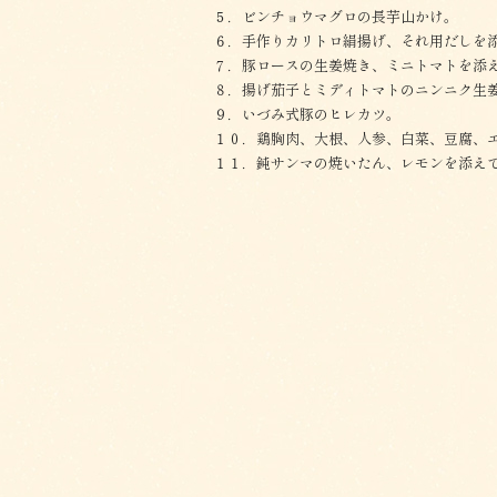
５．ビンチョウマグロの長芋山かけ。
６．手作りカリトロ絹揚げ、それ用だしを
７．豚ロースの生姜焼き、ミニトマトを添
８．揚げ茄子とミディトマトのニンニク生
９．いづみ式豚のヒレカツ。
１０．鶏胸肉、大根、人参、白菜、豆腐、
１１．鈍サンマの焼いたん、レモンを添え