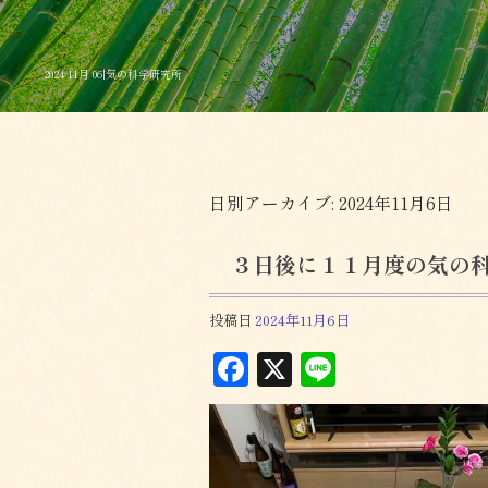
2024 11月 06|気の科学研究所
日別アーカイブ:
2024年11月6日
３日後に１１月度の気の科
投稿日
2024年11月6日
F
X
L
a
in
c
e
e