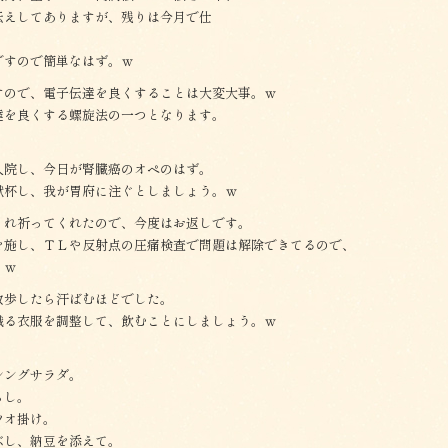
伝えしてありますが、残りは今月で仕
ですので簡単なはず。ｗ
すので、電子伝達を良くすることは大変大事。ｗ
達を良くする螺旋法の一つとなります。
入院し、今日が腎臓癌のオペのはず。
献杯し、我が胃府に注ぐとしましょう。ｗ
くれ祈ってくれたので、今度はお返しです。
を施し、ＴＬや反射点の圧痛検査で問題は解除できてるので、
。ｗ
散歩したら汗ばむほどでした。
織る衣服を調整して、飲むことにしましょう。ｗ
シングサラダ。
らし。
ツオ掛け。
ぶし、納豆を添えて。