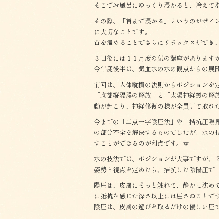
そこでお風呂にゆっくり浸かると、冷えて
その際、「首まで浸かる」というのがポイ
に大切なことです。
首を温めることでさらにリラックスができ
３日後には１１月度の気の講座があります
今年度後半は、気血水の水の観点からの展
前回は、人体縦横の法則からポジションを
「胸部縦隔膜の解放」と「太陽神経叢の解
動が起こり、神経修復の様が全員見て取れ
今までの「二点一字陰圧法」や「拮抗圧臨
の部分不全を解決するものでしたが、水の
すことができるのが利点です。ｗ
水の技法では、ポジションが大事ですが、
姿勢と視点を定めたら、拮抗した陰陽圧で
陽圧は、皮膚にそっと触れて、静かに沈め
に抵抗を感じた深さ以上には圧さぬことで
陰圧は、皮膚の遊びを取るだけの優しい圧