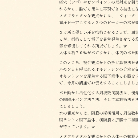
経穴（ツボ）やピンポイントの反射点を狙
れるから、誰でも簡単に再現できる技法に
メタフラクタルな観点からは、「ウォータ
電圧を一定にすると２つのビーカーの水が
２カ所に優しい圧を拮抗させることで、周
とが、抵抗として電子を異常発生させてる
部を修復してくれる所以でしょう。ｗ
人体は約７０％が水ですから、体内の水を
このところ、複合観点からの掛け算技法を
ルモンとも呼ばれるオキシトシンの分泌を
オキシトシンを産生する脳下垂体と心臓を
で、今月の講座でお伝えすることにしまし
水を動かし活性化する周波数同調法は、優
の陰陽圧ポンプ法７法、そして本施術法６
にしましょう。
水の観点からは、隔膜の縦横活用と周波数
脳テントと脳下垂体、横隔膜と肝臓十二指
が待っています。ｗ
メタフラクタルな観点からの人体への螺旋