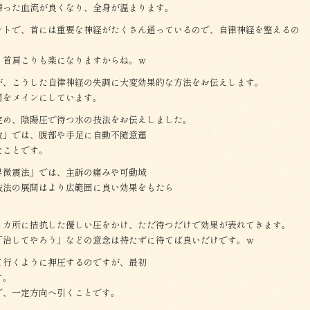
滞った血流が良くなり、全身が温まります。
ントで、首には重要な神経がたくさん通っているので、自律神経を整えるの
、首肩こりも楽になりますからね。ｗ
が、こうした自律神経の失調に大変効果的な方法をお伝えします。
開をメインにしています。
定め、陰陽圧で待つ水の技法をお伝えしました。
放」では、腹部や手足に自動不随意運
たことです。
界微震法」では、主訴の痛みや可動域
技法の展開はより広範囲に良い効果をもたら
２カ所に拮抗した優しい圧をかけ、ただ待つだけで効果が表れてきます。
「治してやろう」などの意念は持たずに待てば良いだけです。ｗ
て行くように押圧するのですが、最初
す。
で、一定方向へ引くことです。