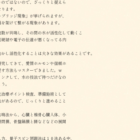
うのではないので、ざっくりと捉えら
なります。
ーブリッジ現象」が挙げられますが、
橋を架けて繋がる現象があります。
波数が共鳴し、その間の水が活性化して動くこ
筋硬結や電子の伝達が悪くなってる内
動かし活性化することは大きな効果があることです。
研究してきて、愛情ホルモンや信頼ホ
促す方法もマスターできました。ｗ
リンクして、水の技法で待つだけなの
ょう。
先治療ポイント検査、準備施術として
法があるので、じっくりと進めること
共鳴法から、心臓と椎骨心臓人体、小
腸間膜、骨盤隔膜と腸などなどの展開
入力、量子スピン同調法は１０法ある中、