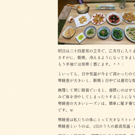
b
o
o
k
明日は二十四節気の立冬で、乙亥月に入り
さすがに、朝晩、冷えるようになってきま
もう半袖では肌寒く感じます。＾＾；
といっても、日中気温が今まで高かったの
寒暖差が大きいと、朝晩と日中では適切な
無理して同じ服装でいると、昼間にのぼせ
みで体を冷やしてしまったりすることにな
寒暖差の大きいシーズンは、簡単に脱ぎ着
です。ｗ
寒暖差は私たちの体にとって大きなストレ
寒暖差というのは、1日のうちの最高気温