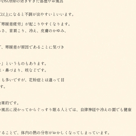
内外(冷房の効きすぎた部屋やお風呂
℃以上になると不調が出やすいといいます。
「寒暖差疲労」が起こりやすくなります。
るさ、首肩こり、冷え、皮膚のかゆみ、
。
で、寒暖差が原因であることに気づき
ー」というものもあります。
水・鼻づまり、咳などです。
とも多いですが、花粉症とは違って目
です。
。
効果的です。
お風呂に浸かってからぐっすり眠る人とでは、自律神経や冷えの面でも健康
することで、体内の熱の分布がおかしくなってしまっています。