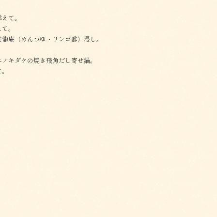
添えて。
えて。
姜龍庵（めんつゆ・リンゴ酢）浸し。
エノキダケの焼き飛魚だし寄せ鍋。
て。