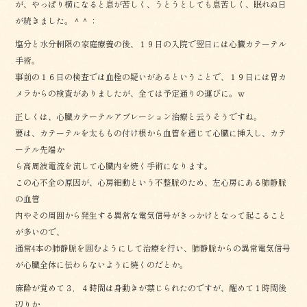
が、やっぱり横になると息が苦しく、うとうとしても息苦しく、眠れぬ日
が続きました。＾＾；
塩分と水分制限の家庭療養の後、１９日の入院で翌日には心臓カテーテル
手術。
事前の１６日の検査では血栓の疑いがあるということで、１９日には胃カ
メラからの検査がありましたが、全ては予定通りの運びに。ｗ
正しくは、心臓カテーテルアブレーション治療と云うそうですね。
要は、カテーテルを太ももの付け根から血管を通じて心臓に挿入し、カテ
ーテル先端か
ら高周波電流を流して心臓内を焼く手術になります。
この心不全の原因が、心房細動という不整脈のため、左心房にある肺静脈
の血管
内やその周囲から発生する異常な電気信号がきっかけとなって起こること
が多いので、
通常4本の肺静脈を囲むようにして治療を行い、肺静脈からの異常電気信号
が心臓全体に伝わらないように焼くのだとか。
麻酔が覚めて３，４時間は身動きが禁じられたのですが、醒めて１時間後
辺りか