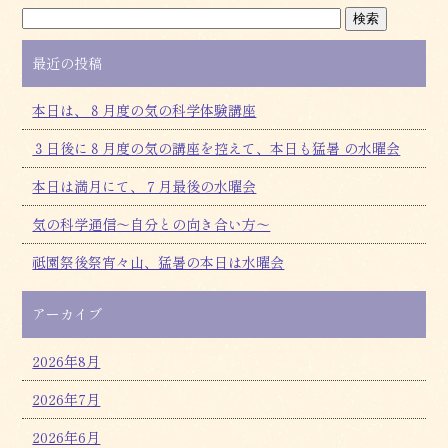
最近の投稿
本日は、８月度の気の科学体験講座
３日後に８月度の気の講座を控えて、本日も猛暑 の水曜会
本日は満月にて、７月最後の水曜会
気の科学通信～自分との向き合い方～
祗園祭後祭宵々山、猛暑の本日は水曜会
アーカイブ
2026年8月
2026年7月
2026年6月