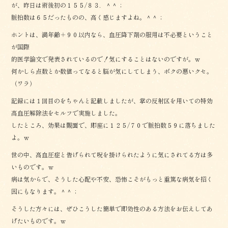
が、昨日は術後初の１５５/８３．＾＾；
脈拍数は６５だったものの、高く感じますよね。＾＾；
ホントは、満年齢＋９０以内なら、血圧降下剤の服用は不必要ということ
が国際
的医学論文で発表されているので！気にすることはないのですが。ｗ
何かしら点数とか数値ってなると脳が気にしてしまう、ボクの悪いクセ。
（ワラ）
記録には１回目のをちゃんと記載しましたが、掌の反射区を用いての特効
高血圧解除法をセルフで実施しました。
したところ、効果は覿面で、即座に１２５/７０で脈拍数５９に落ちました
よ。ｗ
世の中、高血圧症と告げられて呪を掛けられたように気にされてる方は多
いものです。ｗ
病は気からで、そうした心配や不安、恐怖こそがもっと重篤な病気を招く
因にもなります。＾＾；
そうした方々には、ぜひこうした簡単で即効性のある方法をお伝えしてあ
げたいものです。ｗ