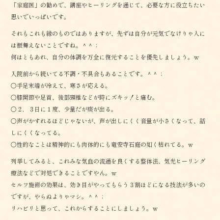
「家庭医」の勧めで、講座やヒーリングを通じて、必要な方に役立ちたい
思いでいっぱいです。
それもこれも縁のものではありますが、先ずは自分が元気でなけりゃ人に
は振舞えないことですね。＾＾；
何はともあれ、自分の体調を万全に復元することを優先しましょう。ｗ
入院前から続いてる不調・不具合もあることです。＾＾；
〇手足末端が冷えて、寒さが応える。
〇膝関節や足首、後部頸椎などが時にズキッ！と痛む。
〇２，３日に１度、少量だが痰が出る。
〇声がかすれるほどじゃないが、声が出しにくく音量が小さくなって、話
しにくくなってる。
〇性的なことは精神的にも肉体的にも竜安寺石庭の如く枯れてる。ｗ
列挙してみると、これみな気血の流通を良くする整体法、気光ヒーリング
療法などで対処できることですやん。ｗ
セルフ施術の効果は、効き目がやってもらう３割ほどになる技法が多いの
ですが、やらぬよりゃマシ。＾＾；
リハビリと思って、これからすることにしましょう。ｗ