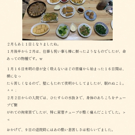
o
o
k
２月もあと１日となりましたね。
１月後半から２月は、仕事も祝い事も棒に振ったようなものでしたが、命
あっての物種です。ｗ
１月１６日未明の息が全く吸えないほどの苦痛から始まった１６日間は、
横になっ
たら苦しくなるので、壁にもたれて夜明かししてましたが、眠れぬこと。
＾＾；
２月２日からの入院では、ひたすらの水抜きで、身体のあちこちをチュー
ブで繋
がれての拘束苦でしたが、特に尿管チューブが酷く痛んだことでした。＞
＜
おかげで、９日の退院時にはあの酷い息苦しさは和らいでました。