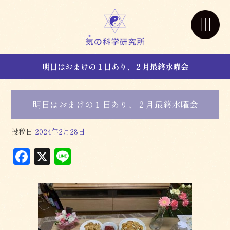
明日はおまけの１日あり、２月最終水曜会
明日はおまけの１日あり、２月最終水曜会
投稿日
2024年2月28日
F
X
L
a
in
c
e
e
b