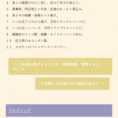
４．柔らか絹揚げのだし浸し、好みで辛子を添えて。
５．黒舞茸、明石麩入り牛肉・豆腐のあっさり煮込み。
６．長ネギの味醂・味噌ホイル焼き。
７．いづみ式アジのから揚げ、手作りタルタルソースで。
８．いづみ式ハンバーグ、手作りデミグラスソースで。
９．鶏胸肉のリンゴ酢・味醂・オイスターソース炒め。
１０．紅大根のおろしポン酢。
１１．カボチャのパルメザンチーズソテー。
←
ご心配お掛けしましたが、無事退院、復帰しまし
た。ｗ
３日後に３月度の気の講座を控えて
→
ブログトップ