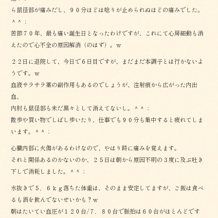
ら鼠径部が痛みだし、９０分ほどは唸りが止められぬほどの痛みでした。
＾＾；
苦節７０年、最も痛い誕生日となったわけですが、これにて心房細動も消
えたので心不全の原因解消（のはず）。ｗ
２２日に退院して、今日で６日目ですが、まだまだ本調子とは行かないよ
うです。ｗ
血液サラサラ薬の副作用もあるのでしょうが、注射痕から広がった内出
血、
内肘も鼠径部も未だ黒々として消えてないし。＾＾；
散歩や買い物でしばし歩いたり、仕事でも９０分も集中すると疲れてしま
います。＾＾；
心臓内部に火傷があるわけなので、やはり時に痛みを覚えます。
それと関係あるのかないのか、２５日は朝から原因不明の３度に及ぶ吐き
下しで消耗しました。＾＾；
水抜きで５，６ｋｇ落ちた体重は、そのまま安定してますが、ご飯は食べ
るも酒を飲んでないせいかも？ｗ
朝はたいてい血圧が１２０台/７，８０台で脈拍は６０台がほとんどです