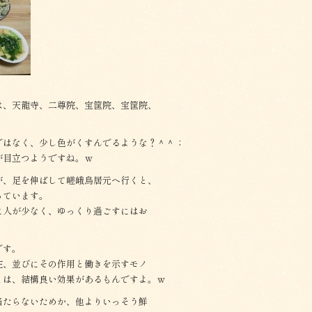
は、天龍寺、二尊院、宝筐院、宝筐院、
ではなく、少し色がくすんでるような？＾＾；
が目立つようですね。ｗ
が、足を伸ばして嵯峨鳥居元へ行くと、
っています。
に人が少なく、ゆっくり過ごすにはお
です。
在、並びにその作用と働きを示すモノ
とは、結構良い効果があるもんですよ。ｗ
当たらないためか、他よりいっそう鮮