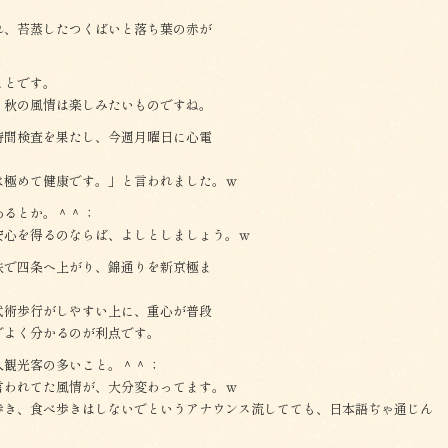
れ、苔蒸したつくばいと落ち葉の赤が
ことです。
、秋の風情は楽しみたいものですね。
時間検査を果たし、今週月曜日に心電
は極めて健康です。」と言われました。ｗ
あるとか。＾＾；
安心を得るのならば、よしとしましょう。ｗ
鉄で四条へ上がり、錦通りを新京極ま
武術歩行がしやすい上に、重心が普段
でよく分かるのが利点です。
人観光客の多いこと。＾＾；
言われてた風情が、大分変わってます。ｗ
歩き、食べ歩きはしないでというアナウンス流してても、日本語ぢゃ通じん