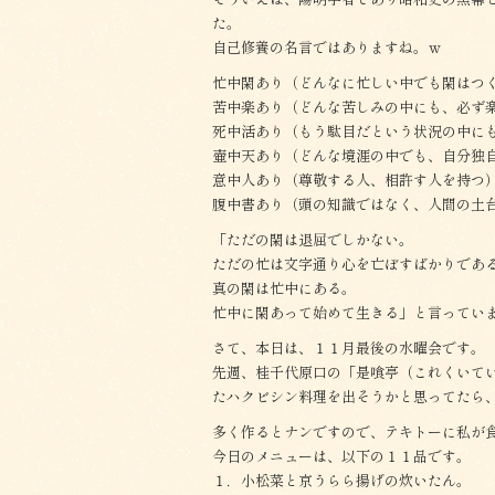
た。
自己修養の名言ではありますね。ｗ
忙中閑あり（どんなに忙しい中でも閑はつ
苦中楽あり（どんな苦しみの中にも、必ず
死中活あり（もう駄目だという状況の中に
壷中天あり（どんな境涯の中でも、自分独
意中人あり（尊敬する人、相許す人を持つ
腹中書あり（頭の知識ではなく、人間の土
「ただの閑は退屈でしかない。
ただの忙は文字通り心を亡ぼすばかりであ
真の閑は忙中にある。
忙中に閑あって始めて生きる」と言ってい
さて、本日は、１１月最後の水曜会です。
先週、桂千代原口の「是喰亭（これくいて
たハクビシン料理を出そうかと思ってたら
多く作るとナンですので、テキトーに私が
今日のメニューは、以下の１１品です。
１．小松菜と京うらら揚げの炊いたん。