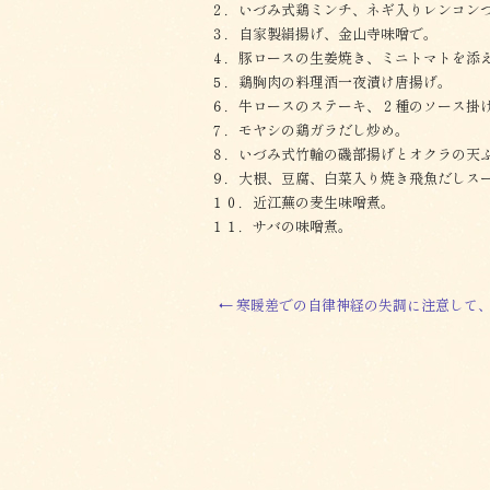
２．いづみ式鶏ミンチ、ネギ入りレンコン
３．自家製絹揚げ、金山寺味噌で。
４．豚ロースの生姜焼き、ミニトマトを添
５．鶏胸肉の料理酒一夜漬け唐揚げ。
６．牛ロースのステーキ、２種のソース掛
７．モヤシの鶏ガラだし炒め。
８．いづみ式竹輪の磯部揚げとオクラの天
９．大根、豆腐、白菜入り焼き飛魚だしス
１０．近江蕪の麦生味噌煮。
１１．サバの味噌煮。
←
寒暖差での自律神経の失調に注意して、