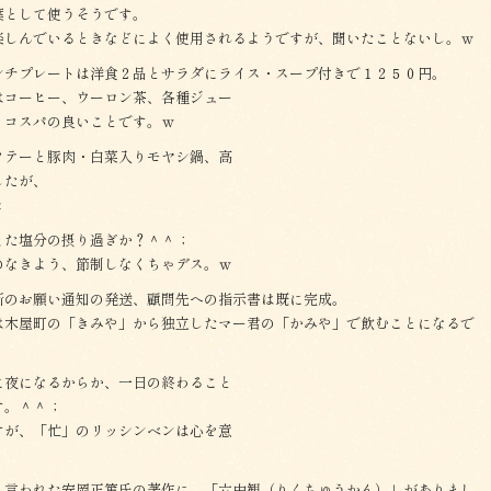
葉として使うそうです。
楽しんでいるときなどによく使用されるようですが、聞いたことないし。ｗ
ンチプレートは洋食２品とサラダにライス・スープ付きで１２５０円。
はコーヒー、ウーロン茶、各種ジュー
、コスパの良いことです。ｗ
ソテーと豚肉・白菜入りモヤシ鍋、高
したが、
＜
また塩分の摂り過ぎか？＾＾；
のなきよう、節制しなくちゃデス。ｗ
新のお願い通知の発送、顧問先への指示書は既に完成。
は木屋町の「きみや」から独立したマー君の「かみや」で飲むことになるで
に夜になるからか、一日の終わること
す。＾＾；
すが、「忙」のリッシンベンは心を意
と言われた安岡正篤氏の著作に、「六中観（りくちゅうかん）」がありまし