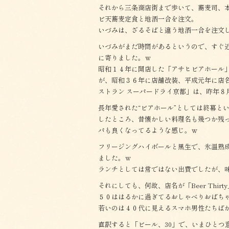
それから三条商店街まで歩いて、蕎麦司、
ビ天蕎麦定食と地酒一合を注文。
いづみは、ざるそばと違う地酒一合を注文
いづみがまだ時間があるというので、すぐ近く、
に寄りました。ｗ
昭和１４年に開店した「アサヒビアホール
が、昭和３６年に店舗改装、平成元年に店
ストラン スーパードライ京都」は、昨年８
長年愛された“ビアホール”としては終幕と
したところ、昔懐かしい料理名も幾つか残
パも良くなってるような感じ。ｗ
フリージングハイボールと黒生で、氷温熟成
ました。ｗ
ランチとしては常ではない出費でしたが、
それにしても、何故、店名が「Beer Thir
５０ははるかに過ぎてるおしゃべりおばち
若いのは４０代に見えるスマホ男性たちば
直訳すると「ビール、30」で、いまひとつ