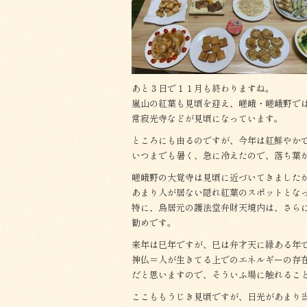
o
o
k
あと３日で１１月も終わりますね。
嵐山の紅葉も見頃を迎え、嵯峨・嵯峨野で
常寂光寺などが見頃になっています。
ところにも由るのですが、今年は紅鮮やか
いつまでも暑く、急に冷えたので、落ち葉
嵯峨野の大覚寺は見頃に近づいてきました
あまり人が居ない隠れ紅葉のスポットとな
特に、鳥居元の護法堂弁財天境内は、さら
勧めです。
来年は巳年ですが、巳は弁才天に縁ある年
神仏＝人が生きてる上でのエネルギーの存
だと思いますので、そういふ場に触れるこ
ここももうじき見頃ですが、日光があまり