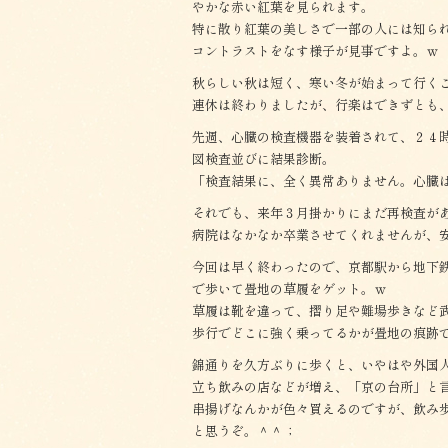
やかな赤い紅葉を見られます。
特に散り紅葉の美しさで一部の人には知ら
コントラストをなす様子が見事ですよ。ｗ
秋らしい秋は短く、寒い冬が始まって行く
連休は終わりましたが、行楽はできずとも
先週、心臓の検査機器を装着されて、２４
図検査並びに結果診断。
「検査結果に、全く異常ありません。心臓
それでも、来年３月掛かりにまだ再検査が
病院はなかなか卒業させてくれませんが、
今回は早く終わったので、京都駅から地下
で歩いて畳地の草履をゲット。ｗ
草履は靴を違って、摺り足や難場歩きなど
歩行でどこに強く乗ってるかが畳地の痕跡
錦通りを久方ぶりに歩くと、いやはや外国
立ち飲みの店などが増え、「京の台所」と
串揚げなんかが色々買えるのですが、飲み
と思うぞ。＾＾；