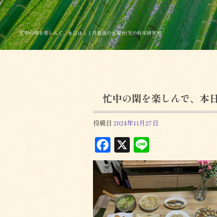
忙中の閑を楽しんで、本日は１１月最後の水曜会|気の科学研究所
忙中の閑を楽しんで、本
投稿日
2024年11月27日
F
X
L
a
in
c
e
e
b