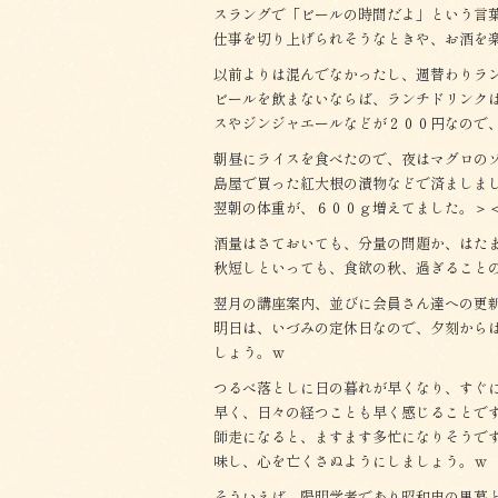
スラングで「ビールの時間だよ」という言
仕事を切り上げられそうなときや、お酒を
以前よりは混んでなかったし、週替わりラ
ビールを飲まないならば、ランチドリンク
スやジンジャエールなどが２００円なので
朝昼にライスを食べたので、夜はマグロの
島屋で買った紅大根の漬物などで済ましま
翌朝の体重が、６００ｇ増えてました。＞
酒量はさておいても、分量の問題か、はた
秋短しといっても、食欲の秋、過ぎること
翌月の講座案内、並びに会員さん達への更
明日は、いづみの定休日なので、夕刻から
しょう。ｗ
つるべ落としに日の暮れが早くなり、すぐ
早く、日々の経つことも早く感じることで
師走になると、ますます多忙になりそうで
味し、心を亡くさぬようにしましょう。ｗ
そういえば、陽明学者であり昭和史の黒幕