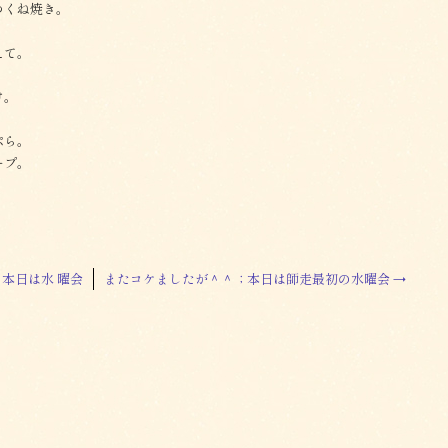
つくね焼き。
えて。
け。
ぷら。
ープ。
本日は水 曜会
またコケましたが＾＾；本日は師走最初の水曜会
→