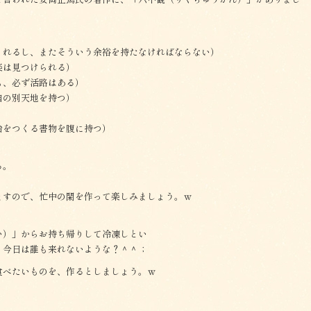
くれるし、またそういう余裕を持たなければならない）
楽は見つけられる）
も、必ず活路はある）
自の別天地を持つ）
）
台をつくる書物を腹に持つ）
る。
ますので、忙中の閑を作って楽しみましょう。ｗ
い）」からお持ち帰りして冷凍しとい
、今日は誰も来れないような？＾＾；
食べたいものを、作るとしましょう。ｗ