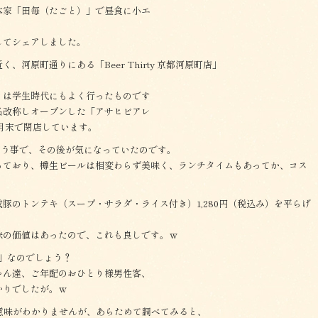
本家「田毎（たごと）」で昼食に小エ
してシェアしました。
河原町通りにある「Beer Thirty 京都河原町店」
」は学生時代にもよく行ったものです
名改称しオープンした「アサヒビアレ
月末で閉店しています。
いう事で、その後が気になっていたのです。
っており、樽生ビールは相変わらず美味く、ランチタイムもあってか、コス
豚のトンテキ（スープ・サラダ・ライス付き）1,280円（税込み）を平らげ
味の価値はあったので、これも良しです。ｗ
ty」なのでしょう？
ゃん達、ご年配のおひとり様男性客、
かりでしたが。ｗ
意味がわかりませんが、あらためて調べてみると、