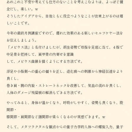
あれこれと不安や考えても仕方のないことを考えこむよりは、よっぽど健
全だし、楽しい。ｗ
そうしたアイデアから、自他ともに役立つようなことが出来上がるのは嬉
しいことです。
今年の最終月例講座ですので、優れた効果のある新しいセルフケヤー法を
お伝えしましょう。
「メビウス法」と名付けましたが、胡坐姿勢で母指を足底に当て、４指で
中足骨を把持して、肩甲骨の内寄せを意識
して、メビウス曲線を描くようにする方法です。
浮足や小指側への重心の偏りを正し、退化痕への刺激から神経伝達をより
良くし、
巻き肩・腕の内旋・ストレートネックを改善して、気血の流れを良くし、
人体のダメージ残留痕の解消もできる方法です。
やってみると、身体が温かくなり、呼吸がしやすく、姿勢も良くなり、股
関節・
膝関節・肩関節など諸関節が柔らくなるのが実感できます。ｗ
そして、メタフラクタルな観点からの量子力学的人体への螺旋入力、量子