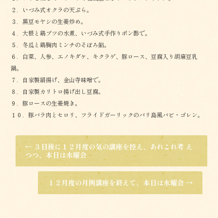
２．いづみ式オクラの天ぷら。
３．黒豆モヤシの生姜炒め。
４．大根と鶏ブツの水煮、いづみ式手作りポン酢で。
５．冬瓜と鶏胸肉ミンチのそぼろ餡。
６．白菜、人参、エノキダケ、キクラゲ、豚ロース、豆腐入り胡麻豆乳
鍋。
７．自家製絹揚げ、金山寺味噌で。
８．自家製カリトロ揚げ出し豆腐。
９．豚ロースの生姜焼き。
１０．豚バラ肉とセロリ、フライドガーリックのバリ島風バビ・ゴレン。
←
３日後に１２月度の気の講座を控え、あれこれ考 え
つつ、本日は水曜会
１２月度の月例講座を終えて、本日は水曜会
→