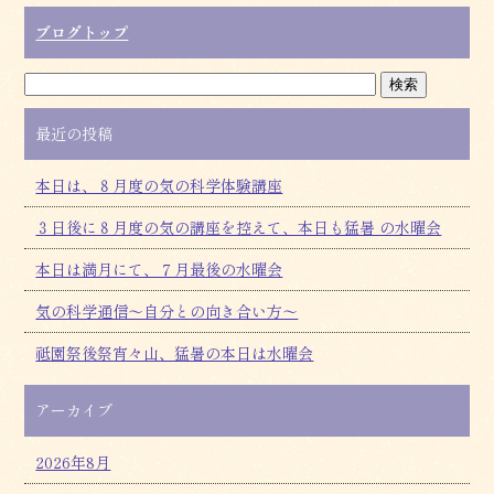
ブログトップ
最近の投稿
本日は、８月度の気の科学体験講座
３日後に８月度の気の講座を控えて、本日も猛暑 の水曜会
本日は満月にて、７月最後の水曜会
気の科学通信～自分との向き合い方～
祗園祭後祭宵々山、猛暑の本日は水曜会
アーカイブ
2026年8月