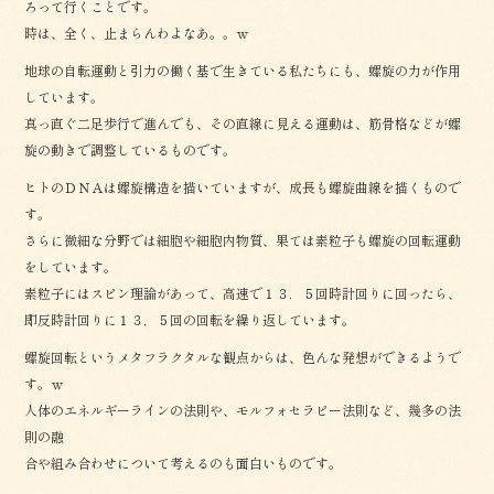
ろって行くことです。
時は、全く、止まらんわよなあ。。ｗ
地球の自転運動と引力の働く基で生きている私たちにも、螺旋の力が作用
しています。
真っ直ぐ二足歩行で進んでも、その直線に見える運動は、筋骨格などが螺
旋の動きで調整しているものです。
ヒトのＤＮＡは螺旋構造を描いていますが、成長も螺旋曲線を描くもので
す。
さらに微細な分野では細胞や細胞内物質、果ては素粒子も螺旋の回転運動
をしています。
素粒子にはスピン理論があって、高速で１３．５回時計回りに回ったら、
即反時計回りに１３，５回の回転を繰り返しています。
螺旋回転というメタフラクタルな観点からは、色んな発想ができるようで
す。ｗ
人体のエネルギーラインの法則や、モルフォセラピー法則など、幾多の法
則の融
合や組み合わせについて考えるのも面白いものです。