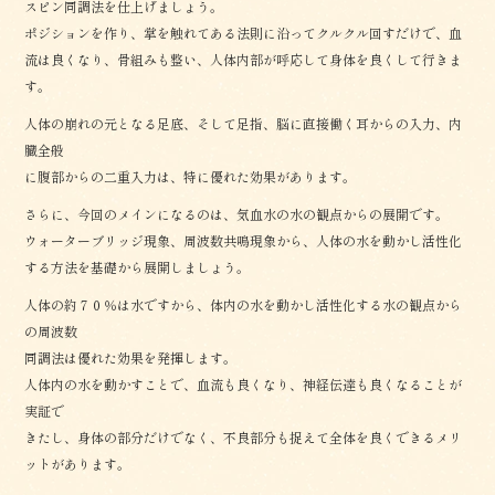
スピン同調法を仕上げましょう。
ポジションを作り、掌を触れてある法則に沿ってクルクル回すだけで、血
流は良くなり、骨組みも整い、人体内部が呼応して身体を良くして行きま
す。
人体の崩れの元となる足底、そして足指、脳に直接働く耳からの入力、内
臓全般
に腹部からの二重入力は、特に優れた効果があります。
さらに、今回のメインになるのは、気血水の水の観点からの展開です。
ウォーターブリッジ現象、周波数共鳴現象から、人体の水を動かし活性化
する方法を基礎から展開しましょう。
人体の約７０％は水ですから、体内の水を動かし活性化する水の観点から
の周波数
同調法は優れた効果を発揮します。
人体内の水を動かすことで、血流も良くなり、神経伝達も良くなることが
実証で
きたし、身体の部分だけでなく、不良部分も捉えて全体を良くできるメリ
ットがあります。