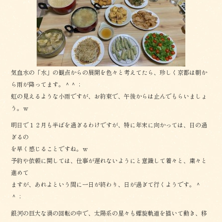
o
o
k
気血水の「水」の観点からの展開を色々と考えてたら、珍しく京都は朝か
ら雨が降ってます。＾＾；
虹の見えるような小雨ですが、お約束で、午後からは止んでもらいましょ
う。ｗ
明日で１２月も半ばを過ぎるわけですが、特に年末に向かっては、日の過
ぎるの
を早く感じることですね。ｗ
予約や依頼に関しては、仕事が遅れないようにと意識して着々と、粛々と
進めて
ますが、あれよという間に一日が終わり、日が過ぎて行くようです。＾
＾；
銀河の巨大な渦の回転の中で、太陽系の星々も螺旋軌道を描いて動き、移