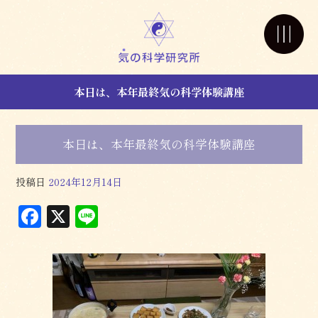
本日は、本年最終気の科学体験講座
本日は、本年最終気の科学体験講座
投稿日
2024年12月14日
F
X
L
a
in
c
e
e
b