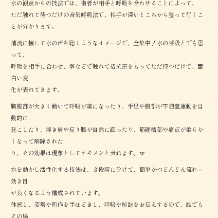
水の観点からの技法では、術者が相手と呼吸を合わせることによって、
ただ触れて待つだけの合気呼吸法で、相手が深いところから整って行くこ
とが分かります。
清流に接して水の声を聴くようなイメージで、全集中！水の呼吸とでも思
って、
呼吸を相手に合わせ、掌などで触れて拮抗圧をもってただ待つだけで、面
白い変
化が表れてきます。
胸腹部が大きく動いて呼吸が楽になったり、手足や腹部が不随意運動を自
動的に
起こしたり、浮き肩や反り腰が自然に直ったり、筋硬結部や痛点が柔らか
くなって解除された
り、その効果は現象としてテキメンと表れます。ｗ
水を動かし活性化する技法は、３段階に分けて、簡単かつどんどん流れ＝
効き目
が良くなるよう構成されています。
体感し、姿勢や所作を手ほどきし、呼吸や秘訣をお伝えするので、誰でも
その場