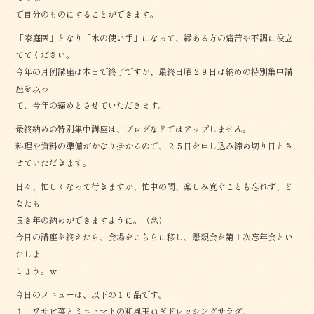
で自分のものにすることができます。
「家庭医」となり「水の使い手」になって、縁ある方の痛苦や不調に役立
ててください。
今年の月例講座は本日で終了ですが、最終日曜２９日は納めの特別集中講
座を以っ
て、今年の締めとさせていただきます。
最終納めの特別集中講座は、ブログなどではアップしません。
料理や資料の準備がかなり掛かるので、２５日を申し込み締め切り日とさ
せていただきます。
日々、忙しくなって行きますが、忙中の間、楽しみ寛ぐことも忘れず、ど
なたも
良き年の納めができますように。（念）
今日の講座を終えたら、会場をこちらに移し、懇親会を第１次忘年会とい
たしま
しょう。ｗ
今日のメニューは、以下の１０品です。
１．ワサビ菜とミニトマトの和風玉ねぎドレッシングサラダ。