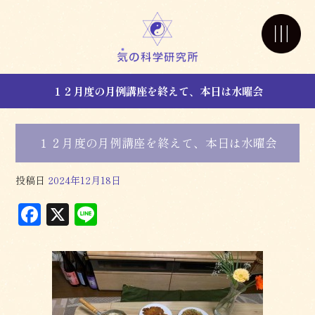
１２月度の月例講座を終えて、本日は水曜会
１２月度の月例講座を終えて、本日は水曜会
投稿日
2024年12月18日
F
X
L
a
in
c
e
e
b