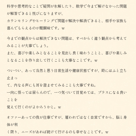
科学や思考的なことで疑問が氷解したり、数学で今まで解けなかった問題
が解答できると悦びになりますが、
カウンセリングやヒーリングで問題が解決や解消できると、相手や家族も
喜んでもらえるのが醍醐味です。ｗ
今までの観点からは解決できない問題は、すべからく違う観点から考えて
みることが大事でしょう。
また、喜びや楽しみとなることを見出し良く味わうことと、喜びや楽しみ
となることを作り出して行くことも大事なことです。ｗ
ついつい、あって当然と思う日常生活や健康状態ですが、時にはふと立ち
止まっ
て、内なる声にも耳を澄ませてみることも大事ですね。
一向に悟っては居らんので、一つ気づいて目覚めては、プラスになる良い
ことを
覚えて行くのがよかろうかと。ｗ
オファーあっての我が仕事ですが、雇われではなく自営ですから、脳と身
体が利
く限り、ニーズがあれば続けて行けるのも幸せなことです。ｗ