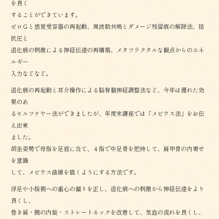
を良く
することができています。
ゼロＧと感覚受容器の再起動、周波数共鳴とダメージ残留痕の解除法、拮
抗圧と
退化痕の刺激による神経伝達の再構築、メタフラクタルな観点からのエネ
ルギー
入力などなど。
退化痕の再起動と耳介操作による脳脊髄神経調整法など、今年は優れた効
果のあ
るセルフケヤー法ができましたが、年度末講座では「メビウス法」をお伝
え出来
ました。
胡坐姿勢で母指を足底に当て、４指で中足骨を把持して、肩甲骨の内寄せ
を意識
して、メビウス曲線を描くようにする方法です。
浮足や小指側への重心の偏りを正し、退化痕への刺激から神経伝達をより
良くし、
巻き肩・腕の内旋・ストレートネックを改善して、気血の流れを良くし、