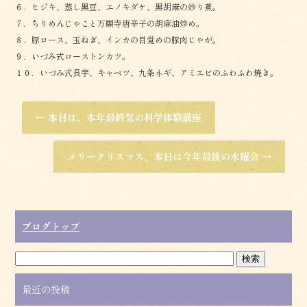
６．ヒジキ、蒸し黒豆、エノキダケ、黒胡麻の炒り煮。
７．ちりめんじゃこと万願寺唐辛子の胡麻油炒め。
８．豚ロース、玉ねぎ、インカの目覚めの豚肉じゃが。
９．いづみ式ローストンカツ。
１０．いづみ式長芋、キャベツ、九条ネギ、アミエビのふわふわ焼き。
←
本日は、本年最終気の科学体験講座
メリークリスマス、本日は今年最後の水曜会
→
ブログトップ
最近の投稿