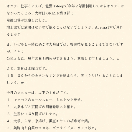
オファー仕事といえば、龍彌はdeepで今年２階級制覇してからオファーが
なかったところ、大晦日のRIZIN第３部に
急遽出場が決定したとか。
地上波では放映はないので観ることはないでしょうが、AbemaTVで見れ
るとか？
ま、いづみと一緒に過ごす大晦日では、格闘技を見ることはできないです
が。＾＾；
公私ともに、辰年の良き納めができるよう、意識して行きましょう。ｗ
さて、本日は水曜会です。
１５：３０からのカウンセリングを終えたら、宴（うたげ）ることにしま
しょう。ｗ
今日のメニューは、以下の１０品です。
１．キャベツのコールスロー、ミニトマト乗せ。
２．九条ネギと京揚げの胡麻味噌ヌタ和え。
３．生姜たっぷり揚げだしナス。
４．大根、白菜、京揚げ、黒豆モヤシの胡麻寄せ鍋。
５．鶏胸肉と白菜のマヨネーズフライドガーリック炒め。