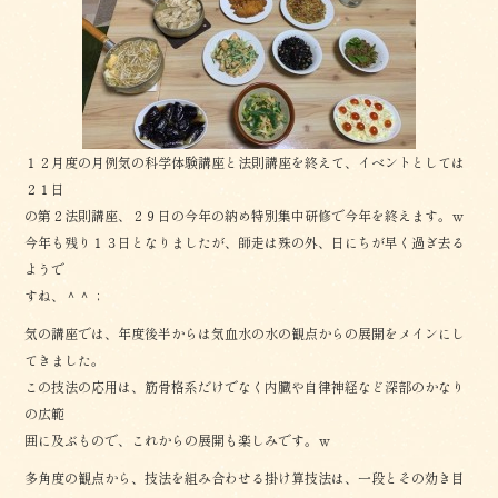
o
o
k
１２月度の月例気の科学体験講座と法則講座を終えて、イベントとしては
２１日
の第２法則講座、２９日の今年の納め特別集中研修で今年を終えます。ｗ
今年も残り１３日となりましたが、師走は殊の外、日にちが早く過ぎ去る
ようで
すね、＾＾；
気の講座では、年度後半からは気血水の水の観点からの展開をメインにし
てきました。
この技法の応用は、筋骨格系だけでなく内臓や自律神経など深部のかなり
の広範
囲に及ぶもので、これからの展開も楽しみです。ｗ
多角度の観点から、技法を組み合わせる掛け算技法は、一段とその効き目