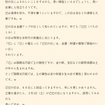
初の日にふさわしいことをするのも、良い縁起といえるでしょうし、良い
自律にも役立ちそうです。
巳は清浄を好み、不浄を嫌うといいますので、この日は家などの清掃も大
事ですね。ｗ
巳の日は金運アップの日として知られていますが、中でも「己巳（つちの
とみ）」
の日は特別な弁財天の供養日に当たります。
「巳」に「己」が重なった「己巳の日」は、金運・財運が最強で縁起のい
い日と
されています。
「己」は陰陽五行説で土の陰性ですが、金や鉄、宝石などの鉱物資源は土
の中から生まれますね。
そこで陰陽五行説では、土の属性は富や財産を生み出す属性と言われるの
です。ｗ
己巳の日は、６０日に１回巡ってきますから、年に６度しかありません。
立春を過ぎたら、３月1日（土）が己巳の日になりますから、活用してみる
のも
良いですね。ｗ