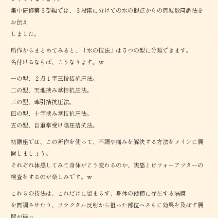
集中研修第３部編では、３段階に分けての水の観点からの周波数同調法を
お伝え
しました。
所作からまとめてみると、「水の技法」は５つの型に分類できます。
名付けるならば、こうなります。ｗ
一の型、２点１字三指拮抗圧法。
二の型、天地挟み掌拮抗圧法。
三の型、牽引拮抗圧法。
四の型、十字挟み掌拮抗圧法。
五の型、自重掌受け陰圧拮抗法。
初講座では、この所作を使って、不調や痛みを解決する方法をメインに展
開しましょう。
それぞれ体感してみて身体がどう変わるのか、実感とビフォーアフターの
検査をするのが楽しみです。ｗ
これらの技法は、これだけに留まらず、身体の縦横に存在する隔膜
を同調させたり、フラクタル反射から狙った部位へさらに効果を及ぼす展
開が待っ