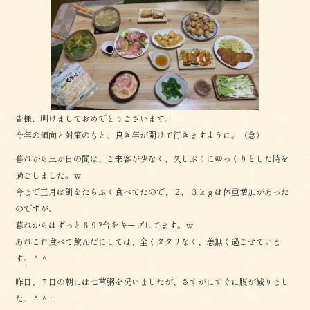
b
o
o
k
皆様、明けましておめでとうございます。
今年の傾向と対策のもと、良き年が開けて行きますように。（念）
暮れから三が日の間は、ご来客が少なく、久しぶりにゆっくりとした時を
過ごしました。ｗ
今まで正月は餅をたらふく食べてたので、２，３ｋｇは体重増加があった
のですが、
暮れからはずっと６９?台をキープしてます。ｗ
あれこれ食べて飲んだにしては、全くタタリなく、恙無く過ごせていま
す。＾＾
昨日、７日の朝には七草粥を祝いましたが、さすがにすぐに腹が減りまし
た。＾＾；