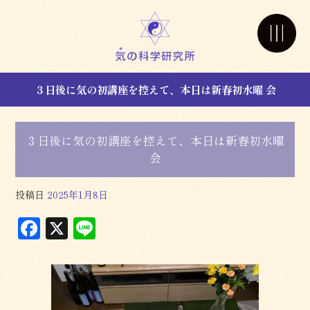
３日後に気の初講座を控えて、本日は新春初水曜 会
３日後に気の初講座を控えて、本日は新春初水曜
会
投稿日
2025年1月8日
F
X
L
a
in
c
e
e