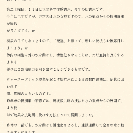
第二土曜日、１１日は気の科学体験講座、今年の初講座です。
今年は巳年ですが、弁才天は水の女神ですので、水の観点からの技法展開
が縁起
が良さげです。ｗ
初辰の日でもありますので、「発達」を願って、新しい技法もお披露目し
ましょう。ｗ
体内の細胞内外の水を動かし、活性化させることは、ただ血流を良くする
よりも
優れた自然治癒力を引き出すことができるものです。
ウォーターブリッジ現象を起こす拮抗圧による周波数同調法は、症状に囚
われず
適用範囲の大きいものです。
昨年末の特別集中研修では、周波数共鳴の技法を水の観点からの展開で、
より簡
単で効果を広範囲に及ぼす方法について展開しました。
身体の一部でも、水を動かし活性化させると、連鎖連動して全身の水が動
きやすくなります。