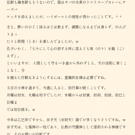
豆餅も海老餅ももうないので、昼はサバの水煮のトマトスープカレーにチ
ーズバ
ケッタを添えましたが、ハイボールとの相性が良かったことです。＾＾
尤も、酔いのひどく回るほどは飲まず、満腹になるまでは貪らず、のんび
りまっ
たりと時間（とき）を楽しんでましたが。ｗ
孔子いわく、「七十にして心の欲する所に従えども矩（のり）を踰（こ）
えず」。
といいますが、 人間として守るべき道から外れずとも、天の法則に背くこ
となく、分
を越えた行動なきようにするには、意識的自律は必要ですね。
５日の小寒を過ぎて、今週に入ると、初行事が続くことです。
月曜は初亥、火曜は初子でしたが、木曜からは初寅、初卯、初辰、初巳と
日曜ま
では初日続き。ｗ
今年は乙巳年ですから、弁才天（弁財天）詣でが多くなりそうですね。ｗ
弁才天は、七福神の一柱であり、仏教の守護神として信仰される神様です
が、そのお使いが白蛇です。