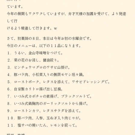
ています。
今年の展開もワクワクしていますが、弁才天様の加護を受けて、より発達
して行
けるよう精進して行きます。ｗ
さて、初薬師の８日、本日は今年お初の水曜会です。
今日のメニューは、以下の１１品になります。
１．うるい、金山寺味噌をつけて。
２．菜の花のお浸し、醤油絞り。
３．ビンチョウマグロのワサビ山掛け。
４．豚バラ肉、小松菜入りの無限モヤシ坦々鍋。
５．ローストポーク、レタスを添えて、ワサビドレッシングで。
６．自家製カリトロ揚げ出し豆腐。
７．いづみ式カボチャの素揚げ、ブラックソルトで。
８．いづみ式鶏胸肉のガーリックソルトから揚げ。
９．ローストンカツ、レタスサラダを添えて。
１０．豚バラ肉、人参、玉ねぎ入り肉じゃが。
１１．塩サバの焼いたん、レモンを絞って。