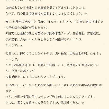
白蛇は古くから金運や商売繁盛を招くと考えられてきました。
それで、巳の日は金運を招く吉日とされてきたのでしょう。ｗ
特に1月最初の巳の日を「初巳（はつみ）」といい、弁財天を祀る神社でそ
の年の初めの催事が行われます。
弁財天には金運の他にも芸術や学問の才能アップ、交通安全、恋愛成就、
子孫繁栄、長寿といったさまざまなご利益があるといわれ
ています。ｗ
初日には、初めてのことをするのが、良い縁起（因縁生起の略）になると
いいます。
１２日の初巳の日には、弁財天に初詣したり、銭洗弁天でお金を洗った
り、金運・財運アップ
の御祈願をしたりする人が多いことでしょう。
初巳の日に、古くなった財布を新調したり、新しい財布や美容品の使い初
めをし
たり、芸術や学問に関する新しい行動を起こすことも良さそうです。
中には、宝くじを買う人も多そうですが、我関せずゑん。ｗ