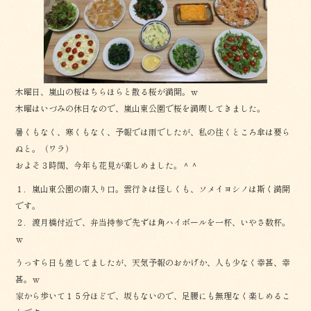
木曜日、嵐山の桜はちらほらと散る桜が満開。ｗ
木曜はいづみの休日なので、嵐山東公園で桜を満喫してきました。
暑くもなく、寒くもなく、予報では雨でしたが、私の往くところ傘は要ら
ぬと。（ワラ）
およそ３時間、今年も花見が楽しめました。＾＾
１．嵐山東公園の南入り口。雲行きは怪しくも、ソメイヨシノは斯く満開
です。
２．渡月橋付近で、弁当持参で先ずは角ハイボールを一杯、いやさ数杯。
ｗ
うっすら日も差してましたが、天気予報のおかげか、人も少なく幸甚、幸
甚。ｗ
家から歩いて１５分ほどで、坂もないので、足腰にも無理なく楽しめるこ