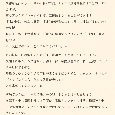
複雑な走行を示し、頸部と胸部内臓、さらには腹部内臓にまで分布してい
ますが、
実は耳からアプローチすれば、直接働きかけることができます。
「水の技法」の次の展開、「波動伝達整体法」に属する技法ですが、わず
かな振
動を１５秒「十字重ね指」で両耳に施術するだけの方法で、術前・術後に
身体が
どう変化すのかを実感してみてください。ｗ
水の技法「四の型」の復習では、後頭骨にアプローチしましょう。
後頭骨にあるラムダ縫合と、肋骨下部・横隔膜並びに下肢・上肢はフラク
タル反射するので、
呼吸のしやすさや手足の可動が良くなるばかりでなく、ウェストのシェイ
プアップなどにもてきめん効果が表れるこ
とを実感してください。ｗ
横隔膜からは、「水の技法、一の型」をさっと復習しましょう。
横隔膜と十二指腸曲部Ｄ３位置から膵臓とリンクする技法、横隔膜と十
二指腸間膜をリンクして肝臓を活性化する技法、同様に胃を活性化する技
法になります。