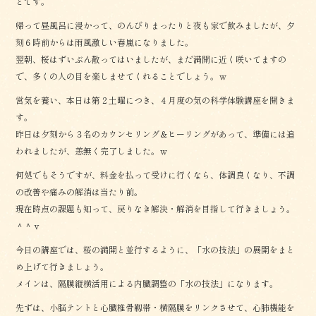
とです。
帰って昼風呂に浸かって、のんびりまったりと夜も家で飲みましたが、夕
刻６時前からは雨風激しい春嵐になりました。
翌朝、桜はずいぶん散ってはいましたが、まだ満開に近く咲いてますの
で、多くの人の目を楽しませてくれることでしょう。ｗ
営気を養い、本日は第２土曜につき、４月度の気の科学体験講座を開きま
す。
昨日は夕刻から３名のカウンセリング＆ヒーリングがあって、準備には追
われましたが、恙無く完了しました。ｗ
何処でもそうですが、料金を払って受けに行くなら、体調良くなり、不調
の改善や痛みの解消は当たり前。
現在時点の課題も知って、戻りなき解決・解消を目指して行きましょう。
＾＾ｖ
今日の講座では、桜の満開と並行するように、「水の技法」の展開をまと
め上げて行きましょう。
メインは、隔膜縦横活用による内臓調整の「水の技法」になります。
先ずは、小脳テントと心臓椎骨靱帯・横隔膜をリンクさせて、心肺機能を