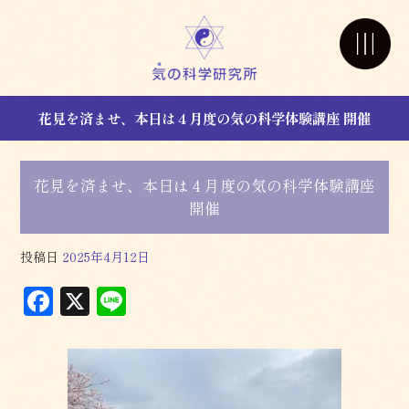
花見を済ませ、本日は４月度の気の科学体験講座 開催
花見を済ませ、本日は４月度の気の科学体験講座
開催
投稿日
2025年4月12日
F
X
L
a
in
c
e
e