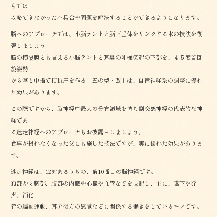
らでは
攻略できなかった不具合や問題を解決することができるようになります。
脳へのアプローチでは、小脳テントと脳下垂体をリンクする水の技法を復
習しましょう。
脳の横隔膜とも言える小脳テントと耳裏の乳様突起の下部を、４５度首回
旋姿勢
から掌と中指で拮抗圧を作る「五の型・改」は、自律神経系の調整に優れ
た効果があります。
この際ですから、脳神経中最大の分布領域を持ち副交感神経の代表的な神
経であ
る迷走神経へのアプローチもお披露目しましょう。
食事が摂れなくなった父にも施した技法ですが、実に優れた効果がありま
す。
迷走神経は、12対あるうちの、第10番目の脳神経です。
頚部から胸部、腹部の内臓や心臓や血管などを支配し、主に、嚥下や発
声、消化
管の蠕動運動、耳介後方の感覚などに関係する働きをしているモノです。