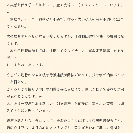
ど実感を伴う手ほどきをして、全て会得してもらえるようにしています。
ｗ
「家庭医」として、資格など不要で、縁ある大事な人の苦や不調に役立て
てください。
次の展開のレシピは本日お渡ししますが、「波動伝達整体法」の展開にな
ります。
「波動伝達整体法」では、「指当てゆらぎ法」と「重ね如意輪掌」を主な
技法と
してまとめてあります。
今までの筋骨のゆらぎ法や骨膜連鎖振動法ではなく、指や掌で治療ポイン
トを捉えて、
ごくわずかな揺らぎや円の刺激を与えるだけで、気血が動いて優れた効果
が表れることです。ｗ
エネルギー療法である新しい「如意輪法」を前提に、本日、お披露目し導
入できればと思っています。
講座を終えたら、例によって、会場をこちらに移しての無料懇親会です。
春の心は花心、４月の心はスプリングと、華やぎ弾む心で楽しい時間を共