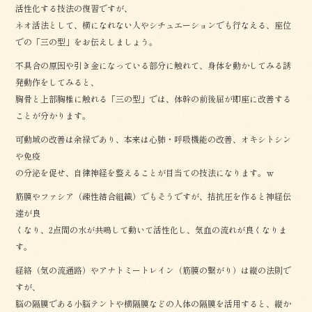
活性化する技法の復習ですが、
ネオ活法として、横になれない人やシチュエーションでも行なえる、座位
での「三の型」をお伝えしましょう。
不具合の原因や引き金になっている部分に触れて、身体を動かしてみる誘
発動作をしてみると、
胸骨と上部胸椎に触れる「三の型」では、体幹の前後屈が即座に改善する
ことが分かります。
可動域の改善は余禄であり、本来は心肺・呼吸機能の改善、オキシトシン
や免疫
の分泌を促せ、自律神経を整えることが目当ての技法になります。ｗ
筋膜やファシア（疎性結合組織）でもそうですが、拮抗圧を作ると神経伝
達が良
くなり、2点間の水が共鳴して動いて活性化し、気血の流れが良くなりま
す。
経絡（気の流通路）やアナトミートレイン（筋膜の繋がり）は縦の法則で
すが、
脳の隔膜である小脳テントや横隔膜などの人体の隔膜を活用すると、縦か