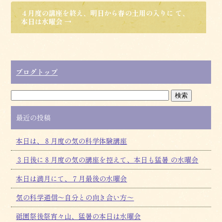
４月度の講座を終え、明日から春の土用の入りに て、
本日は水曜会
→
ブログトップ
最近の投稿
本日は、８月度の気の科学体験講座
３日後に８月度の気の講座を控えて、本日も猛暑 の水曜会
本日は満月にて、７月最後の水曜会
気の科学通信～自分との向き合い方～
祗園祭後祭宵々山、猛暑の本日は水曜会