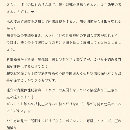
さらに、「二の型」の挟み掌で、腹・背部を共鳴させると、より効果の高
まることです。ｗ
水の技法で隔膜を活用して内臓調整をすると、筋や関節からは取り切れな
かった
筋骨格系の不調や痛み、ストレス性の自律神経の不調も改善が図れます。
今回は、残りの骨盤隔膜からのリンク法を新しく展開してまとめとしまし
ょう。
骨盤隔膜から腎臓、生殖器、腸とのリンク３法ですが、これも不調ある内
臓を活性化するだけでなく、
腰や股関節から下肢の筋骨格系の不調や関連ある心身状態に深い所から改
善を促すことができるものです。
経穴や内臓体性反射点、トリガーや原因となっている治療点など正確な一
点を捉えなくても、
ざっくりと触れて拮抗圧を作って待つだけなので、誰でも同じ効果が出る
ことですよ。ｗ
やり方は見せて説明するだけでなく、ポジション、呼吸、イメージ、圧の
加減な