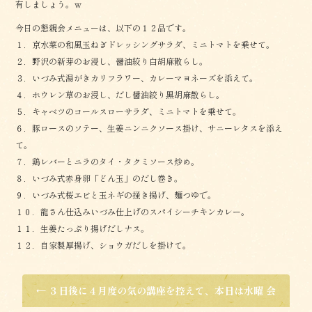
有しましょう。ｗ
今日の懇親会メニューは、以下の１２品です。
１．京水菜の和風玉ねぎドレッシングサラダ、ミニトマトを乗せて。
２．野沢の新芽のお浸し、醤油絞り白胡麻散らし。
３．いづみ式湯がきカリフラワー、カレーマヨネーズを添えて。
４．ホウレン草のお浸し、だし醤油絞り黒胡麻散らし。
５．キャベツのコールスローサラダ、ミニトマトを乗せて。
６．豚ロースのソテー、生姜ニンニクソース掛け、サニーレタスを添え
て。
７．鶏レバーとニラのタイ・タクミソース炒め。
８．いづみ式赤身卵「どん玉」のだし巻き。
９．いづみ式桜エビと玉ネギの掻き揚げ、麺つゆで。
１０．龍さん仕込みいづみ仕上げのスパイシーチキンカレー。
１１．生姜たっぷり揚げだしナス。
１２．自家製厚揚げ、ショウガだしを掛けて。
←
３日後に４月度の気の講座を控えて、本日は水曜 会