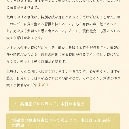
っくり息をする。身体をやさしく動かす。たったそれだけでも、忙しい心
に余白が生まれます。
気功における価値は、特別な技を身につけることだけではありません。毎
日の中で、自分を整える習慣を持てること。心と身体の声に気づけるこ
と。力を抜く大切さを思い出せること。そこに、現代社会に必要とされる
大きな意味があります。
ストレスの多い時代だからこそ、静かに呼吸する時間が必要です。情報が
多い時代だからこそ、自分の内側に戻る時間が必要です。忙しい時代だか
らこそ、ゆっくり動く時間が必要です。
気功は、そんな現代人に寄り添うやさしい習慣です。心をゆるめ、身体を
整え、自分らしく日々を過ごすための静かな力。それこそが、気功が持つ
大きな価値なのです
←
高知旅行から帰って、本日は水曜会
電磁波の健康被害について考えつつ、本日は５月 最終
水曜会
→