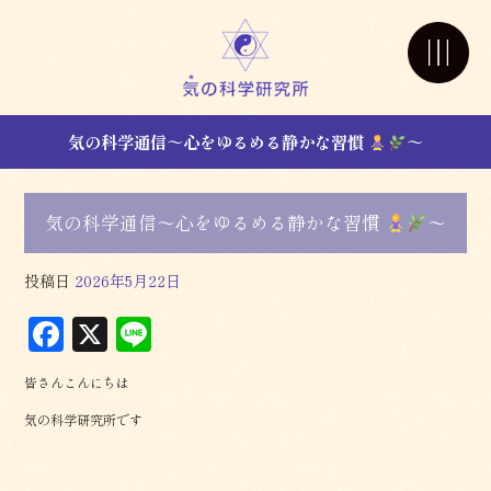
気の科学通信～心をゆるめる静かな習慣
～
気の科学通信～心をゆるめる静かな習慣
～
投稿日
2026年5月22日
F
X
L
a
in
皆さんこんにちは
c
e
気の科学研究所です
e
b