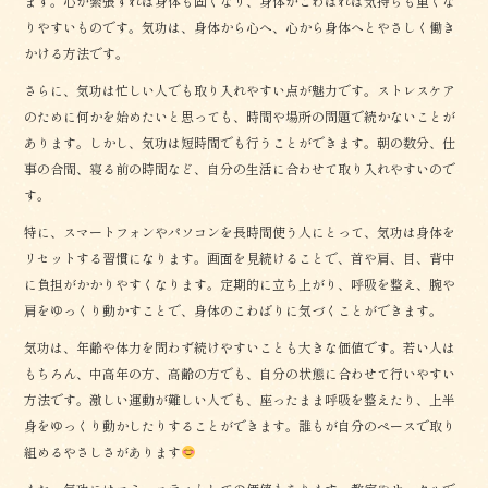
ます。心が緊張すれば身体も固くなり、身体がこわばれば気持ちも重くな
りやすいものです。気功は、身体から心へ、心から身体へとやさしく働き
かける方法です。
さらに、気功は忙しい人でも取り入れやすい点が魅力です。ストレスケア
のために何かを始めたいと思っても、時間や場所の問題で続かないことが
あります。しかし、気功は短時間でも行うことができます。朝の数分、仕
事の合間、寝る前の時間など、自分の生活に合わせて取り入れやすいので
す。
特に、スマートフォンやパソコンを長時間使う人にとって、気功は身体を
リセットする習慣になります。画面を見続けることで、首や肩、目、背中
に負担がかかりやすくなります。定期的に立ち上がり、呼吸を整え、腕や
肩をゆっくり動かすことで、身体のこわばりに気づくことができます。
気功は、年齢や体力を問わず続けやすいことも大きな価値です。若い人は
もちろん、中高年の方、高齢の方でも、自分の状態に合わせて行いやすい
方法です。激しい運動が難しい人でも、座ったまま呼吸を整えたり、上半
身をゆっくり動かしたりすることができます。誰もが自分のペースで取り
組めるやさしさがあります