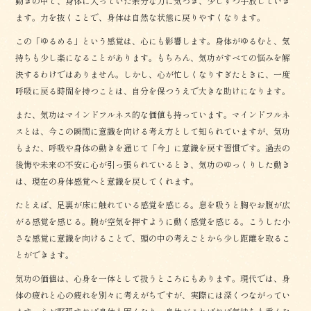
動きの中で、身体に入っていた余分な力に気づき、少しずつ手放していき
ます。力を抜くことで、身体は自然な状態に戻りやすくなります。
この「ゆるめる」という感覚は、心にも影響します。身体がゆるむと、気
持ちも少し楽になることがあります。もちろん、気功がすべての悩みを解
決するわけではありません。しかし、心が忙しくなりすぎたときに、一度
呼吸に戻る時間を持つことは、自分を保つうえで大きな助けになります。
また、気功はマインドフルネス的な価値も持っています。マインドフルネ
スとは、今この瞬間に意識を向ける考え方として知られていますが、気功
もまた、呼吸や身体の動きを通じて「今」に意識を戻す習慣です。過去の
後悔や未来の不安に心が引っ張られているとき、気功のゆっくりした動き
は、現在の身体感覚へと意識を戻してくれます。
たとえば、足裏が床に触れている感覚を感じる。息を吸うと胸やお腹が広
がる感覚を感じる。腕が空気を押すように動く感覚を感じる。こうした小
さな感覚に意識を向けることで、頭の中の考えごとから少し距離を取るこ
とができます。
気功の価値は、心身を一体として扱うところにもあります。現代では、身
体の疲れと心の疲れを別々に考えがちですが、実際には深くつながってい