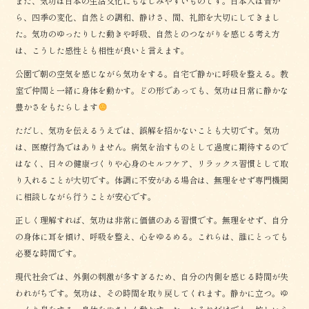
また、気功は日本の生活文化にもなじみやすいものです。日本人は昔か
ら、四季の変化、自然との調和、静けさ、間、礼節を大切にしてきまし
た。気功のゆったりした動きや呼吸、自然とのつながりを感じる考え方
は、こうした感性とも相性が良いと言えます。
公園で朝の空気を感じながら気功をする。自宅で静かに呼吸を整える。教
室で仲間と一緒に身体を動かす。どの形であっても、気功は日常に静かな
豊かさをもたらします
ただし、気功を伝えるうえでは、誤解を招かないことも大切です。気功
は、医療行為ではありません。病気を治すものとして過度に期待するので
はなく、日々の健康づくりや心身のセルフケア、リラックス習慣として取
り入れることが大切です。体調に不安がある場合は、無理をせず専門機関
に相談しながら行うことが安心です。
正しく理解すれば、気功は非常に価値のある習慣です。無理をせず、自分
の身体に耳を傾け、呼吸を整え、心をゆるめる。これらは、誰にとっても
必要な時間です。
現代社会では、外側の刺激が多すぎるため、自分の内側を感じる時間が失
われがちです。気功は、その時間を取り戻してくれます。静かに立つ。ゆ