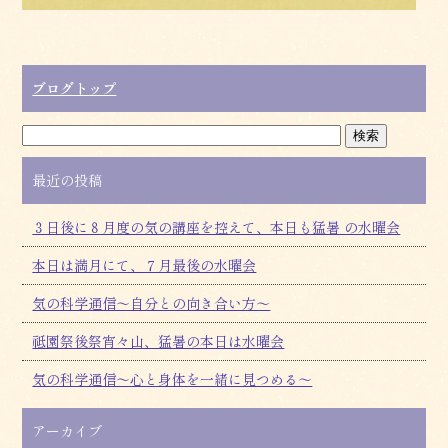
ブログトップ
最近の投稿
３日後に８月度の気の講座を控えて、本日も猛暑 の水曜会
本日は満月にて、７月最後の水曜会
気の科学通信～自分との向き合い方～
祗園祭後祭宵々山、猛暑の本日は水曜会
気の科学通信～心と身体を一緒に見つめる～
アーカイブ