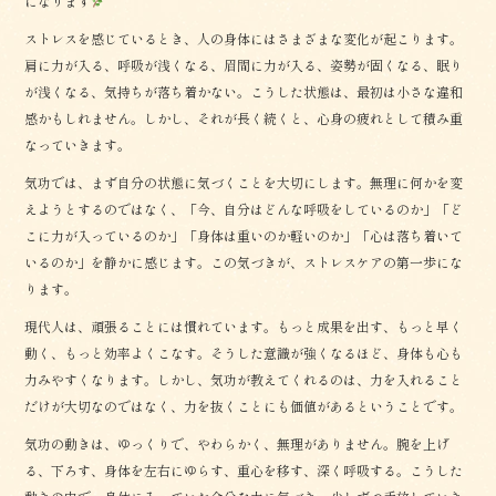
になります
ストレスを感じているとき、人の身体にはさまざまな変化が起こります。
肩に力が入る、呼吸が浅くなる、眉間に力が入る、姿勢が固くなる、眠り
が浅くなる、気持ちが落ち着かない。こうした状態は、最初は小さな違和
感かもしれません。しかし、それが長く続くと、心身の疲れとして積み重
なっていきます。
気功では、まず自分の状態に気づくことを大切にします。無理に何かを変
えようとするのではなく、「今、自分はどんな呼吸をしているのか」「ど
こに力が入っているのか」「身体は重いのか軽いのか」「心は落ち着いて
いるのか」を静かに感じます。この気づきが、ストレスケアの第一歩にな
ります。
現代人は、頑張ることには慣れています。もっと成果を出す、もっと早く
動く、もっと効率よくこなす。そうした意識が強くなるほど、身体も心も
力みやすくなります。しかし、気功が教えてくれるのは、力を入れること
だけが大切なのではなく、力を抜くことにも価値があるということです。
気功の動きは、ゆっくりで、やわらかく、無理がありません。腕を上げ
る、下ろす、身体を左右にゆらす、重心を移す、深く呼吸する。こうした