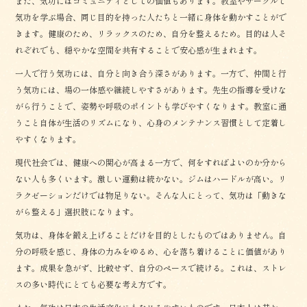
また、気功にはコミュニティとしての価値もあります。教室やサークルで
気功を学ぶ場合、同じ目的を持った人たちと一緒に身体を動かすことがで
きます。健康のため、リラックスのため、自分を整えるため。目的は人そ
れぞれでも、穏やかな空間を共有することで安心感が生まれます。
一人で行う気功には、自分と向き合う深さがあります。一方で、仲間と行
う気功には、場の一体感や継続しやすさがあります。先生の指導を受けな
がら行うことで、姿勢や呼吸のポイントも学びやすくなります。教室に通
うこと自体が生活のリズムになり、心身のメンテナンス習慣として定着し
やすくなります。
現代社会では、健康への関心が高まる一方で、何をすればよいのか分から
ない人も多くいます。激しい運動は続かない。ジムはハードルが高い。リ
ラクゼーションだけでは物足りない。そんな人にとって、気功は「動きな
がら整える」選択肢になります。
気功は、身体を鍛え上げることだけを目的としたものではありません。自
分の呼吸を感じ、身体の力みをゆるめ、心を落ち着けることに価値があり
ます。成果を急がず、比較せず、自分のペースで続ける。これは、ストレ
スの多い時代にとても必要な考え方です。