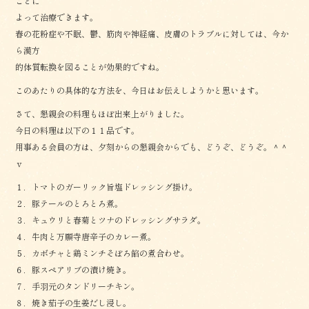
ことに
よって治療できます。
春の花粉症や不眠、鬱、筋肉や神経痛、皮膚のトラブルに対しては、今か
ら漢方
的体質転換を図ることが効果的ですね。
このあたりの具体的な方法を、今日はお伝えしようかと思います。
さて、懇親会の料理もほぼ出来上がりました。
今日の料理は以下の１１品です。
用事ある会員の方は、夕刻からの懇親会からでも、どうぞ、どうぞ。＾＾
ｖ
１．トマトのガーリック旨塩ドレッシング掛け。
２．豚テールのとろとろ煮。
３．キュウリと春菊とツナのドレッシングサラダ。
４．牛肉と万願寺唐辛子のカレー煮。
５．カボチャと鶏ミンチそぼろ餡の煮合わせ。
６．豚スペアリブの漬け焼き。
７．手羽元のタンドリーチキン。
８．焼き茄子の生姜だし浸し。