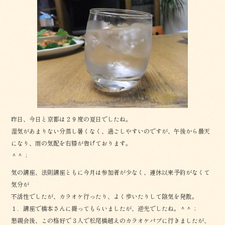
昨日、今日と京都は２９度の夏日でしたね。
湿気があまりない分蒸し暑くなく、過ごしやすいのですが、午後から曇天
になり、雨の気配を右膝が告げております。
＾＾；
気の講座、法則講座ともに今月は参加者が少なく、連休以来予約がなくて
気分が
不活性でしたが、カラオケ行ったり、よく歩いたりして陰気を発散。
１．講座で橋本さんに撮ってもらいましたが、逆光でしたね。＾＾；
懇親会後、この格好で３人で松尾橋越えのカラオケパブに行きましたが、