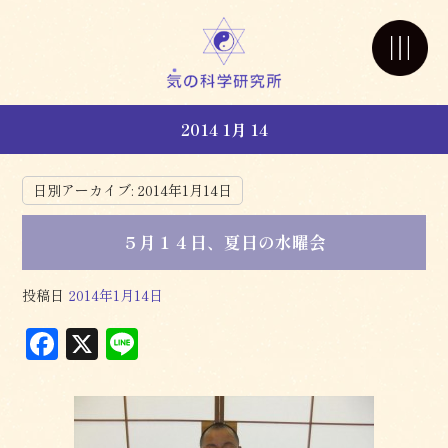
2014 1月 14
日別アーカイブ:
2014年1月14日
５月１４日、夏日の水曜会
投稿日
2014年1月14日
F
X
L
a
in
c
e
e