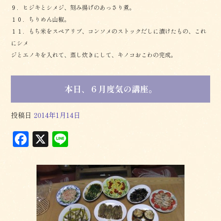
９．ヒジキとシメジ、刻み揚げのあっさり煮。
１０．ちりめん山椒。
１１．もち米をスペアリブ、コンソメのストックだしに漬けたもの、これ
にシメ
ジとエノキを入れて、蒸し炊きにして、キノコおこわの完成。
本日、６月度気の講座。
投稿日
2014年1月14日
F
X
L
a
in
c
e
e
b
o