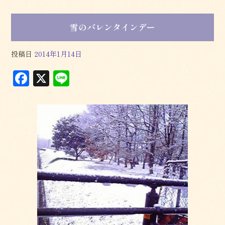
雪のバレンタインデー
投稿日
2014年1月14日
F
X
L
a
in
c
e
e
b
o
o
k