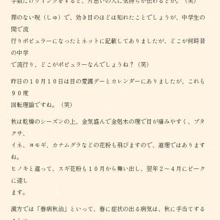
字数だけウィンクをすると、片思いの人に気持ちが伝わるとか。（笑）
罪のない呪（しゅ）で、効き目のほどは知れたことでしょうが、中学生の
間で流
行りポピュラーになったとネットに記載してありましたが、どこが何時昔
の中学
で流行り、どこがポピュラーなんでしょうね？（笑）
昨日の１０月１０日は目の愛護デーとカレンダーにありましたが、これも
９０度
回転理論ですね。（笑）
秋は乾燥のシーズンの上、金気盛んで金剋木の理で目が痛みやすく、ブタ
クサ、
イネ、ヨモギ、カナムグラなどの花粉も飛びますので、道理ではあります
ね。
ヒノキと違って、スギ花粉も１０月から舞い出し、翌年２〜４月にピーク
に達し
ます。
漢方では「春病秋治」といって、春に症状の出る病気は、秋に手当てする