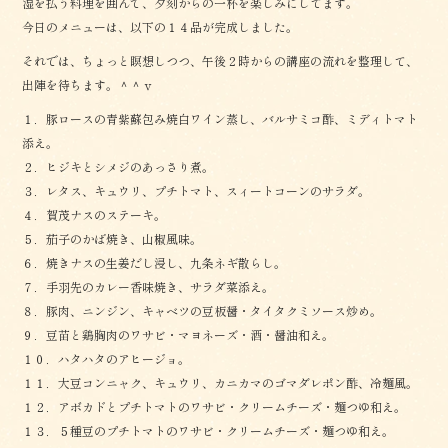
湿を払う料理を囲んで、夕刻からの一杯を楽しみにしてます。
今日のメニューは、以下の１４品が完成しました。
それでは、ちょっと瞑想しつつ、午後２時からの講座の流れを整理して、
出陣を待ちます。＾＾ｖ
１．豚ロースの青紫蘇包み焼白ワイン蒸し、バルサミコ酢、ミディトマト
添え。
２．ヒジキとシメジのあっさり煮。
３．レタス、キュウリ、プチトマト、スィートコーンのサラダ。
４．賀茂ナスのステーキ。
５．茄子のかば焼き、山椒風味。
６．焼きナスの生姜だし浸し、九条ネギ散らし。
７．手羽先のカレー香味焼き、サラダ菜添え。
８．豚肉、ニンジン、キャベツの豆板醤・タイタクミソース炒め。
９．豆苗と鶏胸肉のワサビ・マヨネーズ・酒・醤油和え。
１０．ハタハタのアヒージョ。
１１．大豆コンニャク、キュウリ、カニカマのゴマダレポン酢、冷麺風。
１２．アボカドとプチトマトのワサビ・クリームチーズ・麺つゆ和え。
１３．５種豆のプチトマトのワサビ・クリームチーズ・麺つゆ和え。