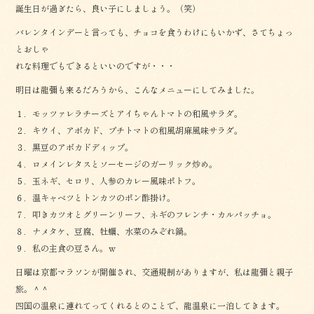
誕生日が過ぎたら、良い子にしましょう。（笑）
バレンタインデーと言っても、チョコを食うわけにもいかず、さてちょっ
とおしゃ
れな料理でもできるといいのですが・・・
明日は龍彌も来るだろうから、こんなメニューにしてみました。
１．モッツァレラチーズとアイちゃんトマトの和風サラダ。
２．キウイ、アボカド、プチトマトの和風胡麻風味サラダ。
３．黒豆のアボカドディップ。
４．ロメインレタスとソーセージのガーリック炒め。
５．玉ネギ、セロリ、人参のカレー風味ポトフ。
６．温キャベツとトンカツのポン酢掛け。
７．叩きカツオとグリーンリーフ、ネギのフレンチ・カルパッチョ。
８．ナメタケ、豆腐、牡蠣、水菜のみぞれ鍋。
９．私の主食の豆さん。ｗ
日曜は京都マラソンが開催され、交通規制がありますが、私は龍彌と親子
旅。＾＾
四国の温泉に連れてってくれるとのことで、龍温泉に一泊してきます。