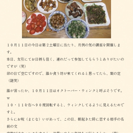
o
o
k
１０月１１日の今日は第２土曜日に当たり、月例の気の講座を開催しま
す。
本日、友引にてお日柄も佳く、連れだって参加してもらうとありがたいの
ですが（笑）
卯の日で空亡ですので、誰か食う坊が来てくれると思ってたら、案の定
（謎笑）
誰が言ったか、１０月１１日はオクトーバー・ウィンクと呼ぶそうです。
ｗ
１０・１１を右へ９０度回転すると、ウィンクしてるように見えるためで
すと。
さらにお呪（まじな）いがあって、この日、朝起きた時に恋する相手の名
前の文