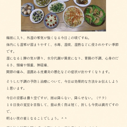
o
k
梅雨に入り、外湿の邪気が強くなる今日この頃ですね。
体内にも湿邪が溜まりやすく、水毒、湿痰、湿熱などに侵されやすい季節
です。
湿になると脾の気が滞り、水分代謝が異常になり、胃腸の不調、心身のだ
るさ、頭痛や頭重、神経痛、
関節の痛み、湿潤ある皮膚炎の悪化などの症状が出やすくなります。
そうした不調の予防と治療について、今日は効果的な方法をお伝えしよう
と思います。
今日の京都は曇り空ですが、雨は降らない、降らせない。（ワラ）
１０日後の夏至を目指して、昼は長く夜は短く、折しも今夜は満月ですの
で、
明るい夜の宴となることでしょう。＾＾