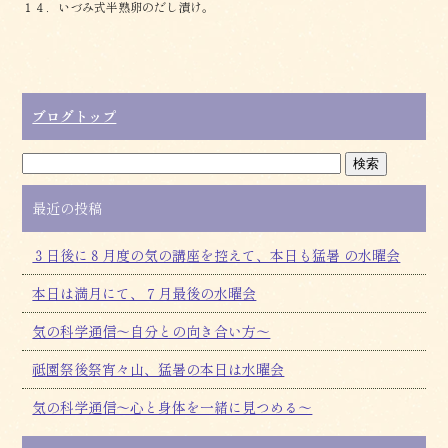
１４．いづみ式半熟卵のだし漬け。
ブログトップ
最近の投稿
３日後に８月度の気の講座を控えて、本日も猛暑 の水曜会
本日は満月にて、７月最後の水曜会
気の科学通信～自分との向き合い方～
祗園祭後祭宵々山、猛暑の本日は水曜会
気の科学通信～心と身体を一緒に見つめる～