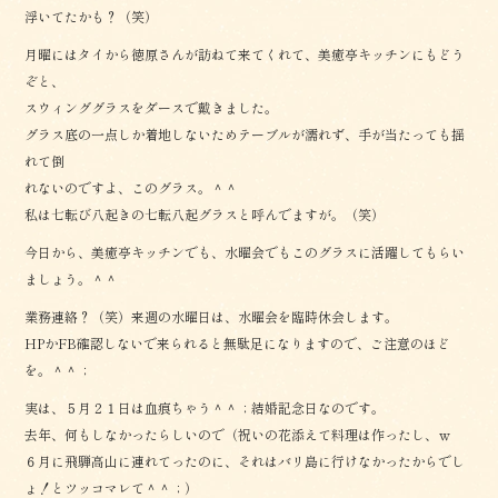
浮いてたかも？（笑）
月曜にはタイから徳原さんが訪ねて来てくれて、美癒亭キッチンにもどう
ぞと、
スウィンググラスをダースで戴きました。
グラス底の一点しか着地しないためテーブルが濡れず、手が当たっても揺
れて倒
れないのですよ、このグラス。＾＾
私は七転び八起きの七転八起グラスと呼んでますが。（笑）
今日から、美癒亭キッチンでも、水曜会でもこのグラスに活躍してもらい
ましょう。＾＾
業務連絡？（笑）来週の水曜日は、水曜会を臨時休会します。
HPかFB確認しないで来られると無駄足になりますので、ご注意のほど
を。＾＾；
実は、５月２１日は血痕ちゃう＾＾；結婚記念日なのです。
去年、何もしなかったらしいので（祝いの花添えて料理は作ったし、ｗ
６月に飛騨高山に連れてったのに、それはバリ島に行けなかったからでし
ょ！とツッコマレて＾＾；）