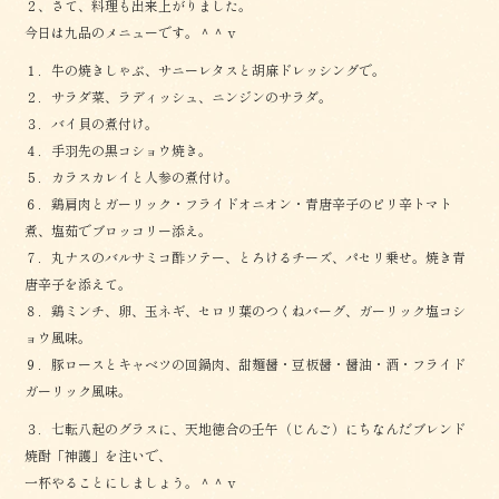
２、さて、料理も出来上がりました。
今日は九品のメニューです。＾＾ｖ
１．牛の焼きしゃぶ、サニーレタスと胡麻ドレッシングで。
２．サラダ菜、ラディッシュ、ニンジンのサラダ。
３．バイ貝の煮付け。
４．手羽先の黒コショウ焼き。
５．カラスカレイと人参の煮付け。
６．鶏肩肉とガーリック・フライドオニオン・青唐辛子のピリ辛トマト
煮、塩茹でブロッコリー添え。
７．丸ナスのバルサミコ酢ソテー、とろけるチーズ、パセリ乗せ。焼き青
唐辛子を添えて。
８．鶏ミンチ、卵、玉ネギ、セロリ葉のつくねバーグ、ガーリック塩コシ
ョウ風味。
９．豚ロースとキャベツの回鍋肉、甜麺醤・豆板醤・醤油・酒・フライド
ガーリック風味。
３．七転八起のグラスに、天地徳合の壬午（じんご）にちなんだブレンド
焼酎「神護」を注いで、
一杯やることにしましょう。＾＾ｖ