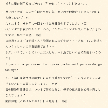
博多に屋台御用改めに連れて（引かれて？＾＾；）行きます。。
思い起こせば二人の空亡明けて辰の年、互いの天地徳合日となるこの日に
入籍したのですが、
たまたま５，６０年に一回という皆既日食の日でしたよ。（笑）
ベランダで日食に指をかざしつつ、エンゲージリングを嵌めてあげたもの
ですが、早や２回忌。（笑）
３年過ぎるまでは新婚さんと強調されるのですが・・・それ、TVの新婚さ
んいらっしゃいの応募基準では？＾＾；
６月、バリでよくしてくれた友人たち、バリ島ではいつまで新婚というの
だ？
Kepada teman,perkawinan baru nya sampai kapan?Kepada waktu tiga
tahunya?
ま、入籍日は新世帯の誕生日に当たり重要ですので、山の神のタタリを避
けるためにも大事にしましょう。（ワラ）
世の既婚男性諸氏は、いつまで新婚と称し、毎年の記念日を如何お過ごし
なんでしょう？
閑話休題（それはさておき）日々是好日。（笑）