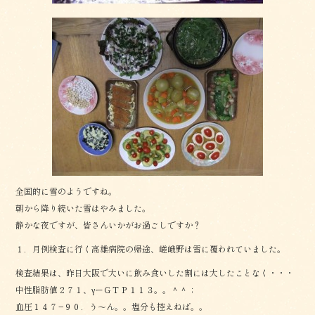
全国的に雪のようですね。
朝から降り続いた雪はやみました。
静かな夜ですが、皆さんいかがお過ごしですか？
１．月例検査に行く高雄病院の帰途、嵯峨野は雪に覆われていました。
検査結果は、昨日大阪で大いに飲み食いした割には大したことなく・・・
中性脂肪値２７１、γーＧＴＰ１１３。。＾＾；
血圧１４７−９０．う〜ん。。塩分も控えねば。。