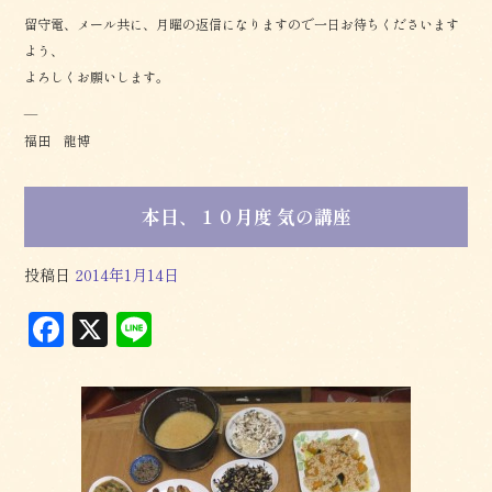
留守電、メール共に、月曜の返信になりますので一日お待ちくださいます
よう、
よろしくお願いします。
—
福田 龍博
本日、１０月度 気の講座
投稿日
2014年1月14日
F
X
L
a
in
c
e
e
b